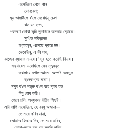
এসেছিলে গেয়ে গান
ভোরবেলা;
ঘুম ভাঙাইলে ব'লে মেরেছিনু ঢেলা
বাতায়ন হতে,
পরক্ষণে কোথা তুমি লুকাইলে জনতার স্রোতে।
ক্ষুধিত দরিদ্রসম
মধ্যাহ্নে, এসেছে দ্বারে মম।
ভেবেছিনু, এ কী দায়,
কাজের ব্যাঘাত এ-যে।' দূর হতে করেছি বিদায়।
সন্ধ্যাবেলা এসেছিলে যেন মৃত্যুদূত
জ্বালায়ে মশাল-আলো, অস্পষ্ট অদ্ভুত
দুঃস্বপ্নের মতো।
দস্যু ব'লে শত্রু ব'লে ঘরে দ্বার যত
দিনু রোধ করি।
গেলে চলি, অন্ধকার উঠিল শিহরি।
এরি লাগি এসেছিলে, হে বন্ধু অজানা--
তোমারে করিব মানা,
তোমারে ফিরায়ে দিব, তোমারে মারিব,
তোমা-কাছে যত ধার সকলি ধারিব,