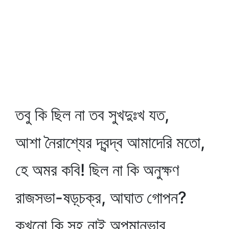
তবু কি ছিল না তব সুখদুঃখ যত,
আশা নৈরাশ্যের দ্বন্দ্ব আমাদেরি মতো,
হে অমর কবি! ছিল না কি অনুক্ষণ
রাজসভা-ষড়্‌চক্র, আঘাত গোপন?
কখনো কি সহ নাই অপমানভার,