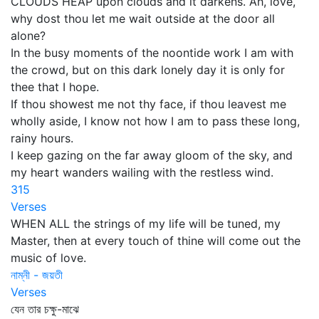
CLOUDS HEAP upon clouds and it darkens. Ah, love,
why dost thou let me wait outside at the door all
alone?
In the busy moments of the noontide work I am with
the crowd, but on this dark lonely day it is only for
thee that I hope.
If thou showest me not thy face, if thou leavest me
wholly aside, I know not how I am to pass these long,
rainy hours.
I keep gazing on the far away gloom of the sky, and
my heart wanders wailing with the restless wind.
315
Verses
WHEN ALL the strings of my life will be tuned, my
Master, then at every touch of thine will come out the
music of love.
নাম্নী - জয়তী
Verses
যেন তার চক্ষু-মাঝে