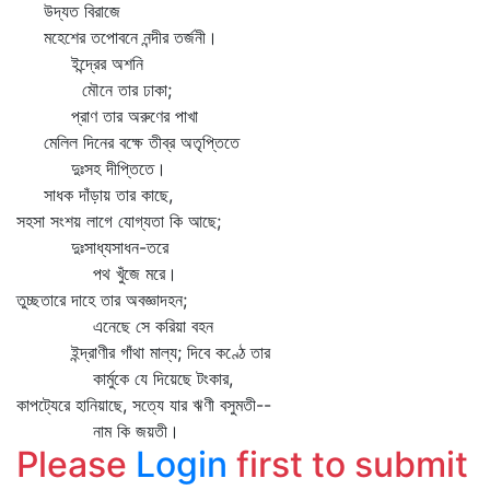
উদ্যত বিরাজে
মহেশের তপোবনে নন্দীর তর্জনী।
ইন্দ্রের অশনি
মৌনে তার ঢাকা;
প্রাণ তার অরুণের পাখা
মেলিল দিনের বক্ষে তীব্র অতৃপ্তিতে
দুঃসহ দীপ্তিতে।
সাধক দাঁড়ায় তার কাছে,
সহসা সংশয় লাগে যোগ্যতা কি আছে;
দুঃসাধ্যসাধন-তরে
পথ খুঁজে মরে।
তুচ্ছতারে দাহে তার অবজ্ঞাদহন;
এনেছে সে করিয়া বহন
ইন্দ্রাণীর গাঁথা মাল্য; দিবে কণ্ঠে তার
কার্মুকে যে দিয়েছে টংকার,
কাপট্যেরে হানিয়াছে, সত্যে যার ঋণী বসুমতী--
নাম কি জয়তী।
Please
Login
first to submit