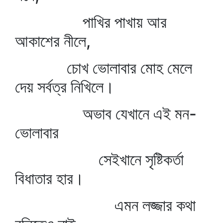
পাখির পাখায় আর
আকাশের নীলে,
চোখ ভোলাবার মোহ মেলে
দেয় সর্বত্র নিখিলে।
অভাব যেখানে এই মন-
ভোলাবার
সেইখানে সৃষ্টিকর্তা
বিধাতার হার।
এমন লজ্জার কথা