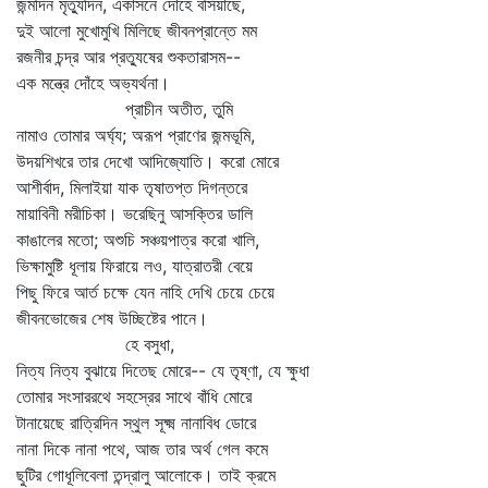
জন্মদিন মৃত্যুদিন, একাসনে দোঁহে বসিয়াছে,
দুই আলো মুখোমুখি মিলিছে জীবনপ্রান্তে মম
রজনীর চন্দ্র আর প্রত্যুষের শুকতারাসম--
এক মন্ত্রে দোঁহে অভ্যর্থনা।
প্রাচীন অতীত, তুমি
নামাও তোমার অর্ঘ্য; অরূপ প্রাণের জন্মভূমি,
উদয়শিখরে তার দেখো আদিজ্যোতি। করো মোরে
আশীর্বাদ, মিলাইয়া যাক তৃষাতপ্ত দিগন্তরে
মায়াবিনী মরীচিকা। ভরেছিনু আসক্তির ডালি
কাঙালের মতো; অশুচি সঞ্চয়পাত্র করো খালি,
ভিক্ষামুষ্টি ধূলায় ফিরায়ে লও, যাত্রাতরী বেয়ে
পিছু ফিরে আর্ত চক্ষে যেন নাহি দেখি চেয়ে চেয়ে
জীবনভোজের শেষ উচ্ছিষ্টের পানে।
হে বসুধা,
নিত্য নিত্য বুঝায়ে দিতেছ মোরে-- যে তৃষ্ণা, যে ক্ষুধা
তোমার সংসাররথে সহস্রের সাথে বাঁধি মোরে
টানায়েছে রাত্রিদিন স্থুল সূক্ষ্ম নানাবিধ ডোরে
নানা দিকে নানা পথে, আজ তার অর্থ গেল কমে
ছুটির গোধূলিবেলা তন্দ্রালু আলোকে। তাই ক্রমে