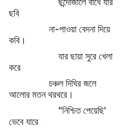
ছন্দোজালে বাঁধে যার
ছবি
না-পাওয়া বেদনা দিয়ে
কবি।
যার ছায়া সুরে খেলা
করে
চঞ্চল দিঘির জলে
আলোর মতন থরথরে।
"নিশ্চিত পেয়েছি'
ভেবে যারে