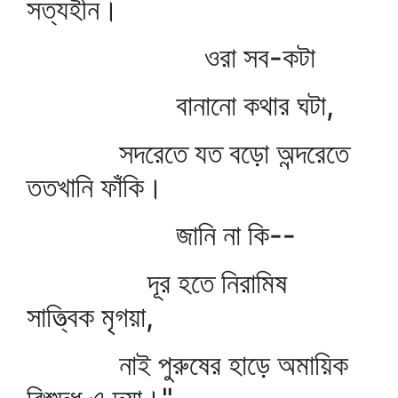
সত্যহীন।
ওরা সব-কটা
বানানো কথার ঘটা,
সদরেতে যত বড়ো অন্দরেতে
ততখানি ফাঁকি।
জানি না কি--
দূর হতে নিরামিষ
সাত্ত্বিক মৃগয়া,
নাই পুরুষের হাড়ে অমায়িক