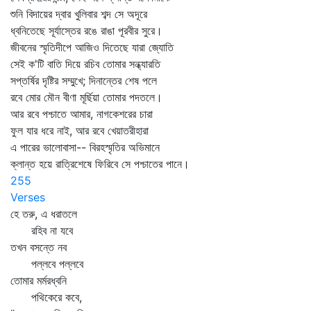
শুনি বিদায়ের দ্বার খুলিবার শব্দ সে অদূরে
ধ্বনিতেছে সূর্যাস্তের রঙে রাঙা পূরবীর সুরে।
জীবনের স্মৃতিদীপে আজিও দিতেছে যারা জ্যোতি
সেই ক'টি বাতি দিয়ে রচিব তোমার সন্ধ্যারতি
সপ্তর্ষির দৃষ্টির সম্মুখে; দিনান্তের শেষ পলে
রবে মোর মৌন বীণা মূর্ছিয়া তোমার পদতলে।
আর রবে পশ্চাতে আমার, নাগকেশরের চারা
ফুল যার ধরে নাই, আর রবে খেয়াতরীহারা
এ পারের ভালোবাসা-- বিরহস্মৃতির অভিমানে
ক্লান্ত হয়ে রাত্রিশেষে ফিরিবে সে পশ্চাতের পানে।
255
Verses
হে তরু, এ ধরাতলে
রহিব না যবে
তখন বসন্তে নব
পল্লবে পল্লবে
তোমার মর্মরধ্বনি
পথিকেরে কবে,