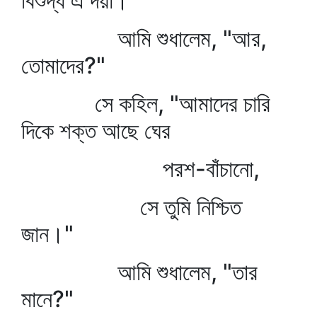
বিশুদ্ধ এ দয়া।"
আমি শুধালেম, "আর,
তোমাদের?"
সে কহিল, "আমাদের চারি
দিকে শক্ত আছে ঘের
পরশ-বাঁচানো,
সে তুমি নিশ্চিত
জান।"
আমি শুধালেম, "তার
মানে?"