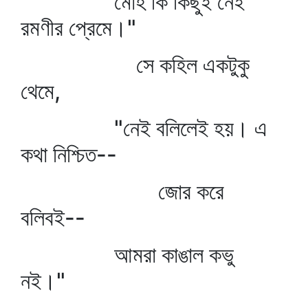
মোহ কি কিছুই নেই
রমণীর প্রেমে।"
সে কহিল একটুকু
থেমে,
"নেই বলিলেই হয়। এ
কথা নিশ্চিত--
জোর করে
বলিবই--
আমরা কাঙাল কভু
নই।"