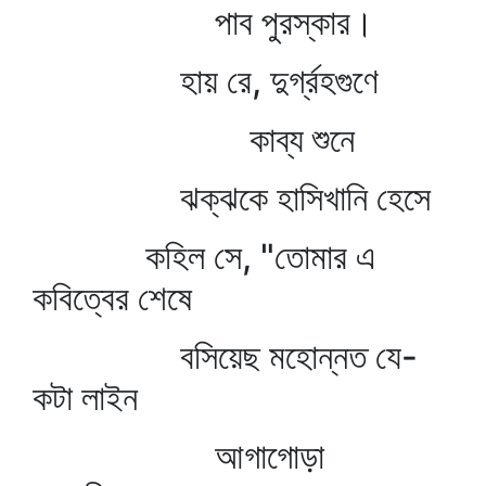
পাব পুরস্কার।
হায় রে, দুর্গ্রহগুণে
কাব্য শুনে
ঝক্‌ঝকে হাসিখানি হেসে
কহিল সে, "তোমার এ
কবিত্বের শেষে
বসিয়েছ মহোন্নত যে-
কটা লাইন
আগাগোড়া