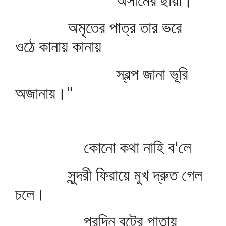
অসীমের ছায়া।
অমৃতের পাত্র তার ভরে
ওঠে কানায় কানায়
স্বল্প জানা ভূরি
অজানায়।"
কোনো কথা নাহি ব'লে
সুন্দরী ফিরায়ে মুখ দ্রুত গেল
চলে।
পরদিন বটের পাতায়