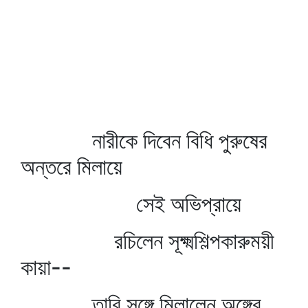
নারীকে দিবেন বিধি পুরুষের
অন্তরে মিলায়ে
সেই অভিপ্রায়ে
রচিলেন সূক্ষ্মশিল্পকারুময়ী
কায়া--
তারি সঙ্গে মিলালেন অঙ্গের