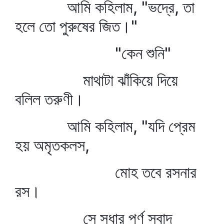
আমি কহিলাম, "ভদ্রে, তা
হলে তো পুরুষের জিত।"
"কেন শুনি"
মাথাটা ঝাঁকিয়ে দিয়ে
বলিল তরুণী।
আমি কহিলাম, "যদি প্রেম
হয় অমৃতকলস,
মোহ তবে রসনার
রস।
সে সুধার পূর্ণ স্বাদ