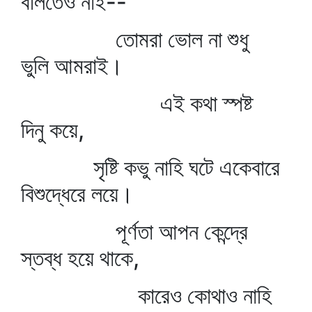
বলিতেও নাই--
তোমরা ভোল না শুধু
ভুলি আমরাই।
এই কথা স্পষ্ট
দিনু কয়ে,
সৃষ্টি কভু নাহি ঘটে একেবারে
বিশুদ্ধেরে লয়ে।
পূর্ণতা আপন কেন্দ্রে
স্তব্ধ হয়ে থাকে,
কারেও কোথাও নাহি