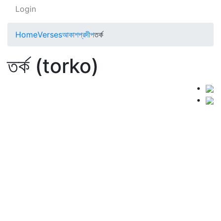
Login
Home
Verses
আকাশপ্রদীপ
তর্ক
তর্ক (torko)