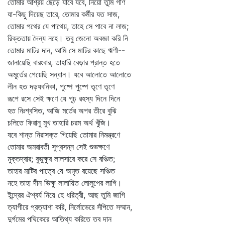
তোমার আশ্রয় ছেড়ে যাবে যবে, নিয়ো তুমি গণি
যা-কিছু দিয়েছ তারে, তোমার কর্মীর যত সাজ,
তোমার পথের যে পাথেয়, তাহে সে পাবে না লাজ;
রিক্ততায় দৈন্য নহে। তবু জেনো অবজ্ঞা করি নি
তোমার মাটির দান, আমি সে মাটির কাছে ঋণী--
জানায়েছি বারংবার, তাহারি বেড়ার প্রান্ত হতে
অমূর্তের পেয়েছি সন্ধান। যবে আলোতে আলোতে
লীন হত দড়যবনিকা, পুষ্পে পুষ্পে তৃণে তৃণে
রূপে রসে সেই ক্ষণে যে গূঢ় রহস্য দিনে দিনে
হত নিঃশ্বসিত, আজি মর্তের অপর তীরে বুঝি
চলিতে ফিরানু মুখ তাহারি চরম অর্থ খুঁজি।
যবে শান্ত নিরাসক্ত গিয়েছি তোমার নিমন্ত্রণে
তোমার অমরাবতী সুপ্রসন্ন সেই শুভক্ষণে
মুক্তদ্বার; বুভুক্ষুর লালসারে করে সে বঞ্চিত;
তাহার মাটির পাত্রে যে অমৃত রয়েছে সঞ্চিত
নহে তাহা দীন ভিক্ষু লালায়িত লোলুপের লাগি।
ইন্দ্রের ঐশ্বর্য নিয়ে হে ধরিত্রী, আছ তুমি জাগি
ত্যাগীরে প্রত্যাশা করি, নির্লোভেরে সঁপিতে সম্মান,
দুর্গমের পথিকেরে আতিথ্য করিতে তব দান