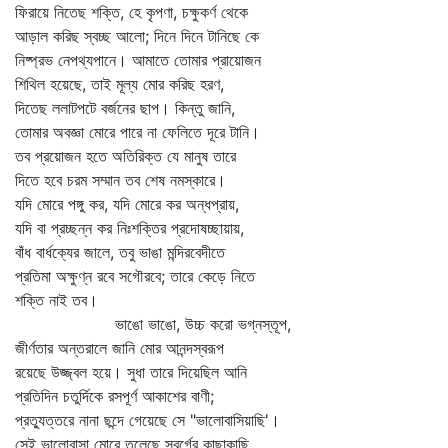
ফিরায়ে নিতেছ শক্তি, হে কৃপণা, চক্ষুকর্ণ থেকে
আড়াল করিছ স্বচ্ছ আলো; দিনে দিনে টানিছে কে
নিষ্প্রভ নেপথ্যপানে। আমাতে তোমার প্রায়োজন
শিথিল হয়েছে, তাই মূল্য মোর করিছ হরণ,
দিতেছ ললাটপটে বর্জনের ছাপ। কিন্তু জানি,
তোমার অবজ্ঞা মোরে পারে না ফেলিতে দূরে টানি।
তব প্রয়োজন হতে অতিরিক্ত যে মানুষ তারে
দিতে হবে চরম সম্মান তব শেষ নমস্কারে।
যদি মোরে পঙ্গু কর, যদি মোরে কর অন্ধপ্রায়,
যদি বা প্রচ্ছন্ন কর নিঃশক্তির প্রদোষচ্ছায়ায়,
বাঁধ বার্ধক্যের জালে, তবু ভাঙা মন্দিরবেদীতে
প্রতিমা অক্ষুণ্ন রবে সগৌরবে; তারে কেড়ে নিতে
শক্তি নাই তব।
ভাঙো ভাঙো, উচ্চ করো ভগ্নস্তূপ,
জীর্ণতার অন্তরালে জানি মোর আনন্দস্বরূপ
রয়েছে উজ্জ্বল হয়ে। সুধা তারে দিয়েছিল আনি
প্রতিদিন চতুর্দিকে রসপূর্ণ আকাশের বাণী;
প্রত্যুত্তরে নানা ছন্দে গেয়েছে সে "ভালোবাসিয়াছি'।
সেই ভালোবাসা মোরে তুলেছে স্বর্গের কাছাকাছি