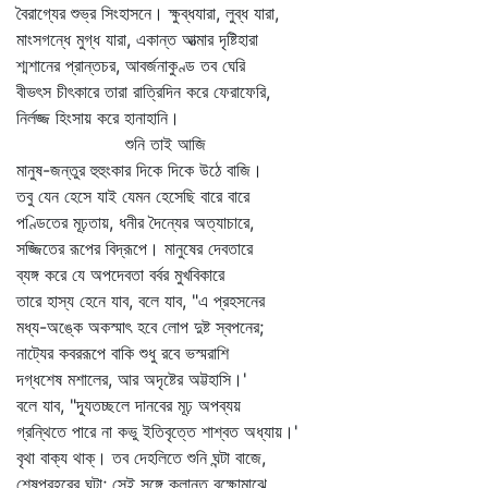
বৈরাগ্যের শুভ্র সিংহাসনে। ক্ষুব্ধযারা, লুব্ধ যারা,
মাংসগন্ধে মুগ্ধ যারা, একান্ত আত্মার দৃষ্টিহারা
শ্মশানের প্রান্তচর, আবর্জনাকুণ্ড তব ঘেরি
বীভৎস চীৎকারে তারা রাত্রিদিন করে ফেরাফেরি,
নির্লজ্জ হিংসায় করে হানাহানি।
শুনি তাই আজি
মানুষ-জন্তুর হুহুংকার দিকে দিকে উঠে বাজি।
তবু যেন হেসে যাই যেমন হেসেছি বারে বারে
পণ্ডিতের মূঢ়তায়, ধনীর দৈন্যের অত্যাচারে,
সজ্জিতের রূপের বিদ্রূপে। মানুষের দেবতারে
ব্যঙ্গ করে যে অপদেবতা বর্বর মুখবিকারে
তারে হাস্য হেনে যাব, বলে যাব, "এ প্রহসনের
মধ্য-অঙ্কে অকস্মাৎ হবে লোপ দুষ্ট স্বপনের;
নাট্যের কবররূপে বাকি শুধু রবে ভস্মরাশি
দগ্ধশেষ মশালের, আর অদৃষ্টের অট্টহাসি।'
বলে যাব, "দ্যূতচ্ছলে দানবের মূঢ় অপব্যয়
গ্রন্থিতে পারে না কভু ইতিবৃত্তে শাশ্বত অধ্যায়।'
বৃথা বাক্য থাক্‌। তব দেহলিতে শুনি ঘন্টা বাজে,
শেষপ্রহরের ঘন্টা; সেই সঙ্গে ক্লান্ত বক্ষোমাঝে