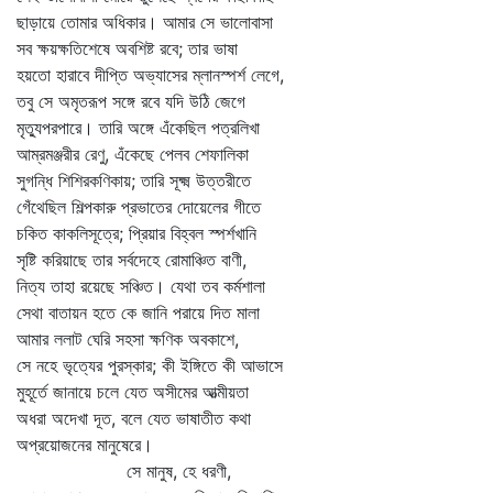
ছাড়ায়ে তোমার অধিকার। আমার সে ভালোবাসা
সব ক্ষয়ক্ষতিশেষে অবশিষ্ট রবে; তার ভাষা
হয়তো হারাবে দীপ্তি অভ্যাসের ম্লানস্পর্শ লেগে,
তবু সে অমৃতরূপ সঙ্গে রবে যদি উঠি জেগে
মৃত্যুপরপারে। তারি অঙ্গে এঁকেছিল পত্রলিখা
আম্রমঞ্জরীর রেণু, এঁকেছে পেলব শেফালিকা
সুগন্ধি শিশিরকণিকায়; তারি সূক্ষ্ম উত্তরীতে
গেঁথেছিল শিল্পকারু প্রভাতের দোয়েলের গীতে
চকিত কাকলিসূত্রে; প্রিয়ার বিহ্বল স্পর্শখানি
সৃষ্টি করিয়াছে তার সর্বদেহে রোমাঞ্চিত বাণী,
নিত্য তাহা রয়েছে সঞ্চিত। যেথা তব কর্মশালা
সেথা বাতায়ন হতে কে জানি পরায়ে দিত মালা
আমার ললাট ঘেরি সহসা ক্ষণিক অবকাশে,
সে নহে ভৃত্যের পুরস্কার; কী ইঙ্গিতে কী আভাসে
মুহূর্তে জানায়ে চলে যেত অসীমের আত্মীয়তা
অধরা অদেখা দূত, বলে যেত ভাষাতীত কথা
অপ্রয়োজনের মানুষেরে।
সে মানুষ, হে ধরণী,