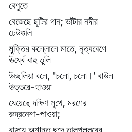
বেণুতে
বেজেছে ছুটির গান; ভাঁটার নদীর
ঢেউগুলি
মুক্তির কল্লোলে মাতে, নৃত্যবেগে
ঊর্ধ্বে বাহু তুলি
উচ্ছলিয়া বলে, "চলো, চলো।' বাউল
উত্তরে-হাওয়া
ধেয়েছে দক্ষিণ মুখে, মরণের
রুদ্রনেশা-পাওয়া;
বাজায় অশান্ত ছন্দে তালপল্লবের