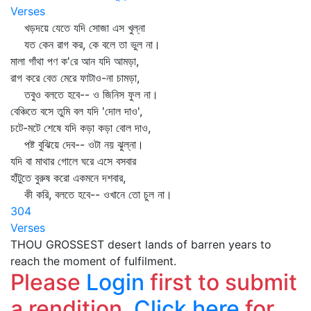
Verses
খড়দয়ে যেতে যদি সোজা এস খুল্‌না
যত কেন রাগ কর, কে বলে তা ভুল না।
মালা গাঁথা পণ ক'রে আন যদি আমড়া,
রাগ করে বেত মেরে ফাটাও-না চামড়া,
তবুও বলতে হবে-- ও জিনিস ফুল না।
বেঞ্চিতে বসে তুমি বল যদি 'দোল দাও',
চটে-মটে শেষে যদি কড়া কড়া বোল দাও,
পষ্ট বুঝিয়ে দেব-- ওটা নয় ঝুল্‌না।
যদি বা মাথার গোলে ঘরে এসে বসবার
হাঁটুতে বুরুষ করো একমনে দশবার,
কী করি, বলতে হবে-- ওখানে তো চুল না।
304
Verses
THOU GROSSEST desert lands of barren years to
reach the moment of fulfilment.
Please
Login
first to submit
a rendition.
Click here
for