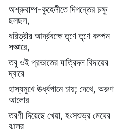
অশ্রুবাষ্প-কুহেলীতে দিগন্তের চক্ষু
ছলছল,
ধরিত্রীর আর্দ্রবক্ষে তৃণে তৃণে কম্পন
সঞ্চারে,
তবু ওই প্রভাতের যাত্রিদল বিদায়ের
দ্বারে
হাস্যমুখে ঊর্ধ্বপানে চায়; দেখে, অরুণ
আলোর
তরণী দিয়েছে খেয়া, হংসশুভ্র মেঘের
ঝালর