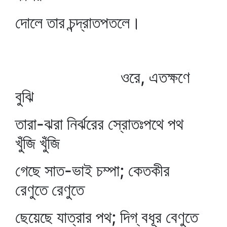
দোলে তার চন্দ্রাতপতলে।
ওরে, এতক্ষণে
বুঝি
তারা-ঝরা নির্ঝরের স্রোতঃপথে পথ
খুঁজি খুঁজি
গেছে সাত-ভাই চম্পা; কেতকীর
রেণুতে রেণুতে
ছেয়েছে যাত্রার পথ; দিগ্‌ বধূর বেণুতে