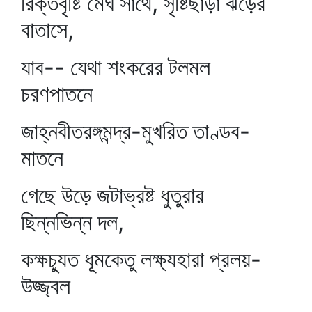
রিক্তবৃষ্টি মেঘ সাথে, সৃষ্টিছাড়া ঝড়ের
বাতাসে,
যাব-- যেথা শংকরের টলমল
চরণপাতনে
জাহ্নবীতরঙ্গমন্দ্র-মুখরিত তাণ্ডব-
মাতনে
গেছে উড়ে জটাভ্রষ্ট ধুতুরার
ছিন্নভিন্ন দল,
কক্ষচ্যুত ধূমকেতু লক্ষ্যহারা প্রলয়-
উজ্জ্বল