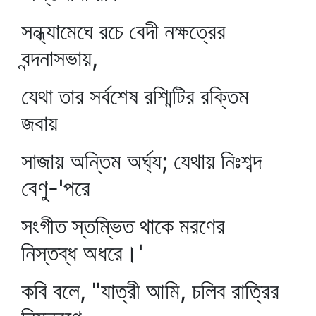
সন্ধ্যামেঘে রচে বেদী নক্ষত্রের
বন্দনাসভায়,
যেথা তার সর্বশেষ রশ্মিটির রক্তিম
জবায়
সাজায় অন্তিম অর্ঘ্য; যেথায় নিঃশব্দ
বেণু-'পরে
সংগীত স্তম্ভিত থাকে মরণের
নিস্তব্ধ অধরে।'
কবি বলে, "যাত্রী আমি, চলিব রাত্রির