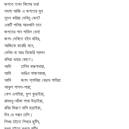
জগতে তখন কিসের ডর!
সহসা আজি এ জগতের মুখ
নূতন করিয়া দেখিনু কেন?
একটি পাখির আধখানি তান
জগতের গান গাহিল যেন!
জগৎ দেখিতে হইব বাহির,
আজিকে করেছি মনে,
দেখিব না আর নিজেরি স্বপন
বসিয়া গুহার কোণে।
আমি ঢালিব করুণাধারা,
আমি ভাঙিব পাষাণকারা,
আমি জগৎ প্লাবিয়া বেড়াব গাহিয়া
আকুল পাগল-পারা;
কেশ এলাইয়া, ফুল কুড়াইয়া,
রামধনু-আঁকা পাখা উড়াইয়া,
রবির কিরণে হাসি ছড়াইয়া,
দিব রে পরান ঢালি।
শিখর হইতে শিখরে ছুটিব,
ভূধর হইতে ভূধরে লুটিব