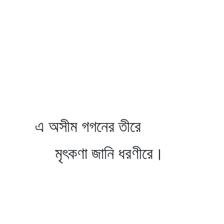
এ অসীম গগনের তীরে
মৃৎকণা জানি ধরণীরে।