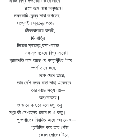
একই বিশ্ব লক্ষকোটি ক'রে জানে
রূপে রসে নানা অনুমানে।
লক্ষকোটি কেন্দ্র তারা জগতের,
সংখ্যাহীন স্বতন্ত্র পথের
জীবনযাত্রার যাত্রী,
দিনরাত্রি
নিজের স্বাতন্ত্র৻রক্ষা-কাজে
একান্ত রয়েছে বিশ্ব-মাঝে।
প্রজাপতি বসে আছে যে কাব্যপুঁথির 'পরে
স্পর্শ তারে করে,
চক্ষে দেখে তারে,
তার বেশি সত্য যাহা তাহা একেবারে
তার কাছে সত্য নয়--
অন্ধকারময়।
ও জানে কাহারে বলে মধু, তবু
মধুর কী সে-রহস্য জানে না ও কভু।
পুষ্পপাত্রে নিয়মিত আছে ওর ভোজ--
প্রতিদিন করে তার খোঁজ
কেবল লোভের টানে,