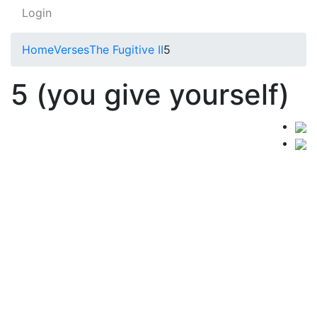
Login
Home
Verses
The Fugitive II
5
5 (you give yourself)