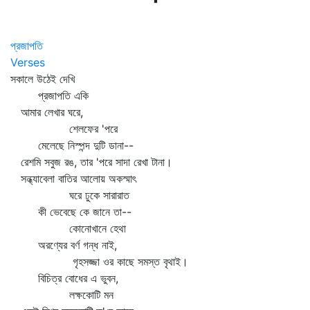
প্রজাপতি
Verses
সকালে উঠেই দেখি
প্রজাপতি একি
আমার লেখার ঘরে,
শেলফের 'পরে
মেলেছে নিস্পন্দ দুটি ডানা--
রেশমি সবুজ রঙ, তার 'পরে সাদা রেখা টানা।
সন্ধ্যাবেলা বাতির আলোয় অকস্মাৎ
ঘরে ঢুকে সারারাত
কী ভেবেছে কে জানে তা--
কোনোখানে হেথা
অরণ্যের বর্ণ গন্ধ নাই,
গৃহসজ্জা ওর কাছে সমস্ত বৃথাই।
বিচিত্র বোধের এ ভুবন,
লক্ষকোটি মন