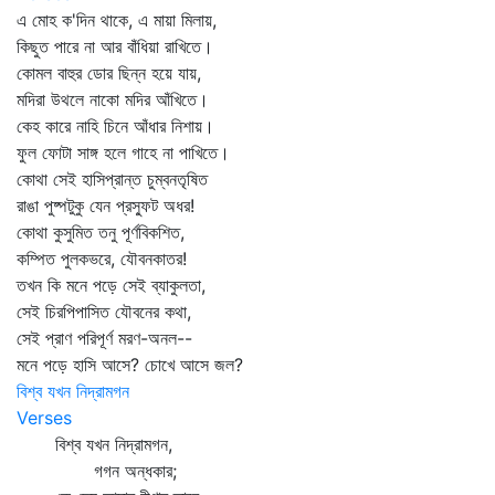
এ মোহ ক'দিন থাকে, এ মায়া মিলায়,
কিছুত পারে না আর বাঁধিয়া রাখিতে।
কোমল বাহুর ডোর ছিন্ন হয়ে যায়,
মদিরা উথলে নাকো মদির আঁখিতে।
কেহ কারে নাহি চিনে আঁধার নিশায়।
ফুল ফোটা সাঙ্গ হলে গাহে না পাখিতে।
কোথা সেই হাসিপ্রান্ত চুম্বনতৃষিত
রাঙা পুষ্পটুকু যেন প্রস্ফুট অধর!
কোথা কুসুমিত তনু পূর্ণবিকশিত,
কম্পিত পুলকভরে, যৌবনকাতর!
তখন কি মনে পড়ে সেই ব্যাকুলতা,
সেই চিরপিপাসিত যৌবনের কথা,
সেই প্রাণ পরিপূর্ণ মরণ-অনল--
মনে পড়ে হাসি আসে? চোখে আসে জল?
বিশ্ব যখন নিদ্রামগন
Verses
বিশ্ব যখন নিদ্রামগন,
গগন অন্ধকার;