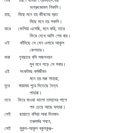
দেয় চরণে বাঁধিয়া প্রেমবাহু-ঘেরা
অশ্রুকোমল শিকলি।
হায়, মিছে মনে হয় জীবনের ব্রত
মিছে মনে হয় সকলি।
যারে ফেলিয়া এসেছি, মনে করি, তারে
ফিরে দেখে আসি শেষ বার।
ওই কাঁদিছে সে যেন এলায়ে আকুল
কেশভার।
যারা গৃহছায়ে বসি সজলনয়ন
মুখ মনে পড়ে সে সবার।
এই সংকটময় কর্মজীবন
মনে হয় মরু সাহারা,
দূরে মায়াময় পুরে দিতেছে দৈত্য
পাহারা।
তবে ফিরে যাওয়া ভালো তাহাদের পাশে
পথ চেয়ে আছে যাহারা।
সেই ছায়াতে বসিয়া সারা দিনমান
তরুমর্মর পবনে,
সেই মুকুল-আকুল বকুলকুঞ্জ-