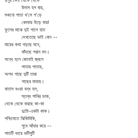
দুপুর বেলা থেকে থেকে
উদাস হল বায়,
শুকনো পাতা খ'সে প'ড়ে
কোথায় উড়ে যায়!
ফুলের মাঝে দুই গালে হাত
দেখতেছে ভাই বোন --
মায়ের কথা পড়ছে মনে,
কাঁদছে পরান মন।
সন্ধে হলে জোনাই জ্বলে
পাতায় পাতায়,
অশথ গাছে দুটি তারা
গাছের মাথায়।
বাতাস বওয়া বন্ধ হল,
স্তব্ধ পাখির ডাক,
থেকে থেকে করছে কা-কা
দুটো-একটা কাক।
পশ্চিমেতে ঝিকিমিকি,
পুবে আঁধার করে --
সাতটি ভায়ে গুটিসুটি