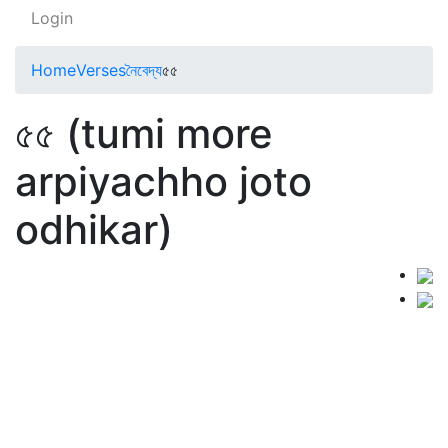
Login
Home
Verses
নৈবেদ্য
৫৫
৫৫ (tumi more
arpiyachho joto
odhikar)