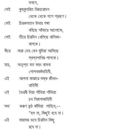
ভবনে,
সেই কুহুকুহরিত বিরহরোদন
থেকে থেকে পশে শ্রবণে।
সেই চিরকলতান উদার গঙ্গা
বহিছে আঁধারে আলোকে,
সেই তীরে চিরদিন খেলিছে বালিকা-
বালকে।
ধীরে সারা দেহ যেন মুদিয়া আসিছে
স্বপ্নপাখির পালকে।
হায়, অতৃপ্ত যত মহৎ বাসনা
গোপনমর্মদাহিনী,
এই আপনা মাঝারে শুষ্ক জীবন-
বাহিনী!
ওই ভৈরবী দিয়া গাঁথিয়া গাঁথিয়া
চব নিরাশাকাহিনী
সদা করুণ কন্ঠ কাঁদিয়া গাহিবে,--
"হল না, কিছুই হবে না।
এই মায়াময় ভবে চিরদিন কিছু
রবে না।