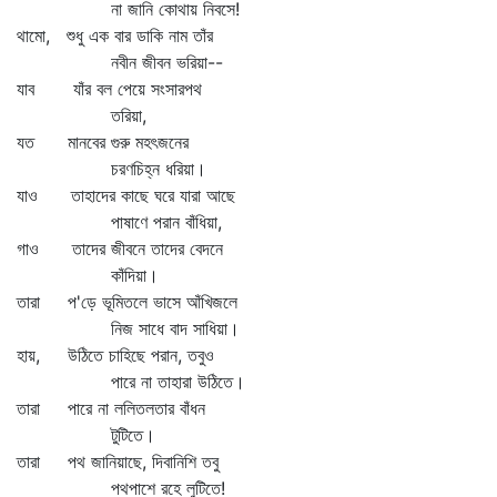
না জানি কোথায় নিবসে!
থামো, শুধু এক বার ডাকি নাম তাঁর
নবীন জীবন ভরিয়া--
যাব যাঁর বল পেয়ে সংসারপথ
তরিয়া,
যত মানবের গুরু মহৎজনের
চরণচিহ্ন ধরিয়া।
যাও তাহাদের কাছে ঘরে যারা আছে
পাষাণে পরান বাঁধিয়া,
গাও তাদের জীবনে তাদের বেদনে
কাঁদিয়া।
তারা প'ড়ে ভূমিতলে ভাসে আঁখিজলে
নিজ সাধে বাদ সাধিয়া।
হায়, উঠিতে চাহিছে পরান, তবুও
পারে না তাহারা উঠিতে।
তারা পারে না ললিতলতার বাঁধন
টুটিতে।
তারা পথ জানিয়াছে, দিবানিশি তবু
পথপাশে রহে লুটিতে!