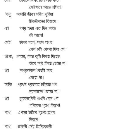
সেই যেখানে জগৎ ছিল এক কালে
সেইখানে আছে বসিয়া!
"শুধু আমারি জীবন মরিল ঝুরিয়া
চিরজীবনের তিয়াষে।
এই দগ্ধ হৃদয় এত দিন আছে
কী আশে!
সেই ডাগর নয়ন, সরস অধর
গেল চলি কোথা দিয়া সে!"
ওগো, থামো, যারে তুমি বিদায় দিয়েছ
তারে আর ফিরে চেয়ো না।
ওই অশ্রুসজল ভৈরবী আর
গেয়ো না।
আজি প্রথম প্রভাতে চলিবার পথ
নয়নবাষ্পে ছেয়ো না।
ওই কুহকরাগিণী এখনি কেন গো
পথিকের প্রাণ বিবশে!
পথে এখনো উঠিবে প্রখর তপন
দিবসে
পথে রাক্ষসী সেই তিমিররজনী