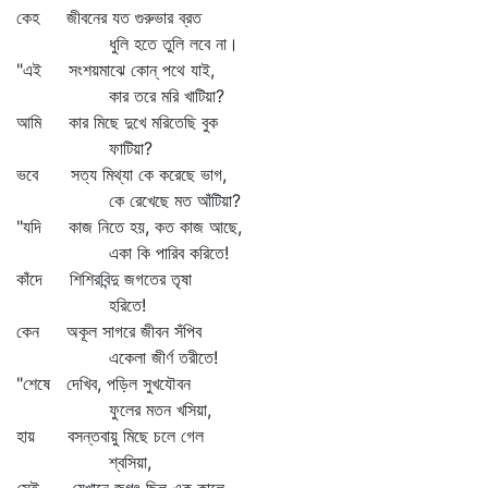
কেহ জীবনের যত গুরুভার ব্রত
ধুলি হতে তুলি লবে না।
"এই সংশয়মাঝে কোন্‌ পথে যাই,
কার তরে মরি খাটিয়া?
আমি কার মিছে দুখে মরিতেছি বুক
ফাটিয়া?
ভবে সত্য মিথ্যা কে করেছে ভাগ,
কে রেখেছে মত আঁটিয়া?
"যদি কাজ নিতে হয়, কত কাজ আছে,
একা কি পারিব করিতে!
কাঁদে শিশিরবিন্দু জগতের তৃষা
হরিতে!
কেন অকূল সাগরে জীবন সঁপিব
একেলা জীর্ণ তরীতে!
"শেষে দেখিব, পড়িল সুখযৌবন
ফুলের মতন খসিয়া,
হায় বসন্তবায়ু মিছে চলে গেল
শ্বসিয়া,