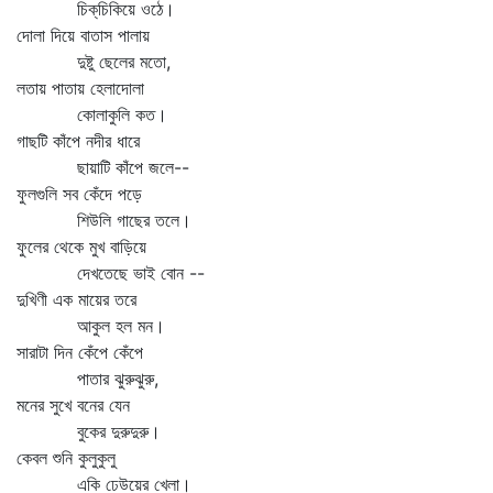
চিক্‌চিকিয়ে ওঠে।
দোলা দিয়ে বাতাস পালায়
দুষ্টু ছেলের মতো,
লতায় পাতায় হেলাদোলা
কোলাকুলি কত।
গাছটি কাঁপে নদীর ধারে
ছায়াটি কাঁপে জলে--
ফুলগুলি সব কেঁদে পড়ে
শিউলি গাছের তলে।
ফুলের থেকে মুখ বাড়িয়ে
দেখতেছে ভাই বোন --
দুখিণী এক মায়ের তরে
আকুল হল মন।
সারাটা দিন কেঁপে কেঁপে
পাতার ঝুরুঝুরু,
মনের সুখে বনের যেন
বুকের দুরুদুরু।
কেবল শুনি কুলুকুলু
একি ঢেউয়ের খেলা।