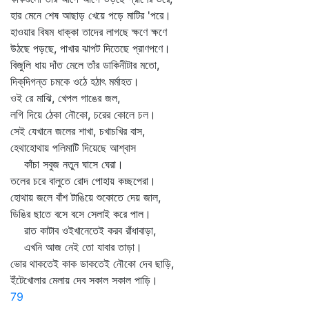
হার মেনে শেষ আছাড় খেয়ে পড়ে মাটির 'পরে।
হাওয়ার বিষম ধাক্কা তাদের লাগছে ক্ষণে ক্ষণে
উঠছে পড়ছে, পাখার ঝাপট দিতেছে প্রাণপণে।
বিজুলি ধায় দাঁত মেলে তাঁর ডাকিনীটার মতো,
দিক্‌দিগন্ত চমকে ওঠে হঠাৎ মর্মাহত।
ওই রে মাঝি, খেপল গাঙের জল,
লগি দিয়ে ঠেকা নৌকো, চরের কোলে চল।
সেই যেখানে জলের শাখা, চখাচখির বাস,
হেথাহোথায় পলিমাটি দিয়েছে আশ্বাস
কাঁচা সবুজ নতুন ঘাসে ঘেরা।
তলের চরে বালুতে রোদ পোহায় কচ্ছপেরা।
হোথায় জলে বাঁশ টাঙিয়ে শুকোতে দেয় জাল,
ডিঙির ছাতে বসে বসে সেলাই করে পাল।
রাত কাটাব ওইখানেতেই করব রাঁধাবাড়া,
এখনি আজ নেই তো যাবার তাড়া।
ভোর থাকতেই কাক ডাকতেই নৌকো দেব ছাড়ি,
ইঁটেখোলার মেলায় দেব সকাল সকাল পাড়ি।
79