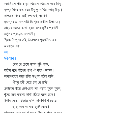
যেমনি সে পায় ছাড়া খেয়ালে খেয়ালে করে ভিড়,
স্বপ্ন দিয়ে রচে যেন উড়ুক্ষু পাখির কোন্‌ নীড়।
আপনার মাঝে তাই পেতেছি প্রমাণ--
স্বপ্নের এ পাগলামি বিশ্বের আদিম উপাদান।
তাহারে দমনে রাখে, ধ্রুব করে সৃষ্টির প্রণালী
কর্তৃত্ব প্রচণ্ড বলশালী।
শিল্পের নৈপুণ্য এই উদ্দামেরে শৃঙ্খলিত করা,
অধরাকে ধরা।
ঝড়
Verses
দেখ্‌ রে চেয়ে নামল বুঝি ঝড়,
ঘাটের পথে বাঁশের শাখা ঐ করে ধড়ফড়।
আকাশতলে বজ্রপাণির ডঙ্কা উঠল বাজি,
শীঘ্র তরী বেয়ে চল্‌ রে মাঝি।
ঢেউয়ের গায়ে ঢেউগুলো সব গড়ায় ফুলে ফুলে,
পুবের চরে কাশের মাথা উঠছে দুলে দুলে।
ঈশান কোণে উড়তি বালি আকাশখানা ছেয়ে
হু হু করে আসছে ছুটে ধেয়ে।
কাকগুলো তার আগে আগে উড়ছে প্রাণের ডরে,