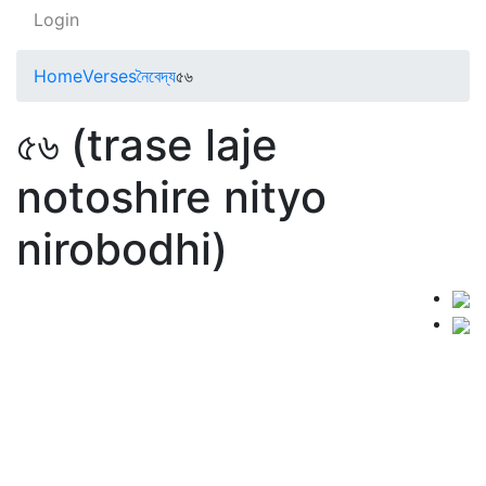
Login
Home
Verses
নৈবেদ্য
৫৬
৫৬ (trase laje
notoshire nityo
nirobodhi)