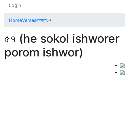
Login
Home
Verses
নৈবেদ্য
৫৭
৫৭ (he sokol ishworer
porom ishwor)