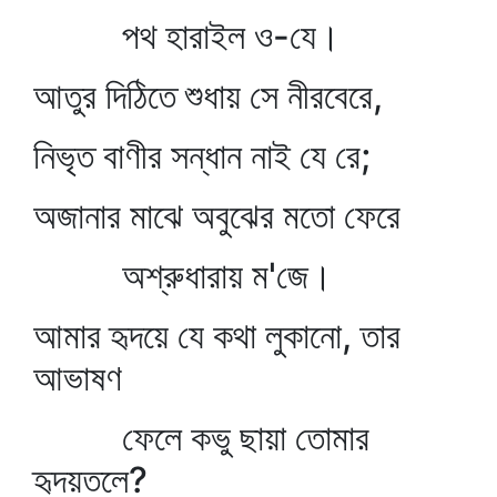
পথ হারাইল ও-যে।
আতুর দিঠিতে শুধায় সে নীরবেরে,
নিভৃত বাণীর সন্ধান নাই যে রে;
অজানার মাঝে অবুঝের মতো ফেরে
অশ্রুধারায় ম'জে।
আমার হৃদয়ে যে কথা লুকানো, তার
আভাষণ
ফেলে কভু ছায়া তোমার
হৃদয়তলে?