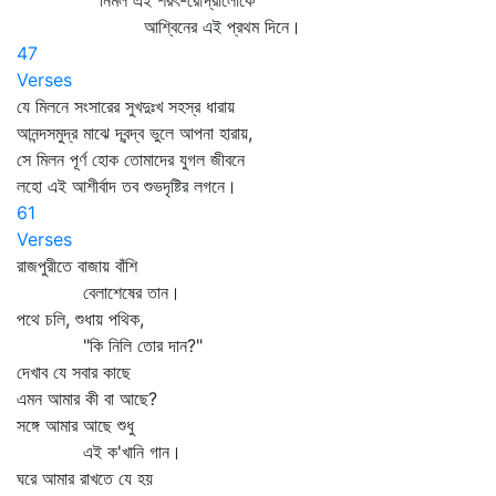
নির্মল এই শরৎ-রৌদ্রালোকে
আশ্বিনের এই প্রথম দিনে।
47
Verses
যে মিলনে সংসারের সুখদুঃখ সহস্র ধারায়
আনন্দসমুদ্র মাঝে দ্বন্দ্ব ভুলে আপনা হারায়,
সে মিলন পূর্ণ হোক তোমাদের যুগল জীবনে
লহো এই আশীর্বাদ তব শুভদৃষ্টির লগনে।
61
Verses
রাজপুরীতে বাজায় বাঁশি
বেলাশেষের তান।
পথে চলি, শুধায় পথিক,
"কি নিলি তোর দান?"
দেখাব যে সবার কাছে
এমন আমার কী বা আছে?
সঙ্গে আমার আছে শুধু
এই ক'খানি গান।
ঘরে আমার রাখতে যে হয়