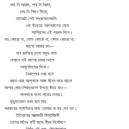
পায় নি আরাম, পায় নি বিরাম,
চায় নি পিছন ফিরে;
তাদেরই সেই শুভ্রকেতনগুলি
ওই উড়েছে শরৎপ্রাতের মেঘে
আশ্বিনের এই প্রথম দিনে।
ভয় কোরো না, লোভ কোরো না, ক্ষোভ কোরো না,
জাগো আমার মন--
গান জাগিয়ে চলো সমুখ-পথে
যেখানে ওই কাশের চামর দোলে
নবসূর্যোদয়ের দিকে।
নৈরাশ্যের নখর হতে
রক্ত-ঝরা আপ্‌নাকে আজ ছিন্ন করে আনো
আশার মোহ-শিকড়গুলো উপড়ে দিয়ে যাও--
লালসাকে দলো পায়ের তলায়।
মৃত্যুতোরণ যখন হবে পার
পরাজয়ের গ্লানিভরে মাথা তোমার না হয় যেন নত।
ইতিহাসের আত্মজয়ী বিশ্ববিজয়ী
তাদের মাভৈঃ বাণী বাজে নীরব নির্ঘোষণে