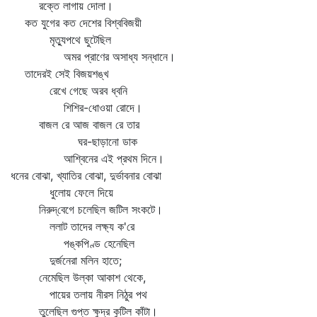
রক্তে লাগায় দোলা।
কত যুগের কত দেশের বিশ্ববিজয়ী
মৃত্যুপথে ছুটেছিল
অমর প্রাণের অসাধ্য সন্ধানে।
তাদেরই সেই বিজয়শঙ্খ
রেখে গেছে অরব ধ্বনি
শিশির-ধোওয়া রোদে।
বাজল রে আজ বাজল রে তার
ঘর-ছাড়ানো ডাক
আশ্বিনের এই প্রথম দিনে।
ধনের বোঝা, খ্যাতির বোঝা, দুর্ভাবনার বোঝা
ধুলোয় ফেলে দিয়ে
নিরুদ্‌বেগে চলেছিল জটিল সংকটে।
ললাট তাদের লক্ষ্য ক'রে
পঙ্কপিণ্ড হেনেছিল
দুর্জনেরা মলিন হাতে;
নেমেছিল উল্কা আকাশ থেকে,
পায়ের তলায় নীরস নিঠুর পথ
তুলেছিল গুপ্ত ক্ষুদ্র কুটিল কাঁটা।