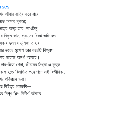
rses
খের আঁধার রাত্রি বারে বারে
ছে আমার দ্বারে;
াত্র অস্ত্র তার দেখেছিনু
টের বিকৃত ভান, ত্রাসের বিকট ভঙ্গি যত
ধকার ছলনার ভূমিকা তাহার।
ার ভয়ের মুখোশ তার করেছি বিশ্বাস
ার হয়েছে অনর্থ পরাজয়।
হার-জিত খেলা, জীবনের মিথ্যা এ কুহক
ুকাল হতে বিজড়িত পদে পদে এই বিভীষিকা,
খের পরিহাসে ভরা।
র বিচিত্র চলচ্ছবি--
যুর নিপুণ শিল্প বিকীর্ণ আঁধারে।