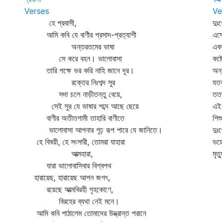
Verses
Ve
হে প্রবাসী,
দুঃ
আমি কবি যে বাণীর প্রসাদ-প্রত্যাশী
এসে
অন্তরতমের ভাষা
একম
সে করে বহন। ভালোবাসা
কষ্
তারি পক্ষে ভর করি নাহি জানে দূর।
অন্
রক্তের নিঃশব্দ সুর
যতব
সদা চলে নাড়ীতন্তু বেয়ে,
ততব
সেই সুর যে ভাষার শব্দে আছে ছেয়ে
এই 
বাণীর অতীতগামী তাহারি বাণীতে
শিশ
ভালোবাসা আপনার গূঢ় রূপ পারে যে জানিতে।
দুঃ
হে বিষয়ী, হে সংসারী, তোমরা যাহারা
ভয়ে
আত্মহারা,
মৃত্
যারা ভালোবাসিবার বিশ্বপথ
হারায়েছ, হারায়েছ আপন জগৎ,
রয়েছে আত্মবিরহী গৃহকোণে,
বিরহের ব্যথা নেই মনে।
আমি কবি পাঠালেম তোমাদের উদ্ভ্রান্ত পরানে