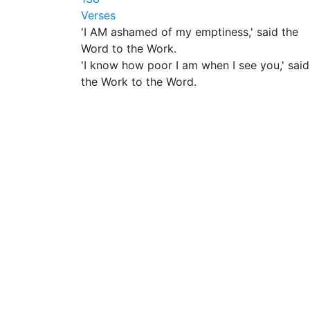
Verses
'I AM ashamed of my emptiness,' said the
Word to the Work.
'I know how poor I am when I see you,' said
the Work to the Word.