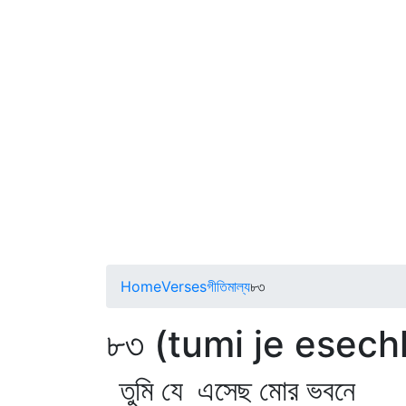
Home
Verses
গীতিমাল্য
৮৩
৮৩ (tumi je esec
তুমি যে এসেছ মোর ভবনে