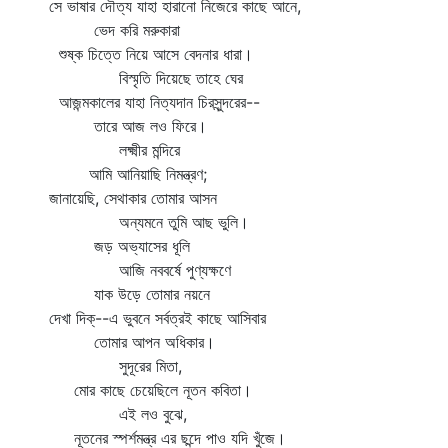
সে ভাষার দৌত্য যাহা হারানো নিজেরে কাছে আনে,
ভেদ করি মরুকারা
শুষ্ক চিত্তে নিয়ে আসে বেদনার ধারা।
বিস্মৃতি দিয়েছে তাহে ঘের
আজন্মকালের যাহা নিত্যদান চিরসুন্দরের--
তারে আজ লও ফিরে।
লক্ষ্মীর মন্দিরে
আমি আনিয়াছি নিমন্ত্রণ;
জানায়েছি, সেথাকার তোমার আসন
অন্যমনে তুমি আছ ভুলি।
জড় অভ্যাসের ধূলি
আজি নববর্ষে পুণ্যক্ষণে
যাক উড়ে তোমার নয়নে
দেখা দিক্‌--এ ভুবনে সর্বত্রই কাছে আসিবার
তোমার আপন অধিকার।
সুদূরের মিতা,
মোর কাছে চেয়েছিলে নূতন কবিতা।
এই লও বুঝে,
নূতনের স্পর্শমন্ত্র এর ছন্দে পাও যদি খুঁজে।