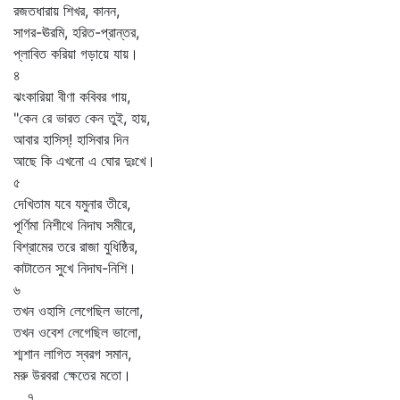
রজতধারায় শিখর, কানন,
সাগর-ঊরমি, হরিত-প্রান্তর,
প্লাবিত করিয়া গড়ায়ে যায়।
৪
ঝংকারিয়া বীণা কবিবর গায়,
"কেন রে ভারত কেন তুই, হায়,
আবার হাসিস্‌! হাসিবার দিন
আছে কি এখনো এ ঘোর দুঃখে।
৫
দেখিতাম যবে যমুনার তীরে,
পূর্ণিমা নিশীথে নিদাঘ সমীরে,
বিশ্রামের তরে রাজা যুধিষ্ঠির,
কাটাতেন সুখে নিদাঘ-নিশি।
৬
তখন ওহাসি লেগেছিল ভালো,
তখন ওবেশ লেগেছিল ভালো,
শ্মশান লাগিত স্বরগ সমান,
মরু উরবরা ক্ষেতের মতো।
৭