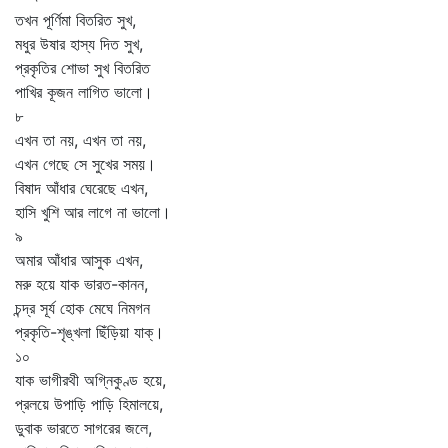
তখন পূর্ণিমা বিতরিত সুখ,
মধুর উষার হাস্য দিত সুখ,
প্রকৃতির শোভা সুখ বিতরিত
পাখির কূজন লাগিত ভালো।
৮
এখন তা নয়, এখন তা নয়,
এখন গেছে সে সুখের সময়।
বিষাদ আঁধার ঘেরেছে এখন,
হাসি খুশি আর লাগে না ভালো।
৯
অমার আঁধার আসুক এখন,
মরু হয়ে যাক ভারত-কানন,
চন্দ্র সূর্য হোক মেঘে নিমগন
প্রকৃতি-শৃঙ্খলা ছিঁড়িয়া যাক্‌।
১০
যাক ভাগীরথী অগ্নিকুণ্ড হয়ে,
প্রলয়ে উপাড়ি পাড়ি হিমালয়ে,
ডুবাক ভারতে সাগরের জলে,