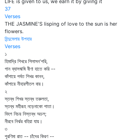
LIFE is given to us, we earn it by giving it
37
Verses
THE JASMINE'S lisping of love to the sun is her
flowers.
হিন্দুমেলায় উপহার
Verses
১
হিমাদ্রি শিখরে শিলাসন'পরি,
গান ব্যাসঋষি বীণা হাতে করি --
কাঁপায়ে পর্বত শিখর কানন,
কাঁপায়ে নীহারশীতল বায়।
২
স্তব্ধ শিখর স্তব্ধ তরুলতা,
স্তব্ধ মহীরূহ নড়েনাকো পাতা।
বিহগ নিচয় নিস্তব্ধ অচল;
নীরবে নির্ঝর বহিয়া যায়।
৩
পূরণিমা রাত -- চাঁদের কিরণ --