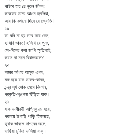
পাইবে হায় রে নূতন জীবন;
ভারতের ভস্মে আগুন জ্বলিয়া,
আর কি কখনো দিবে রে জ্যোতি।
১৯
তা যদি না হয় তবে আর কেন,
হাসিবি ভারত! হাসিবি রে পুনঃ,
সে-দিনের কথা জাগি স্মৃতিপটে,
ভাসে না নয়ন বিষাদজলে?
২০
অমার আঁধার আসুক এখন,
মরু হয়ে যাক ভারত-কানন,
চন্দ্র সূর্য হোক মেঘে নিমগন,
প্রকৃতি-শৃঙ্খলা ছিঁড়িয়া যাক।
২১
যাক ভাগীরথী অগ্নিকুণ্ড হয়ে,
প্রলয়ে উপাড়ি পাড়ি হিমালয়ে,
ডুবাক ভারতে সাগরের জলে,
ভাঙিয়া চুরিয়া ভাসিয়া যাক্‌।