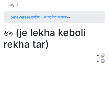
Login
Home
Verses
স্ফুলিঙ্গ - অপ্রচলিত সংগ্রহ
৬৯
৬৯ (je lekha keboli
rekha tar)