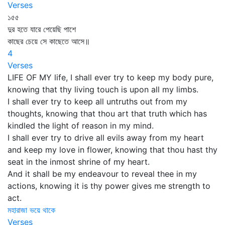
Verses
১৫৫
দুর হতে যারে পেয়েছি পাশে
কাছের চেয়ে সে কাছেতে আসে॥
4
Verses
LIFE OF MY life, I shall ever try to keep my body pure,
knowing that thy living touch is upon all my limbs.
I shall ever try to keep all untruths out from my
thoughts, knowing that thou art that truth which has
kindled the light of reason in my mind.
I shall ever try to drive all evils away from my heart
and keep my love in flower, knowing that thou hast thy
seat in the inmost shrine of my heart.
And it shall be my endeavour to reveal thee in my
actions, knowing it is thy power gives me strength to
act.
মহারাজা ভয়ে থাকে
Verses