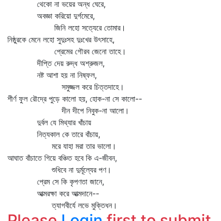
থেকো না ভয়ের অন্ধ ঘেরে,
অবজ্ঞা করিয়ো দুর্গমেরে,
জিনি লহো সত্যেরে তোমার।
নিষ্ঠুরকে মেনে লহো সুদুঃসহ দুঃখের উৎসাহে,
প্রেমের গৌরব জেনো তাহে।
দীপ্তি দেয় রুদ্ধ অশ্রুজল,
নষ্ট আশা হয় না নিষ্ফল,
সমুজ্জল করে চিত্তদাহে।
শীর্ণ ফুল রৌদ্রে পুড়ে কালো হয়, হোক-না সে কালো--
দীন দীপে নিবুক-না আলো।
দুর্বল যে মিথ্যার খাঁচায়
নিত্যকাল কে তারে বাঁচায়,
মরে যাহা মরা তার ভালো।
আঘাত বাঁচাতে গিয়ে বঞ্চিত হবে কি এ-জীবন,
শুধিবে না দুর্মূল্যের পণ।
প্রেম সে কি কৃপণতা জানে,
আত্মরক্ষা করে আত্মদানে--
ত্যাগবীর্যে লভে মুক্তিধন।
Please
Login
first to submit