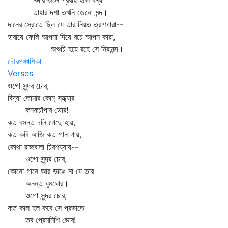
নদীর জলে প্রবাহ হলে বন্ধ
তাহার দশা তখনি জেনো মন্দ।
দানের স্রোতে ছিল যে তার নিয়ত ত্রাণধারা--
হারায়ে ফেলি আপনা দিয়ে রচে আপন কারা,
অশুচি হয়ে রহে সে নিরানন্দ।
চৌরপঞ্চাশিকা
Verses
ওগো সুন্দর চোর,
বিদ্যা তোমার কোন্‌ সন্ধ্যার
কনকচাঁপার ডোর!
কত বসন্ত চলি গেছে হায়,
কত কবি আজি কত গান গায়,
কোথা রাজবালা চিরশয্যায়--
ওগো সুন্দর চোর,
কোনো গানে আর ভাঙে না যে তার
অনন্ত ঘুমঘোর।
ওগো সুন্দর চোর,
কত কাল হল কবে সে প্রভাতে
তব প্রেমনিশি ভোর!