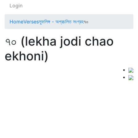
Login
Home
Verses
স্ফুলিঙ্গ - অপ্রচলিত সংগ্রহ
৭০
৭০ (lekha jodi chao
ekhoni)