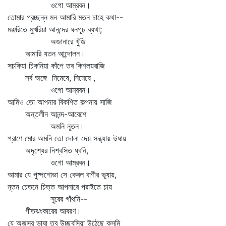
ওগো আম্রবন।
তোমার প্রচ্ছন্ন মন আমারি মতন চাহে কথা--
মঞ্জরিতে মুখরিয়া আনন্দের ঘনগূঢ় ব্যথা;
অজানারে খুঁজি
আমারি যতন আন্দোলন।
সচকিয়া চিকনিয়া কাঁপে তব কিশলয়রাজি
সর্ব অঙ্গে নিমেষে, নিমেষে ,
ওগো আম্রবন।
আমিও তো আপনার বিকশিত কল্পনায় সাজি
অন্তর্লীন আনন্দ-আবেশে
অমনি নূতন।
প্রাণে মোর অমনি তো দোলা দেয় সন্ধ্যায় উষায়
অদৃশ্যের নিশ্বসিত ধ্বনি,
ওগো আম্রবন।
আমার যে পুষ্পশোভা সে কেবল বাণীর ভূষায়,
নূতন চেতনে চিত্ত আপনারে পরাইতে চায়
সুরের গাঁথনি--
গীতঝংকারের আবরণ।
যে অজস্র ভাষা তব উচ্ছ্বসিয়া উঠেছে কুসুমি