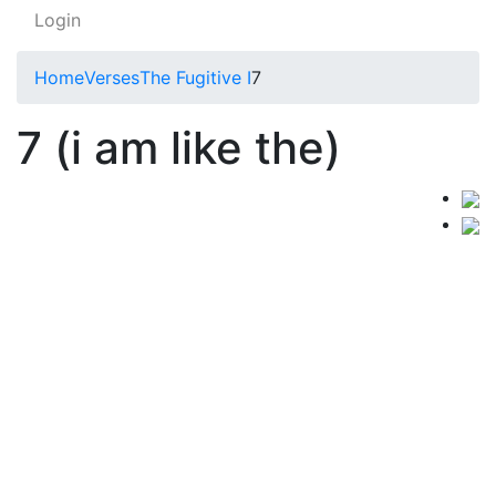
Login
Home
Verses
The Fugitive I
7
7 (i am like the)