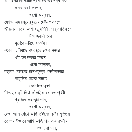
আমার ভাবনা আজি প্রসারিত তব গন্ধ সনে
জনম-মরণ-পরপার,
ওগো আম্রবন,
যেথায় অমরাপুরে সুন্দরের দেউলপ্রাঙ্গণে
জীবনের নিত্য-আশা সন্ন্যাসিনী, সন্ধ্যারতিক্ষণে
দীপ জ্বালি তার
পূর্ণেরে করিছে সমর্পণ।
বহুকাল চলিয়াছে বসন্তের রসের সঞ্চার
ওই তব মজ্জায় মজ্জায়,
ওগো আম্রবন,
বহুকাল যৌবনের মদোৎফুল্ল পল্লীললনার
আকুলিত অলক সজ্জায়
জোগালে ভুষণ।
শিকড়ের মুষ্টি দিয়া আঁকড়িয়া যে বক্ষ পৃথ্বী
প্রাণরস কর তুমি পান,
ওগো আম্রবন,
সেথা আমি গেঁথে আছি দুদিনের কুটির মৃত্তির--
তোমার উৎসবে আমি আজি গাব এক রজনীর
পথ-চলা গান,