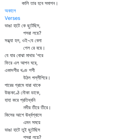
কালি তার হবে সমাপন।
অকালে
Verses
ভাঙা হাটে কে ছুটেছিস,
পসরা লয়ে?
সন্ধ্যা হল, ওই-যে বেলা
গেল রে বয়ে।
যে যার বোঝা মাথার 'পরে
ফিরে এল আপন ঘরে,
একাদশীর খণ্ড শশী
উঠল পল্লীশিরে।
পারের গ্রামে যারা থাকে
উচ্চকণ্ঠে নৌকা ডাকে,
হাহা করে প্রতিধ্বনি
নদীর তীরে তীরে।
কিসের আশে ঊর্ধ্বশ্বাসে
এমন সময়ে
ভাঙা হাটে তুই ছুটেছিস
পসরা লয়ে?