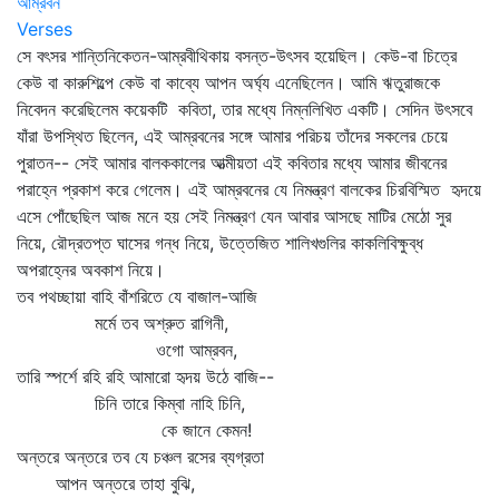
আম্রবন
Verses
সে বৎসর শান্তিনিকেতন-আম্রবীথিকায় বসন্ত-উৎসব হয়েছিল। কেউ-বা চিত্রে
কেউ বা কারুশিল্পে কেউ বা কাব্যে আপন অর্ঘ্য এনেছিলেন। আমি ঋতুরাজকে
নিবেদন করেছিলেম কয়েকটি কবিতা, তার মধ্যে নিম্নলিখিত একটি। সেদিন উৎসবে
যাঁরা উপস্থিত ছিলেন, এই আম্রবনের সঙ্গে আমার পরিচয় তাঁদের সকলের চেয়ে
পুরাতন-- সেই আমার বালককালের আত্মীয়তা এই কবিতার মধ্যে আমার জীবনের
পরাহ্নে প্রকাশ করে গেলেম। এই আম্রবনের যে নিমন্ত্রণ বালকের চিরবিস্মিত হৃদয়ে
এসে পোঁছেছিল আজ মনে হয় সেই নিমন্ত্রণ যেন আবার আসছে মাটির মেঠো সুর
নিয়ে, রৌদ্রতপ্ত ঘাসের গন্ধ নিয়ে, উত্তেজিত শালিখগুলির কাকলিবিক্ষুব্ধ
অপরাহ্নের অবকাশ নিয়ে।
তব পথচ্ছায়া বাহি বাঁশরিতে যে বাজাল-আজি
মর্মে তব অশ্রুত রাগিনী,
ওগো আম্রবন,
তারি স্পর্শে রহি রহি আমারো হৃদয় উঠে বাজি--
চিনি তারে কিম্বা নাহি চিনি,
কে জানে কেমন!
অন্তরে অন্তরে তব যে চঞ্চল রসের ব্যগ্রতা
আপন অন্তরে তাহা বুঝি,