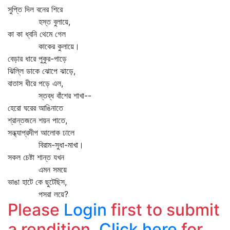
সুপ্তি দিল বনের শিরে
হস্ত বুলায়ে,
কা কা ধ্বনি থেমে গেল
কাকের কুলায়ে।
বেড়ার ধারে পুকুর-পাড়ে
ঝিল্লি ডাকে ঝোপে ঝাড়ে,
বাতাস ধীরে পড়ে এল,
স্তব্ধ বাঁশের শাখা--
হেরো ঘরের আঙিনাতে
শ্রান্তজনে শয়ন পাতে,
সন্ধ্যাপ্রদীপ আলোক ঢালে
বিরাম-সুধা-মাখা।
সকল চেষ্টা শান্ত যখন
এমন সময়ে
ভাঙা হাটে কে ছুটেছিস,
পসরা লয়ে?
Please
Login
first to submit
a rendition.
Click here
for