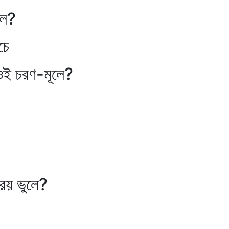
?
চে
ণ-মূলে?
ভুলে?