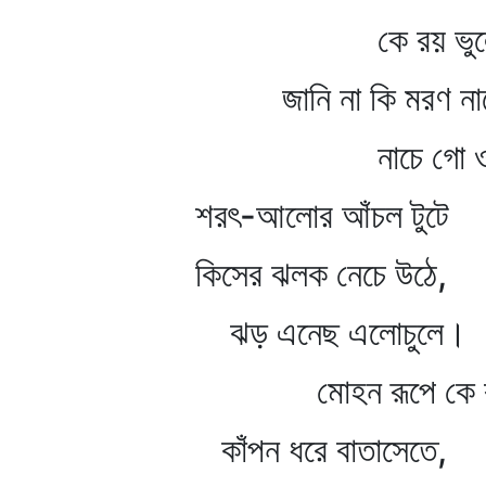
কে রয় ভুলে
জানি না কি মরণ না
নাচে গো ওই চর
শরৎ-আলোর আঁচল টুটে
কিসের ঝলক নেচে উঠে,
ঝড় এনেছ এলোচুলে।
মোহন রূপে কে রয় 
কাঁপন ধরে বাতাসেতে,