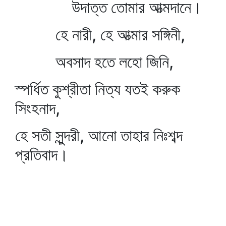
উদাত্ত তোমার আত্মদানে।
হে নারী, হে আত্মার সঙ্গিনী,
অবসাদ হতে লহো জিনি,
স্পর্ধিত কুশ্রীতা নিত্য যতই করুক
সিংহনাদ,
হে সতী সুন্দরী, আনো তাহার নিঃশব্দ
প্রতিবাদ।