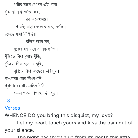
গভীর তানে গোপন এই গাথা।
বুঝি না-বুঝি ক্ষতি কিবা,
রব অবোধসম।
পেয়েছি যাহা কে লবে তাহা কাড়ি।
রয়েছে যাহা নিশিদিবা
রহিবে তাহা মম,
বুকের ধন যাবে না বুক ছাড়ি।
খুঁজিতে গিয়া বৃথাই খুঁজি,
বুঝিতে গিয়া ভুল যে বুঝি,
ঘুরিতে গিয়া কাছেরে করি দূর।
না-বোঝা মোর লিখনখানি
প্রাণের বোঝা ফেলিল টানি,
সকল গানে লাগায়ে দিল সুর।
13
Verses
WHENCE DO you bring this disquiet, my love?
Let my heart touch yours and kiss the pain out of
your silence.
The night has thrown up from its depth this little