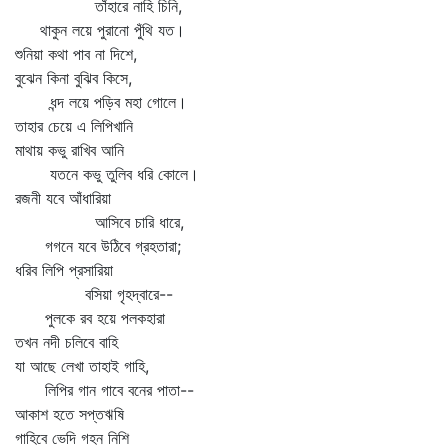
তাঁহারে নাহি চিনি,
থাকুন লয়ে পুরানো পুঁথি যত।
শুনিয়া কথা পাব না দিশে,
বুঝেন কিনা বুঝিব কিসে,
ধন্দ লয়ে পড়িব মহা গোলে।
তাহার চেয়ে এ লিপিখানি
মাথায় কভু রাখিব আনি
যতনে কভু তুলিব ধরি কোলে।
রজনী যবে আঁধারিয়া
আসিবে চারি ধারে,
গগনে যবে উঠিবে গ্রহতারা;
ধরিব লিপি প্রসারিয়া
বসিয়া গৃহদ্বারে--
পুলকে রব হয়ে পলকহারা
তখন নদী চলিবে বাহি
যা আছে লেখা তাহাই গাহি,
লিপির গান গাবে বনের পাতা--
আকাশ হতে সপ্তঋষি
গাহিবে ভেদি গহন নিশি