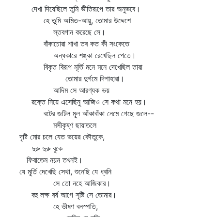
দেখা দিয়েছিলে তুমি ভীতিরূপে তার অনুভবে।
হে তুমি অমিত-আয়ু, তোমার উদ্দেশে
স্তবগান করেছে সে।
বাঁকাচোরা শাখা তব কত কী সংকেতে
অন্ধকারে শঙ্কা রেখেছিল পেতে।
বিকৃত বিরূপ মূর্তি মনে মনে দেখেছিল তারা
তোমার দুর্গমে দিশাহারা।
আদিম সে আরণ্যক ভয়
রক্তে নিয়ে এসেছিনু আজিও সে কথা মনে হয়।
বটের জটিল মূল আঁকাবাঁকা নেমে গেছে জলে--
মসীকৃষ্ণ ছায়াতলে
দৃষ্টি মোর চলে যেত ভয়ের কৌতুকে,
দুরু দুরু বুকে
ফিরাতেম নয়ন তখনই।
যে মূর্তি দেখেছি সেথা, শুনেছি যে ধ্বনি
সে তো নহে আজিকার।
বহু লক্ষ বর্ষ আগে সৃষ্টি সে তোমার।
হে ভীষণ বনস্পতি,