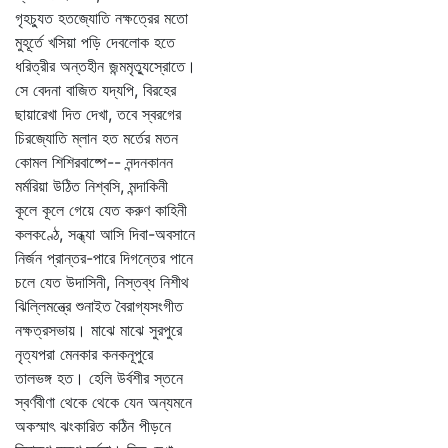
গৃহচ্যুত হতজ্যোতি নক্ষত্রের মতো
মুহূর্তে খসিয়া পড়ি দেবলোক হতে
ধরিত্রীর অন্তহীন জন্মমৃত্যুস্রোতে।
সে বেদনা বাজিত যদ্যপি, বিরহের
ছায়ারেখা দিত দেখা, তবে স্বরগের
চিরজ্যোতি ম্লান হত মর্তের মতন
কোমল শিশিরবাষ্পে-- নন্দনকানন
মর্মরিয়া উঠিত নিশ্বসি, মন্দাকিনী
কূলে কূলে গেয়ে যেত করুণ কাহিনী
কলকণ্ঠে, সন্ধ্যা আসি দিবা-অবসানে
নির্জন প্রান্তর-পারে দিগন্তের পানে
চলে যেত উদাসিনী, নিস্তব্ধ নিশীথ
ঝিল্লিমন্ত্রে শুনাইত বৈরাগ্যসংগীত
নক্ষত্রসভায়। মাঝে মাঝে সুরপুরে
নৃত্যপরা মেনকার কনকনূপুরে
তালভঙ্গ হত। হেলি উর্বশীর স্তনে
স্বর্ণবীণা থেকে থেকে যেন অন্যমনে
অকস্মাৎ ঝংকারিত কঠিন পীড়নে