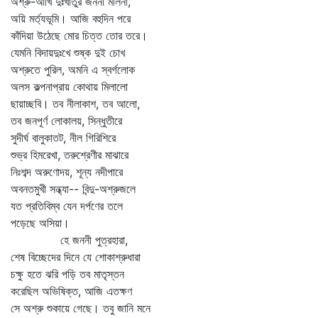
অশ্রু-আঁখি দুঃখাতুর জননী মলিনা,
অয়ি মর্ত্যভূমি। আজি বহুদিন পরে
কাঁদিয়া উঠেছে মোর চিত্ত তোর তরে।
যেমনি বিদায়দুঃখে শুষ্ক দুই চোখ
অশ্রুতে পুরিল, অমনি এ স্বর্গলোক
অলস কল্পনাপ্রায় কোথায় মিলালো
ছায়াচ্ছবি। তব নীলাকাশ, তব আলো,
তব জনপূর্ণ লোকালয়, সিন্ধুতীরে
সুদীর্ঘ বালুকাতট, নীল গিরিশিরে
শুভ্র হিমরেখা, তরুশ্রেণীর মাঝারে
নিঃশব্দ অরুণোদয়, শূন্য নদীপারে
অবনতমুখী সন্ধ্যা-- বিন্দু-অশ্রুজলে
যত প্রতিবিম্ব যেন দর্পণের তলে
পড়েছে অসিয়া।
হে জননী পুত্রহারা,
শেষ বিচ্ছেদের দিনে যে শোকাশ্রুধারা
চক্ষু হতে ঝরি পড়ি তব মাতৃস্তন
করেছিল অভিষিক্ত, আজি এতক্ষণ
সে অশ্রু শুকায়ে গেছে। তবু জানি মনে