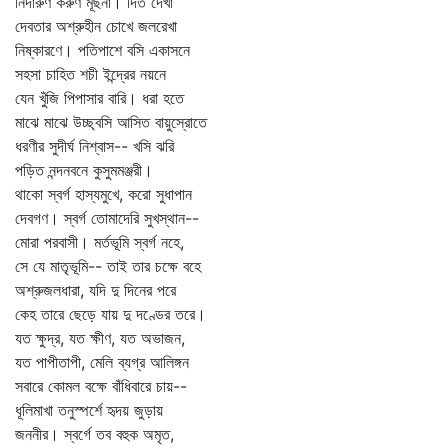
নিদারুণ করুণ মূর্ছনা। দিত দেখা
দেবতার অশ্রুহীন চোখে জলরেখা
নিষ্কারণে। পতিপাশে বসি একাসনে
সহসা চাহিত শচী ইন্দ্রের নয়নে
যেন খুঁজি পিপাসার বারি। ধরা হতে
মাঝে মাঝে উচ্ছ্বসি আসিত বায়ুস্রোতে
ধরণীর সুদীর্ঘ নিশ্বাস-- খসি ঝরি
পড়িত নন্দনবনে কুসুমমঞ্জরী।
থাকো স্বর্গ হাস্যমুখে, করো সুধাপান
দেবগণ। স্বর্গ তোমাদেরি সুখস্থান--
মোরা পরবাসী। মর্তভূমি স্বর্গ নহে,
সে যে মাতৃভূমি-- তাই তার চক্ষে বহে
অশ্রুজলধারা, যদি দু দিনের পরে
কেহ তারে ছেড়ে যায় দু দণ্ডের তরে।
যত ক্ষুদ্র, যত ক্ষীণ, যত অভাজন,
যত পাপীতাপী, মেলি ব্যগ্র আলিঙ্গন
সবারে কোমল বক্ষে বাঁধিবারে চায়--
ধূলিমাখা তনুস্পর্শে হৃদয় জুড়ায়
জননীর। স্বর্গে তব বহুক অমৃত,