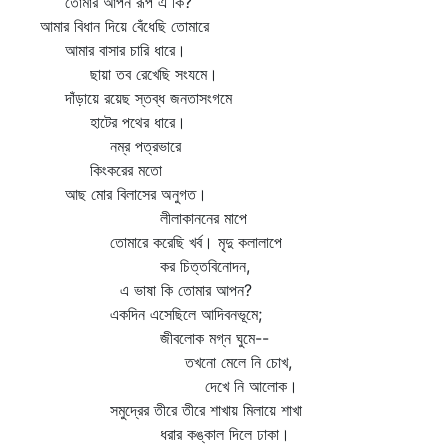
তোমার আপন রূপ এ কি?
আমার বিধান দিয়ে বেঁধেছি তোমারে
আমার বাসার চারি ধারে।
ছায়া তব রেখেছি সংযমে।
দাঁড়ায়ে রয়েছ স্তব্ধ জনতাসংগমে
হাটের পথের ধারে।
নম্র পত্রভারে
কিংকরের মতো
আছ মোর বিলাসের অনুগত।
লীলাকাননের মাপে
তোমারে করেছি খর্ব। মৃদু কলালাপে
কর চিত্তবিনোদন,
এ ভাষা কি তোমার আপন?
একদিন এসেছিলে আদিবনভূমে;
জীবলোক মগ্ন ঘুমে--
তখনো মেলে নি চোখ,
দেখে নি আলোক।
সমুদ্রের তীরে তীরে শাখায় মিলায়ে শাখা
ধরার কঙ্কাল দিলে ঢাকা।