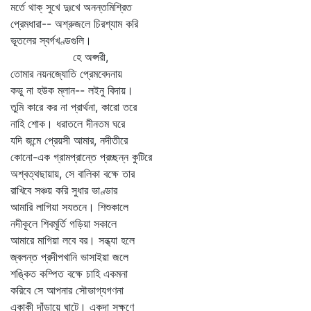
মর্তে থাক্‌ সুখে দুঃখে অনন্তমিশ্রিত
প্রেমধারা-- অশ্রুজলে চিরশ্যাম করি
ভূতলের স্বর্গখণ্ডগুলি।
হে অপ্সরী,
তোমার নয়নজ্যোতি প্রেমবেদনায়
কভু না হউক ম্লান-- লইনু বিদায়।
তুমি কারে কর না প্রার্থনা, কারো তরে
নাহি শোক। ধরাতলে দীনতম ঘরে
যদি জন্মে প্রেয়সী আমার, নদীতীরে
কোনো-এক গ্রামপ্রান্তে প্রচ্ছন্ন কুটিরে
অশ্বত্থছায়ায়, সে বালিকা বক্ষে তার
রাখিবে সঞ্চয় করি সুধার ভাণ্ডার
আমারি লাগিয়া সযতনে। শিশুকালে
নদীকূলে শিবমূর্তি গড়িয়া সকালে
আমারে মাগিয়া লবে বর। সন্ধ্যা হলে
জ্বলন্ত প্রদীপখানি ভাসাইয়া জলে
শঙ্কিত কম্পিত বক্ষে চাহি একমনা
করিবে সে আপনার সৌভাগ্যগণনা
একাকী দাঁড়ায়ে ঘাটে। একদা সুক্ষণে