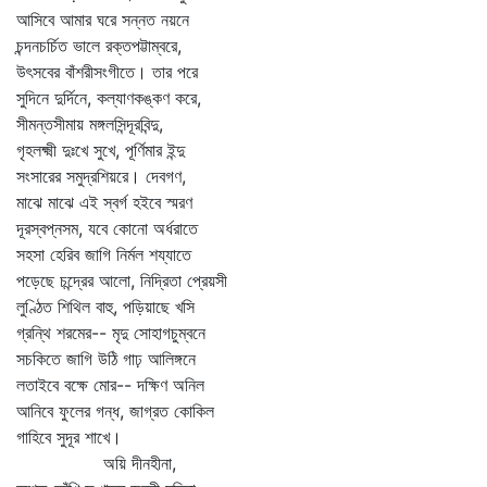
আসিবে আমার ঘরে সন্নত নয়নে
চন্দনচর্চিত ভালে রক্তপট্টাম্বরে,
উৎসবের বাঁশরীসংগীতে। তার পরে
সুদিনে দুর্দিনে, কল্যাণকঙ্কণ করে,
সীমন্তসীমায় মঙ্গলসিন্দূরবিন্দু,
গৃহলক্ষ্মী দুঃখে সুখে, পূর্ণিমার ইন্দু
সংসারের সমুদ্রশিয়রে। দেবগণ,
মাঝে মাঝে এই স্বর্গ হইবে স্মরণ
দূরস্বপ্নসম, যবে কোনো অর্ধরাতে
সহসা হেরিব জাগি নির্মল শয্যাতে
পড়েছে চন্দ্রের আলো, নিদ্রিতা প্রেয়সী
লুণ্ঠিত শিথিল বাহু, পড়িয়াছে খসি
গ্রন্থি শরমের-- মৃদু সোহাগচুম্বনে
সচকিতে জাগি উঠি গাঢ় আলিঙ্গনে
লতাইবে বক্ষে মোর-- দক্ষিণ অনিল
আনিবে ফুলের গন্ধ, জাগ্রত কোকিল
গাহিবে সুদূর শাখে।
অয়ি দীনহীনা,