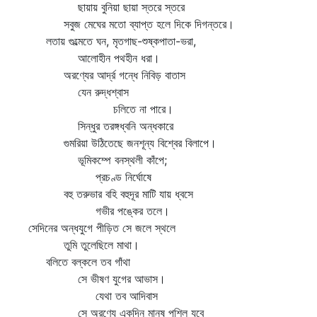
ছায়ায় বুনিয়া ছায়া স্তরে স্তরে
সবুজ মেঘের মতো ব্যাপ্ত হলে দিকে দিগন্তরে।
লতায় গুল্মেতে ঘন, মৃতগাছ-শুষ্কপাতা-ভরা,
আলোহীন পথহীন ধরা।
অরণ্যের আর্দ্র গন্ধে নিবিড় বাতাস
যেন রুদ্ধশ্বাস
চলিতে না পারে।
সিন্ধুর তরঙ্গধ্বনি অন্ধকারে
গুমরিয়া উঠিতেছে জনশূন্য বিশ্বের বিলাপে।
ভূমিকম্পে বনস্থলী কাঁপে;
প্রচণ্ড নির্ঘোষে
বহু তরুভার বহি বহুদূর মাটি যায় ধ্বসে
গভীর পঙ্কের তলে।
সেদিনের অন্ধযুগে পীড়িত সে জলে স্থলে
তুমি তুলেছিলে মাথা।
বলিতে বল্কলে তব গাঁথা
সে ভীষণ যুগের আভাস।
যেথা তব আদিবাস
সে অরণ্যে একদিন মানুষ পশিল যবে