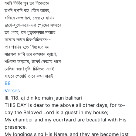
যখনি ফিরিব পুন তব নিকেতনে
তখনি দুখানি বাহু ধরিবে আমায়,
বাজিবে মঙ্গলশঙ্খ, স্নেহের ছায়ায়
দুঃখে-সুখে-ভয়ে-ভরা প্রেমের সংসারে
তব গেহে, তব পুত্রকন্যার মাঝারে
আমারে লইবে চিরপরিচিতসম--
তার পরদিন হতে শিয়রেতে মম
সারাক্ষণ জাগি রবে কম্পমান প্রাণে,
শঙ্কিত অন্তরে, ঊর্ধ্বে দেবতার পানে
মেলিয়া করুণ দৃষ্টি, চিন্তিত সদাই
যাহারে পেয়েছি তারে কখন হারাই।
88
Verses
III. 118. aj din ke main jaun balihari
THIS DAY is dear to me above all other days, for to-
day the Beloved Lord is a guest in my house;
My chamber and my courtyard are beautiful with His
presence.
My longings sing His Name, and they are become lost