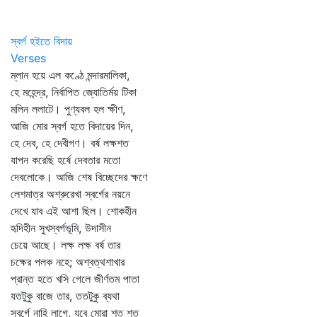
স্বর্গ হইতে বিদায়
Verses
ম্লান হয়ে এল কণ্ঠে মন্দারমালিকা,
হে মহেন্দ্র, নির্বাপিত জ্যোতির্ময় টিকা
মলিন ললাটে। পুণ্যবল হল ক্ষীণ,
আজি মোর স্বর্গ হতে বিদায়ের দিন,
হে দেব, হে দেবীগণ। বর্ষ লক্ষশত
যাপন করেছি হর্ষে দেবতার মতো
দেবলোকে। আজি শেষ বিচ্ছেদের ক্ষণে
লেশমাত্র অশ্রুরেখা স্বর্গের নয়নে
দেখে যাব এই আশা ছিল। শোকহীন
হৃদিহীন সুখস্বর্গভূমি, উদাসীন
চেয়ে আছে। লক্ষ লক্ষ বর্ষ তার
চক্ষের পলক নহে; অশ্বত্থশাখার
প্রান্ত হতে খসি গেলে জীর্ণতম পাতা
যতটুকু বাজে তার, ততটুকু ব্যথা
স্বর্গে নাহি লাগে, যবে মোরা শত শত