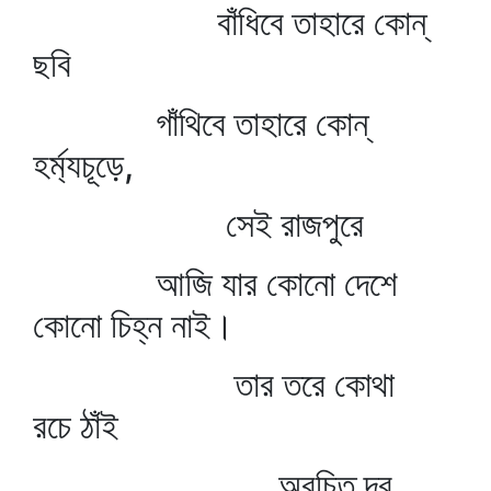
বাঁধিবে তাহারে কোন্‌
ছবি
গাঁথিবে তাহারে কোন্‌
হর্ম্যচূড়ে,
সেই রাজপুরে
আজি যার কোনো দেশে
কোনো চিহ্ন নাই।
তার তরে কোথা
রচে ঠাঁই
অরচিত দূর