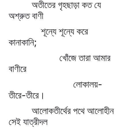
অতীতের গৃহছাড়া কত যে
অশ্রুত বাণী
শূন্যে শূন্যে করে
কানাকানি;
খোঁজে তারা আমার
বাণীরে
লোকালয়-
তীরে-তীরে।
আলোকতীর্থের পথে আলোহীন
সেই যাত্রীদল