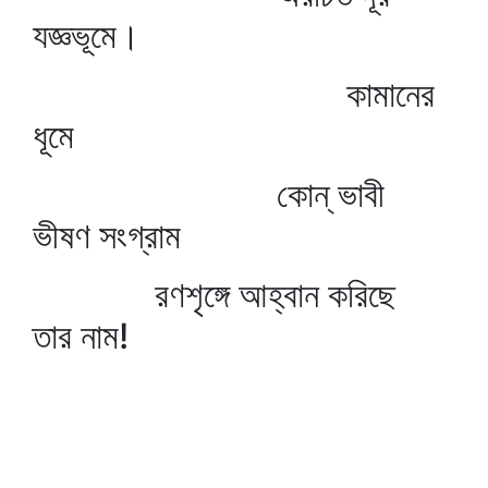
যজ্ঞভূমে।
কামানের
ধূমে
কোন্‌ ভাবী
ভীষণ সংগ্রাম
রণশৃঙ্গে আহ্বান করিছে
তার নাম!