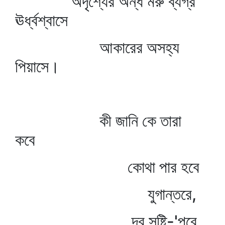
অদৃশ্যের অন্ধ মরু ব্যগ্র
ঊর্ধ্বশ্বাসে
আকারের অসহ্য
পিয়াসে।
কী জানি কে তারা
কবে
কোথা পার হবে
যুগান্তরে,
দূর সৃষ্টি-'পরে