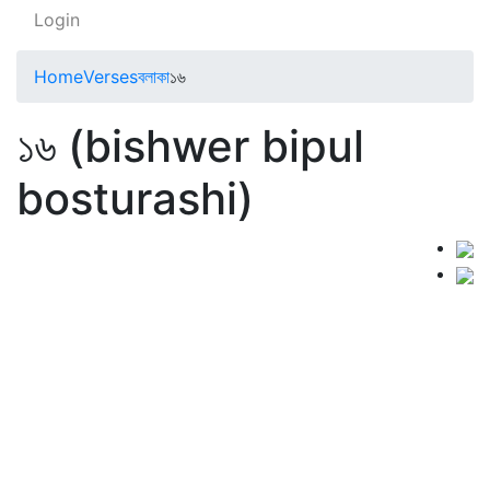
Login
Home
Verses
বলাকা
১৬
১৬ (bishwer bipul
bosturashi)