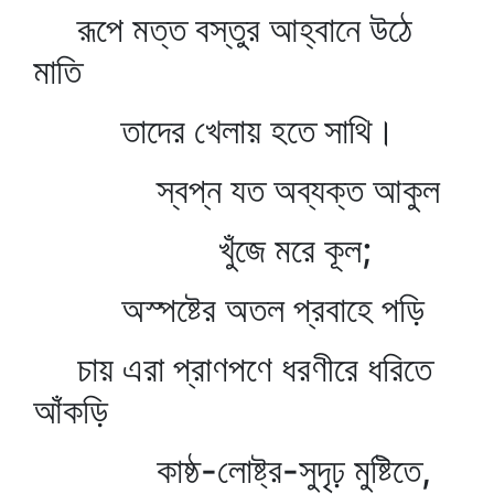
রূপে মত্ত বস্তুর আহ্বানে উঠে
মাতি
তাদের খেলায় হতে সাথি।
স্বপ্ন যত অব্যক্ত আকুল
খুঁজে মরে কূল;
অস্পষ্টের অতল প্রবাহে পড়ি
চায় এরা প্রাণপণে ধরণীরে ধরিতে
আঁকড়ি
কাষ্ঠ-লোষ্ট্র-সুদৃঢ় মুষ্টিতে,