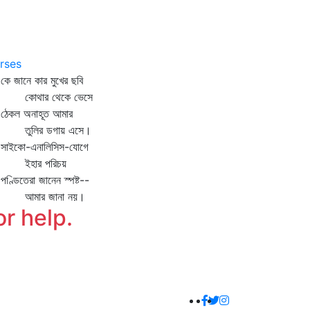
8
rses
 জানে কার মুখের ছবি
োথার থেকে ভেসে
কল অনাহূত আমার
ুলির ডগায় এসে।
ইকো-এনালিসিস-যোগে
হার পরিচয়
ডিতেরা জানেন স্পষ্ট--
মার জানা নয়।
or help.