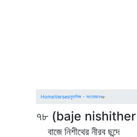
Home
Verses
স্ফুলিঙ্গ - সংযোজন
৭৮
৭৮ (baje nishithe
বাজে নিশীথের নীরব ছন্দে