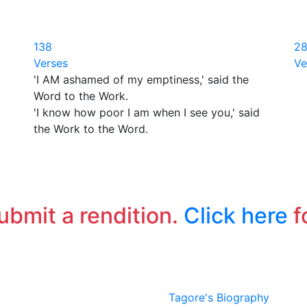
138
2
Verses
Ve
'I AM ashamed of my emptiness,' said the
কে
Word to the Work.
ক
'I know how poor I am when I see you,' said
ঠে
the Work to the Word.
ত
সা
ই
পণ্
আ
submit a rendition.
Click here
f
Tagore's Biography