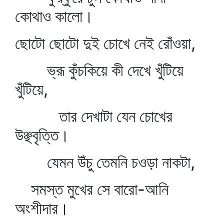
কোথাও কালো।
ছোটো ছোটো দুই চোখে নেই রোঁওয়া,
ভ্রূ কুঁচকিয়ে কী দেখে খুঁটিয়ে
খুঁটিয়ে,
তার দেখাটা যেন চোখের
উঞ্ছবৃত্তি।
যেমন উঁচু তেমনি চওড়া নাকটা,
সমস্ত মুখের সে বারো-আনি
অংশীদার।