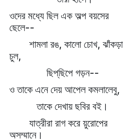
ওদের মধ্যে ছিল এক অল্প বয়সের
ছেলে--
শামলা রঙ, কালো চোখ, ঝাঁকড়া
চুল,
ছিপ্‌ছিপে গড়ন--
ও তাকে এনে দেয় আপেল কমলালেবু,
তাকে দেখায় ছবির বই।
যাত্রীরা রাগ করে য়ুরোপের
অসম্মানে।