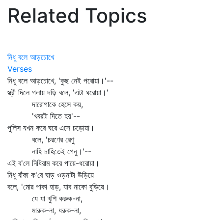
Related Topics
নিধু বলে আড়চোখে
Verses
নিধু বলে আড়চোখে, 'কুছ নেই পরোয়া।'--
স্ত্রী দিলে গলায় দড়ি বলে, 'এটা ঘরোয়া।'
দারোগাকে হেসে কয়,
'খবরটা দিতে হয়'--
পুলিস যখন করে ঘরে এসে চড়োয়া।
বলে, 'চরণের রেণু
নাহি চাহিতেই পেনু।'--
এই ব'লে নিধিরাম করে পায়ে-ধরোয়া।
নিধু বাঁকা ক'রে ঘাড় ওড়নাটা উড়িয়ে
বলে, 'মোর পাকা হাড়, যাব নাকো বুড়িয়ে।
যে যা খুশি করুক-না,
মারুক-না, ধরুক-না,