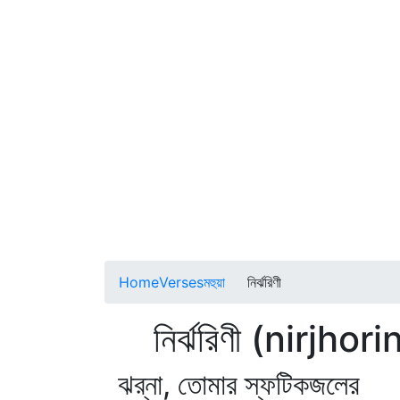
Home
Verses
মহুয়া
নির্ঝরিণী
নির্ঝরিণী (nirjhorin
ঝর্‌না, তোমার স্ফটিকজলের