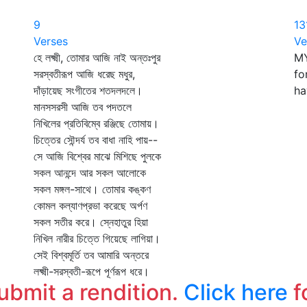
9
13
Verses
Ve
হে লক্ষ্মী, তোমার আজি নাই অন্তঃপুর
MY
সরস্বতীরূপ আজি ধরেছ মধুর,
fo
দাঁড়ায়েছ সংগীতের শতদলদলে।
ha
মানসসরসী আজি তব পদতলে
নিখিলের প্রতিবিম্বে রঞ্জিছে তোমায়।
চিত্তের সৌন্দর্য তব বাধা নাহি পায়--
সে আজি বিশ্বের মাঝে মিশিছে পুলকে
সকল আনন্দে আর সকল আলোকে
সকল মঙ্গল-সাথে। তোমার কঙ্কণ
কোমল কল্যাণপ্রভা করেছে অর্পণ
সকল সতীর করে। স্নেহাতুর হিয়া
নিখিল নারীর চিত্তে গিয়েছে লাগিয়া।
সেই বিশ্বমূর্তি তব আমারি অন্তরে
লক্ষ্মী-সরস্বতী-রূপে পূর্ণরূপ ধরে।
submit a rendition.
Click here
f