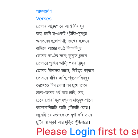
আত্মসমর্পণ
Verses
তোমার আনন্দগানে আমি দিব সুর
যাহা জানি দু-একটি প্রীতি-সুমধুর
অন্তরের ছন্দোগাথা; দুঃখের ক্রন্দনে
বাজিবে আমার কণ্ঠ বিষাদবিধুর
তোমার কণ্ঠের সনে; কুসুমে চন্দনে
তোমারে পূজিব আমি; পরাব সিন্দূর
তোমার সীমন্তে ভালে; বিচিত্র বন্ধনে
তোমারে বাঁধিব আমি, প্রমোদসিন্ধুর
তরঙ্গেতে দিব দোলা নব ছন্দে তানে।
মানব-আত্মার গর্ব আর নাহি মোর,
চেয়ে তোর স্নিগ্ধশ্যাম মাতৃমুখ-পানে
ভালোবাসিয়াছি আমি ধূলিমাটি তোর।
জন্মেছি যে মর্ত-কোলে ঘৃণা করি তারে
ছুটিব না স্বর্গ আর মুক্তি খুঁজিবারে।
Please
Login
first to 