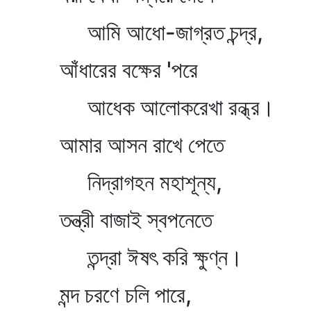
আমি আধো-জাগ্রত চন্দ্র,
আঁধারের বক্ষের 'পরে
আধেক আলোকরেখা রন্ধ্র।
আমার আসন রাখে পেতে
নিদ্রাগহন মহাশূন্য,
তন্ত্রী বাজাই স্বপনেতে
তন্দ্রা ঈষৎ করি ক্ষুণ্ন।
মন্দ চরণে চলি পারে,