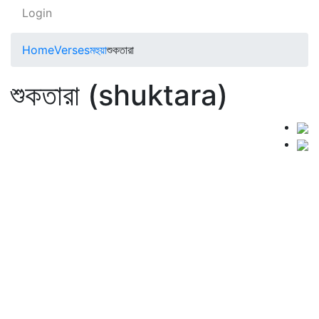
Login
Home
Verses
মহুয়া
শুকতারা
শুকতারা (shuktara)