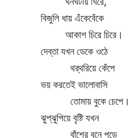
ঘনঘটায় ঘিরে,
বিজুলি ধায় এঁকেবেঁকে
আকাশ চিরে চিরে।
দেব্‌তা যখন ডেকে ওঠে
থর্‌থরিয়ে কেঁপে
ভয় করতেই ভালোবাসি
তোমায় বুকে চেপে।
ঝুপ্‌ঝুপিয়ে বৃষ্টি যখন
বাঁশের বনে পড়ে