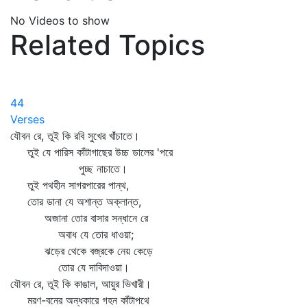
No Videos to show
Related Topics
44
Verses
যৌবন রে, তুই কি রবি সুখের খাঁচাতে।
তুই যে পারিস কাঁটাগাছের উচ্চ ডালের 'পরে
পুচ্ছ নাচাতে।
তুই পথহীন সাগরপারের পান্থ,
তোর ডানা যে অশান্ত অক্লান্ত,
অজানা তোর বাসার সন্ধানে রে
অবাধ যে তোর ধাওয়া;
ঝড়ের থেকে বজ্রকে নেয় কেড়ে
তোর যে দাবিদাওয়া।
যৌবন রে, তুই কি কাঙাল, আয়ুর ভিখারী।
মরণ-বনের অন্ধকারে গহন কাঁটাপথে