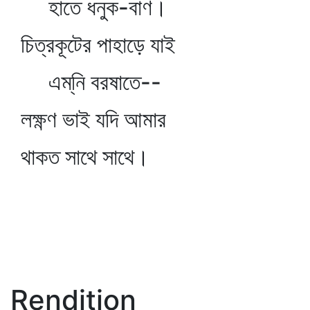
হাতে ধনুক-বাণ।
চিত্রকূটের পাহাড়ে যাই
এম্‌নি বরষাতে--
লক্ষ্ণণ ভাই যদি আমার
থাকত সাথে সাথে।
Rendition