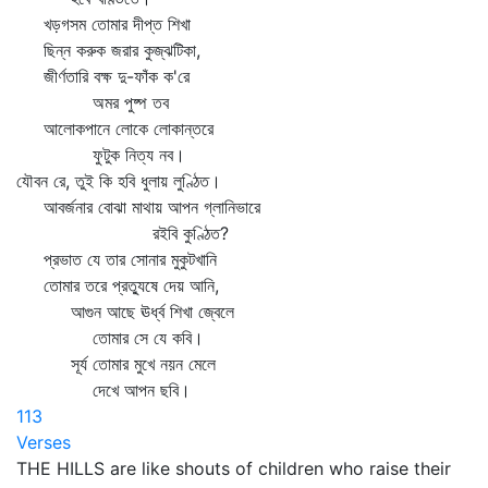
খড়গসম তোমার দীপ্ত শিখা
ছিন্ন করুক জরার কুজ্‌ঝটিকা,
জীর্ণতারি বক্ষ দু-ফাঁক ক'রে
অমর পুষ্প তব
আলোকপানে লোকে লোকান্তরে
ফুটুক নিত্য নব।
যৌবন রে, তুই কি হবি ধুলায় লুণ্ঠিত।
আবর্জনার বোঝা মাথায় আপন গ্লানিভারে
রইবি কুণ্ঠিত?
প্রভাত যে তার সোনার মুকুটখানি
তোমার তরে প্রত্যুষে দেয় আনি,
আগুন আছে ঊর্ধ্ব শিখা জ্বেলে
তোমার সে যে কবি।
সূর্য তোমার মুখে নয়ন মেলে
দেখে আপন ছবি।
113
Verses
THE HILLS are like shouts of children who raise their