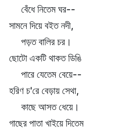
বেঁধে নিতেম ঘর--
সামনে দিয়ে বইত নদী,
পড়ত বালির চর।
ছোটো একটি থাকত ডিঙি
পারে যেতেম বেয়ে--
হরিণ চ'রে বেড়ায় সেথা,
কাছে আসত ধেয়ে।
গাছের পাতা খাইয়ে দিতেম