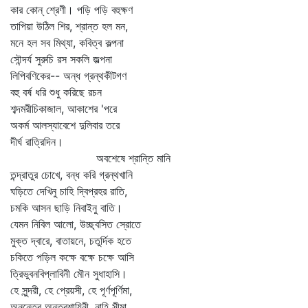
কার কোন্‌ শ্রেণী। পড়ি পড়ি বহুক্ষণ
তাপিয়া উঠিল শির, শ্রান্ত হল মন,
মনে হল সব মিথ্যা, কবিত্ব কল্পনা
সৌন্দর্য সুরুচি রস সকলি জল্পনা
লিপিবণিকের-- অন্ধ গ্রন্থকীটগণ
বহু বর্ষ ধরি শুধু করিছে রচন
শব্দমরীচিকাজাল, আকাশের 'পরে
অকর্ম আলস্যাবেশে দুলিবার তরে
দীর্ঘ রাত্রিদিন।
অবশেষে শ্রান্তি মানি
তন্দ্রাতুর চোখে, বন্ধ করি গ্রন্থখানি
ঘড়িতে দেখিনু চাহি দ্বিপ্রহর রাতি,
চমকি আসন ছাড়ি নিবাইনু বাতি।
যেমন নিবিল আলো, উচ্ছ্বসিত স্রোতে
মুক্ত দ্বারে, বাতায়নে, চতুর্দিক হতে
চকিতে পড়িল কক্ষে বক্ষে চক্ষে আসি
ত্রিভুবনবিপ্লাবিনী মৌন সুধাহাসি।
হে সুন্দরী, হে প্রেয়সী, হে পূর্ণপূর্ণিমা,
অনন্তের অন্তরশায়িনী, নাহি সীমা