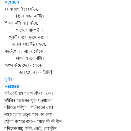
Verses
বর এসেছে বীরের ছাঁদে,
বিয়ের লগ্ন আটটা।
পিতল-আঁটা লাঠি কাঁধে,
গালেতে গালপাট্টা।
শ্যালীর সঙ্গে ক্রমে ক্রমে
আলাপ যখন উঠল জমে,
রায়বেঁশে নাচ নাচের ঝোঁকে
মাথায় মারলে গাঁট্টা।
শ্বশুর কাঁদে মেয়ের শোকে,
বর হেসে কয়-- 'ঠাট্টা'!
পূর্ণিমা
Verses
পড়িতেছিলাম গ্রন্থ বসিয়া একেলা
সঙ্গীহীন প্রবাসের শূন্য সন্ধ্যাবেলা
করিবারে পরিপূর্ণ। পণ্ডিতের লেখা
সমালোচনার তত্ত্ব; পড়ে হয় শেখা
সৌন্দর্য কাহারে বলে-- আছে কী কী বীজ
কবিত্বকলায়; শেলি, গেটে, কোল্‌রীজ