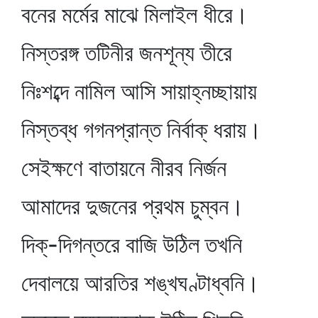
বনের মর্মের মাঝে মিলাইল ধীরে।
নিস্তরঙ্গ তটিনীর জনশূন্য তীরে
নিঃশব্দে নামিল আসি সায়াহ্নচ্ছায়ায়
নিস্তব্ধ গগনপ্রান্ত নির্বাক্‌ ধরায়।
সেইক্ষণে বাতায়নে নীরব নির্জন
আমাদের দুজনের প্রথম চুম্বন।
দিক্‌-দিগন্তরে বাজি উঠিল তখনি
দেবালয়ে আরতির শঙ্খঘণ্টাধ্বনি।