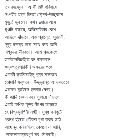
তব রহস্যের। এ কী মিষ্ট পরিহাসে
সংশয়ীর শুষ্ক চিত্ত সৌন্দর্য-উচ্ছ্বাসে
মুহূর্তে ডুবালে। কখন দুয়ারে এসে
মুখানি বাড়ায়ে, অভিসারিকার বেশে
আছিলে দাঁড়ায়ে, এক প্রান্তে, সুররানী,
সুদূর নক্ষত্র হতে সাথে করে আনি
বিশ্বভরা নীরবতা। আমি গৃহকোণে
তর্কজালবিজড়িত ঘন বাক্যবনে
শুষ্কপত্রপরিকীর্ণ অক্ষরের পথে
একাকী ভ্রমিতেছিনু শূন্য মনোরথে
তোমারি সন্ধানে। উদ্‌ভ্রান্ত এ ভকতেরে
এতক্ষণ ঘুরাইলে ছলনার ফেরে।
কী জানি কেমন করে লুকায়ে দাঁড়ালে
একটি ক্ষণিক ক্ষুদ্র দীপের আড়ালে
হে বিশ্বব্যাপিনী লক্ষ্মী। মুগ্ধ কর্ণপুটে
গ্রন্থ হইতে গুটিকত বৃথা বাক্য উঠে
আচ্ছন্ন করিয়াছিল, কেমনে না জানি,
লোকলোকান্তরপূর্ণ তব মৌনবাণী।