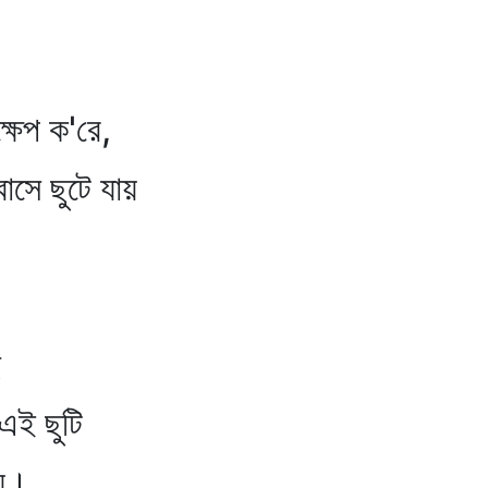
্ষেপ ক'রে,
বাসে ছুটে যায়
ি
এই ছুটি
ায়।