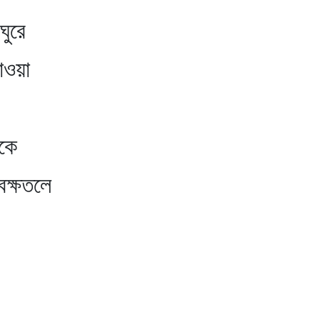
ঘুরে
াওয়া
িকে
বক্ষতলে