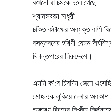
কখনো বা চমকে চলে গেছে
শ্যামলবরন মাধুরী
চকিত কটাক্ষের অব্যক্ত বাণী বিক
বসন্তবনের হরিণী যেমন দীর্ঘনিশ্
দিগন্তপারের নিরুদ্দেশে।
এমনি ক'রে চিরদিন জেনে এসেছ
মোহনকে লুকিয়ে দেখার অবকাশ 
অকারণ বিরহের নিঃসীম নির্জনত