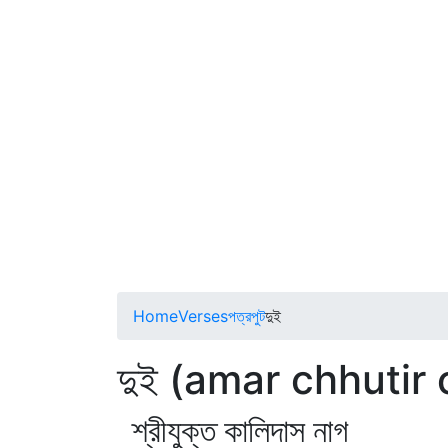
Home
Verses
পত্রপুট
দুই
দুই (amar chhutir
শ্রীযুক্ত কালিদাস নাগ