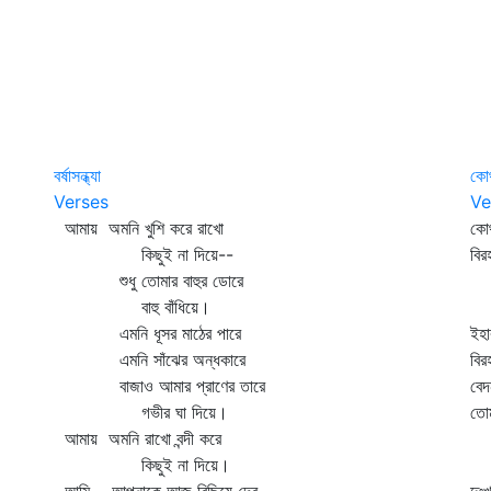
বর্ষাসন্ধ্যা
কো
Verses
Ve
আমায় অমনি খুশি করে রাখো
কো
কিছুই না দিয়ে--
বির
শুধু তোমার বাহুর ডোরে
রয়
বাহু বাঁধিয়ে।
এই
এমনি ধূসর মাঠের পারে
ইহা
এমনি সাঁঝের অন্ধকারে
বির
বাজাও আমার প্রাণের তারে
বেদ
গভীর ঘা দিয়ে।
তো
আমায় অমনি রাখো বন্দী করে
ন
কিছুই না দিয়ে।
ডা