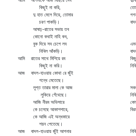
আমি আপনাকে আজ বিছিয়ে দেব
দুঃ
কিছুই না করি,
তোম
দু হাত মেলে দিয়ে, তোমার
গগন
চরণ পাকড়ি।
বা
আষাঢ়-রাতের সভায় তব
এ 
কোনো কথাই নাহি কব,
প
বুক দিয়ে সব চেপে লব
এমন
নিখিল আঁকড়ি।
বা
আমি রাতের সাথে মিশিয়ে রব
বিজ
কিছুই না করি।
নি
আজ বাদল-হাওয়ায় কোথা রে জুঁই
জা
গন্ধে মেতেছে।
বা
লুপ্ত তারার মালা কে আজ
সক
লুকিয়ে গেঁথেছে।
নি
আজি নীরব অভিসারে
কো
কে চলেছে আকাশপারে,
বির
কে আজি এই অন্ধকারে
ডা
শয়ন পেতেছে।
সম
আজ বাদল-হাওয়ায় জুঁই আপনার
নিব