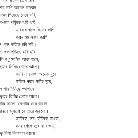
খ দিয়ে রাখেন তোর মান।
ার লাগি জাগেন ভগবান।'
তল গিয়েছে মেঘে ভরি,
দল-জল পড়িছে ঝরি ঝরি।
ঘোর রাতে কিসের লাগি
রান মম সহসা জাগি
 কেন করিছে মরি মরি।
দল-জল পড়িছে ঝরি ঝরি।
ুলি শুধু ক্ষণিক আভা হানে,
বিড়তর তিমির চোখে আনে।
নি না কোথা অনেক দূরে
জিল প্রাণ গভীর সুরে,
ল গান টানিছে পথপানে।
বিড়তর তিমির চোখে আনে।
থায় আলো, কোথায় ওরে আলো।
হানলে জ্বালো রে তারে জ্বালো।
কিছে মেঘ, হাঁকিছে হাওয়া,
য় গেলে হবে না যাওয়া,
িড় নিশা নিকষঘন কালো।