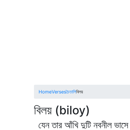
Home
Verses
চৈতালি
বিলয়
বিলয় (biloy)
যেন তার আঁখি দুটি নবনীল ভাসে