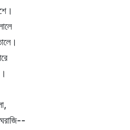
াশে।
লোলে
 তোলে।
ারে
ে।
ো,
মেঘরাজি--