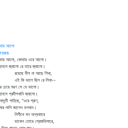
থায় আলো
rses
থায় আলো, কোথায় ওরে আলো।
হানলে জ্বালো রে তারে জ্বালো।
েছে দীপ না আছে শিখা,
 কি ভালে ছিল রে লিখা--
র চেয়ে মরণ সে যে ভালো।
হানলে প্রদীপখানি জ্বালো।
নাদূতী গাহিছে, "ওরে প্রাণ,
মার লাগি জাগেন ভগবান।
িশীথে ঘন অন্ধকারে
কেন তোরে প্রেমাভিসারে,