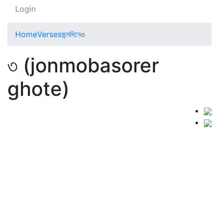
Login
Home
Verses
জন্মদিনে
৩
৩ (jonmobasorer
ghote)