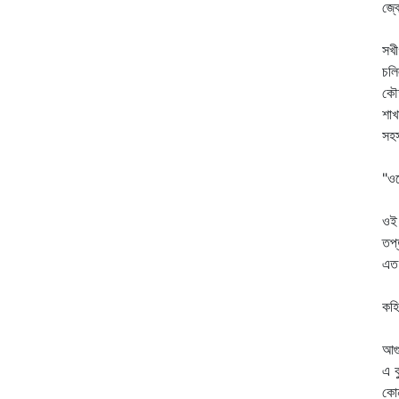
জ্ব
শী
সখী
চলি
কৌত
শাখ
সহস
কহ
"ও
কু
ওই 
তপ
এত 
হা
কহি
"এ
আগু
এ কু
কোন