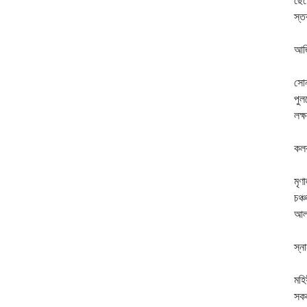
ছেড়
স্ত
কূ
আজ
উত
সো
পু
লক্
নে
কল
না
মৃণ
চঞ্
আলা
আ
স্ন
কূ
মহি
সকল