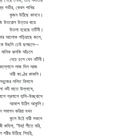
ে গেছে লোক, তাই নদীতীর
ব্ধ গভীর, কেবল পাখির
জন উঠিছে কাননে।
ি উতরোল উত্তর বায়ে
লা হয়েছে তটিনী।
নার আলোক পড়িয়াছে জলে,
লকে উছলি ঢেউ ছলছলে--
ষ মানিক ঝলকি আঁচলে
চে চলে যেন নটিনী।
কল্লোলে লাজ দিল আজ
রী কণ্ঠের কাকলি।
ালভুজের ললিত বিলাসে
চলা নদী মাতে উল্লাসে,
পে প্রলাপে হাসি-উচ্ছ্বাসে
কাশ উঠিল আকুলি।
ান সমাপন করিয়া যখন
লে উঠে নারী সকলে
ষী কহিলা, "উহু! শীতে মরি,
 শরীর উঠিছে শিহরি,