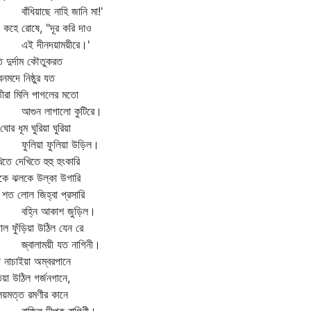
ঁধিয়াছে নাহি জানি মা!'
ী কহে রোষে, "দূর করি দাও
 দীনদয়াময়ীরে।'
 দুর্দাম কৌতুকরত
নমদে নিষ্ঠুর যত
তীরা মিলি পাগলের মতো
ুন লাগালো কুটিরে।
ঘোর ধূম ঘুরিয়া ঘুরিয়া
লিয়া ফুলিয়া উড়িল।
িতে দেখিতে হুহু হুংকারি
কে ঝলকে উল্কা উগারি
শত লোল জিহ্বা প্রসারি
্নি আকাশ জুড়িল।
াল ফুঁড়িয়া উঠিল যেন রে
বালাময়ী যত নাগিনী।
 নাচাইয়া অম্বরপানে
িয়া উঠিল গর্জনগানে,
লয়মত্ত রমণীর কানে