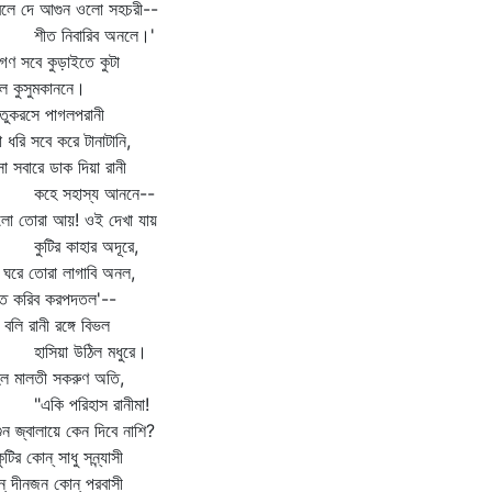
েলে দে আগুন ওলো সহচরী--
ত নিবারিব অনলে।'
গণ সবে কুড়াইতে কুটা
ল কুসুমকাননে।
ুকরসে পাগলপরানী
া ধরি সবে করে টানাটানি,
া সবারে ডাক দিয়া রানী
ে সহাস্য আননে--
লো তোরা আয়! ওই দেখা যায়
টির কাহার অদূরে,
ঘরে তোরা লাগাবি অনল,
্ত করিব করপদতল'--
বলি রানী রঙ্গে বিভল
সিয়া উঠিল মধুরে।
ল মালতী সকরুণ অতি,
কি পরিহাস রানীমা!
ন জ্বালায়ে কেন দিবে নাশি?
টির কোন্‌ সাধু সন্ন্যাসী
্‌ দীনজন কোন্‌ পরবাসী