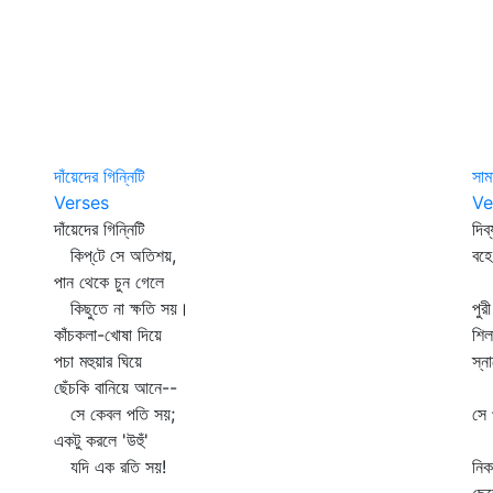
দাঁয়েদের গিন্নিটি
সাম
Verses
Ve
দাঁয়েদের গিন্নিটি
দিব
কিপ্‌টে সে অতিশয়,
বহে
পান থেকে চুন গেলে
স্
কিছুতে না ক্ষতি সয়।
পুর
কাঁচকলা-খোষা দিয়ে
শিল
পচা মহুয়ার ঘিয়ে
স্ন
ছেঁচকি বানিয়ে আনে--
কা
সে কেবল পতি সয়;
সে 
একটু করলে 'উহুঁ'
জ
যদি এক রতি সয়!
নিক