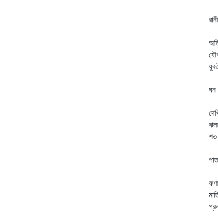
বা
রান
এই
অতি
যৌব
যুব
আগ
ঘন 
ফু
দেখ
ঝল
শত 
বহ
পাত
জ্
ফণা
মাত
প্র