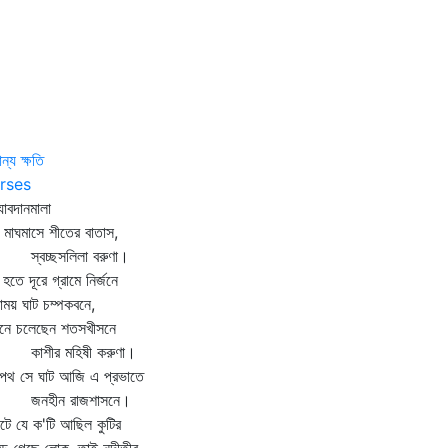
ান্য ক্ষতি
rses
্যাবদানমালা
 মাঘমাসে শীতের বাতাস,
বচ্ছসলিলা বরুণা।
ী হতে দূরে গ্রামে নির্জনে
াময় ঘাট চম্পকবনে,
ানে চলেছেন শতসখীসনে
শীর মহিষী করুণা।
পথ সে ঘাট আজি এ প্রভাতে
নহীন রাজশাসনে।
টে যে ক'টি আছিল কুটির