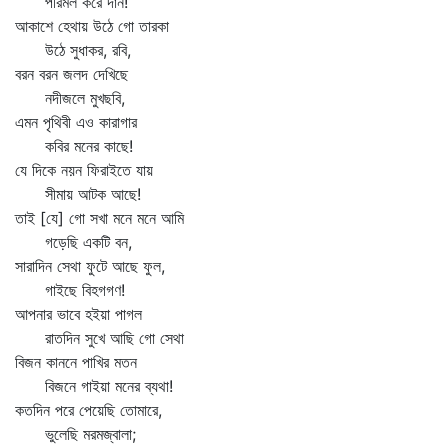
পরিমল করে দান!
আকাশে হেথায় উঠে গো তারকা
উঠে সুধাকর, রবি,
বরন বরন জলদ দেখিছে
নদীজলে মুখছবি,
এমন পৃথিবী এও কারাগার
কবির মনের কাছে!
যে দিকে নয়ন ফিরাইতে যায়
সীমায় আটক আছে!
তাই [যে] গো সখা মনে মনে আমি
গড়েছি একটি বন,
সারাদিন সেথা ফুটে আছে ফুল,
গাইছে বিহগগণ!
আপনার ভাবে হইয়া পাগল
রাতদিন সুখে আছি গো সেথা
বিজন কাননে পাখির মতন
বিজনে গাইয়া মনের ব্যথা!
কতদিন পরে পেয়েছি তোমারে,
ভুলেছি মরমজ্বালা;