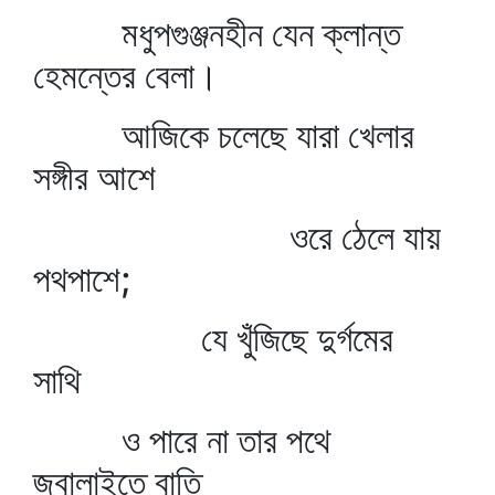
মধুপগুঞ্জনহীন যেন ক্লান্ত
হেমন্তের বেলা।
আজিকে চলেছে যারা খেলার
সঙ্গীর আশে
ওরে ঠেলে যায়
পথপাশে;
যে খুঁজিছে দুর্গমের
সাথি
ও পারে না তার পথে
জ্বালাইতে বাতি