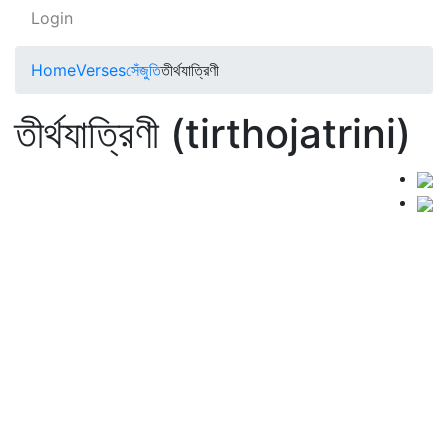
Login
Home
Verses
সেঁজুতি
তীর্থযাত্রিণী
তীর্থযাত্রিণী (tirthojatrini)