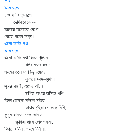
80
Verses
চাও যদি সত্যরূপে
দেখিবারে মন্দ--
ভালোর আলোতে দেখো,
হোয়ো নাকো অন্ধ।
এসো আজি সখা
Verses
এসো আজি সখা বিজন পুলিনে
বলিব মনের কথা;
মরমের তলে যা-কিছু রয়েছে
লুকানো মরম-ব্যথা।
সুচারু রজনী, মেঘের আঁচল
চাপিয়া অধরে হাসিছে শশি,
বিমল জোছনা সলিলে মজিয়া
আঁধার মুছিয়া ফেলেছে নিশি,
কুসুম কাননে বিনত আননে
মুচকিয়া হাসে গোলাপবালা,
বিষাদে মলিনা, শরমে নিলীনা,