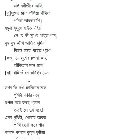
এই নদীতীরে আসি,
[কু]সুমের মালা গাঁথিয়া গাঁথিয়া
গনিয়া তারকারাশি।
যমুনা সুমুখে যাইত বহিয়া
সে যে কী সুখের গাইত গান,
ঘুম ঘুম আঁখি আসিত মুদিয়া
বিভল হইয়া যাইত প্রাণ!
[কত] যে সুখের কল্পনা আহা
আঁকিতাম মনে মনে
[সা] রাটি জীবন কাটাইব যেন
...
তখন কি সখা জানিতাম মনে
পৃথিবী কবির নহে
কল্পনা আর যতই প্রবল
ততই সে দুখ সহে!
এমন পৃথিবী, শোভার আকর
পাখি হেথা করে গান
কাননে কাননে কুসুম ফুটিয়া