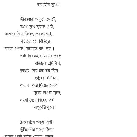
কারণহীন সুখে।
জীবনধারা অকূলে ছোটে,
দুঃখে সুখে তুফান ওঠে,
আমারে নিয়ে দিয়েছ তাহে খেয়া,
বিচিত্রা হে, বিচিত্রা,
কালো গগনে ডেকেছে ঘন দেয়া।
প্রাণের সেই ঢেউয়ের তালে
বাজালে তুমি বীণ,
ব্যথায় মোর জাগায়ে নিয়ে
তারের রিনিরিন।
পালের 'পরে দিয়েছ বেগে
সুরের হাওয়া তুলে,
সহসা বেয়ে নিয়েছ তরী
অপূর্বেরি কূলে।
চৈত্রমাসে শুক্ল নিশা
জুঁহিবেলির গন্ধে মিশা;
জলের ধ্বনি তটের কোলে কোলে