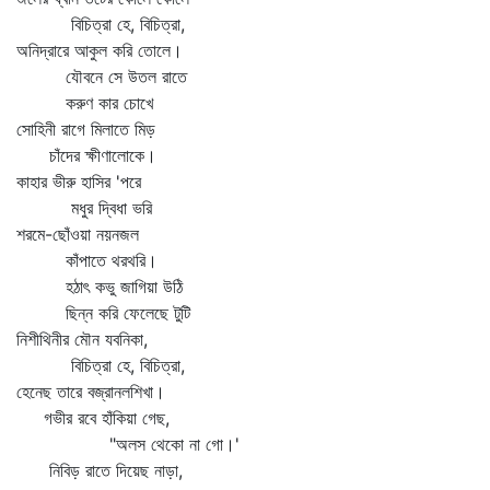
বিচিত্রা হে, বিচিত্রা,
অনিদ্রারে আকুল করি তোলে।
যৌবনে সে উতল রাতে
করুণ কার চোখে
সোহিনী রাগে মিলাতে মিড়
চাঁদের ক্ষীণালোকে।
কাহার ভীরু হাসির 'পরে
মধুর দ্বিধা ভরি
শরমে-ছোঁওয়া নয়নজল
কাঁপাতে থরথরি।
হঠাৎ কভু জাগিয়া উঠি
ছিন্ন করি ফেলেছে টুটি
নিশীথিনীর মৌন যবনিকা,
বিচিত্রা হে, বিচিত্রা,
হেনেছ তারে বজ্রানলশিখা।
গভীর রবে হাঁকিয়া গেছ,
"অলস থেকো না গো।'
নিবিড় রাতে দিয়েছ নাড়া,