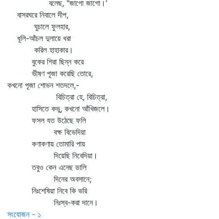
বলেছ, "জাগো জাগো।'
বাসরঘরে নিবালে দীপ,
ঘুচালে ফুলহার,
ধূলি-আঁচল দুলায়ে ধরা
করিল হাহাকার।
বুকের শিরা ছিন্ন করে
ভীষণ পূজা করেছি তোরে,
কখনো পূজা শোভন শতদলে,-
বিচিত্রা হে, বিচিত্রা,
হাসিতে কভু, কখনো আঁখিজলে।
ফসল যত উঠেছে ফলি
বক্ষ বিভেদিয়া
কণাকণায় তোমারি পায়
দিয়েছি নিবেদিয়া।
তবুও কেন এনেছ ডালি
দিনের অবসানে;
নিঃশেষিয়া নিবে কি ভরি
নিঃস্ব-করা দানে।
সংযোজন - ১