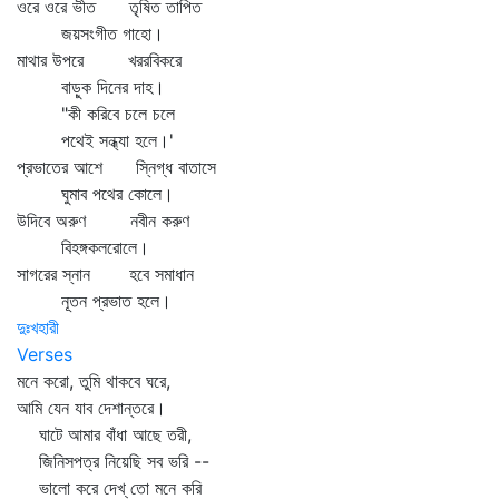
ওরে ওরে ভীত তৃষিত তাপিত
জয়সংগীত গাহো।
মাথার উপরে খররবিকরে
বাড়ুক দিনের দাহ।
"কী করিবে চলে চলে
পথেই সন্ধ্যা হলে।'
প্রভাতের আশে স্নিগ্ধ বাতাসে
ঘুমাব পথের কোলে।
উদিবে অরুণ নবীন করুণ
বিহঙ্গকলরোলে।
সাগরের স্নান হবে সমাধান
নূতন প্রভাত হলে।
দুঃখহারী
Verses
মনে করো, তুমি থাকবে ঘরে,
আমি যেন যাব দেশান্তরে।
ঘাটে আমার বাঁধা আছে তরী,
জিনিসপত্র নিয়েছি সব ভরি --
ভালো করে দেখ্‌ তো মনে করি