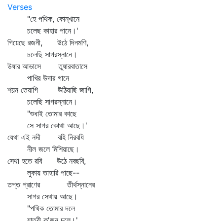
Verses
"হে পথিক, কোন্‌খানে
চলেছ কাহার পানে।'
গিয়েছে রজনী, উঠে দিনমণি,
চলেছি সাগরস্নানে।
উষার আভাসে তুষারবাতাসে
পাখির উদার গানে
শয়ন তেয়াগি উঠিয়াছি জাগি,
চলেছি সাগরস্নানে।
"শুধাই তোমার কাছে
সে সাগর কোথা আছে।'
যেথা এই নদী বহি নিরবধি
নীল জলে মিশিয়াছে।
সেথা হতে রবি উঠে নবছবি,
লুকায় তাহারি পাছে--
তপ্ত প্রাণের তীর্থস্নানের
সাগর সেথায় আছে।
"পথিক তোমার দলে
যাত্রী ক'জন চলে।'