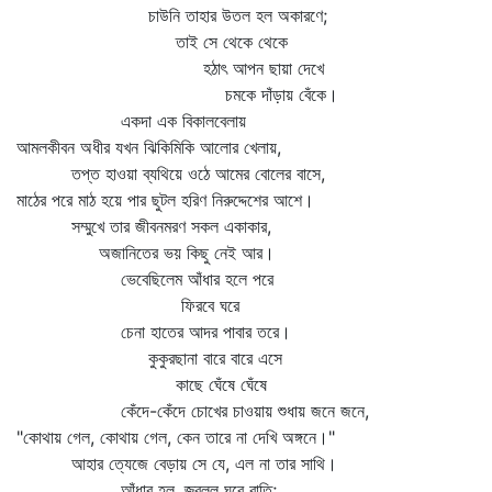
চাউনি তাহার উতল হল অকারণে;
তাই সে থেকে থেকে
হঠাৎ আপন ছায়া দেখে
চমকে দাঁড়ায় বেঁকে।
একদা এক বিকালবেলায়
আমলকীবন অধীর যখন ঝিকিমিকি আলোর খেলায়,
তপ্ত হাওয়া ব্যথিয়ে ওঠে আমের বোলের বাসে,
মাঠের পরে মাঠ হয়ে পার ছুটল হরিণ নিরুদ্দেশের আশে।
সম্মুখে তার জীবনমরণ সকল একাকার,
অজানিতের ভয় কিছু নেই আর।
ভেবেছিলেম আঁধার হলে পরে
ফিরবে ঘরে
চেনা হাতের আদর পাবার তরে।
কুকুরছানা বারে বারে এসে
কাছে ঘেঁষে ঘেঁষে
কেঁদে-কেঁদে চোখের চাওয়ায় শুধায় জনে জনে,
"কোথায় গেল, কোথায় গেল, কেন তারে না দেখি অঙ্গনে।"
আহার ত্যেজে বেড়ায় সে যে, এল না তার সাথি।
আঁধার হল, জ্বলল ঘরে বাতি;