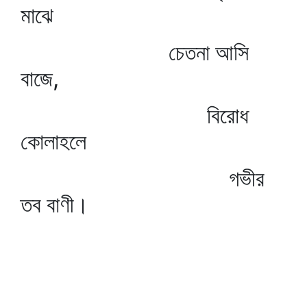
মাঝে
চেতনা আসি
বাজে,
বিরোধ
কোলাহলে
গভীর
তব বাণী।