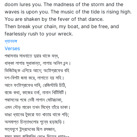
doom lures you. The madness of the storm and the
waves is upon you. The music of the tide is rising high.
You are shaken by the fever of that dance.
Then break your chain, my boat, and be free, and
fearlessly rush to your wreck.
ধ্যানভঙ্গ
Verses
পদ্মাসনার সাধনাতে দুয়ার থাকে বন্ধ,
ধাক্কা লাগায় সুধাকান্ত, লাগায় অনিল চন্দ।
ভিজিটর্‌কে এগিয়ে আনে; অটোগ্রাফের বহি
দশ-বিশটা জমা করে, লাগাতে হয় সহি।
আনে ফটোগ্রাফের দাবি, রেজিস্টারি চিঠি,
বাজে কথা, কাজের তর্ক, নানান খিটিমিটি।
পদ্মাসনের পদ্মে দেবী লাগান মোটরচাকা,
এমন দৌড় মারেন তখন মিথ্যে তাঁরে ডাকা।
ভাঙা ধ্যানের টুকরো যত খাতায় থাকে পড়ি;
অসমাপ্ত চিন্তাগুলোর শূন্যে ছড়াছড়ি।
সত্যযুগে ইন্দ্রদেবের ছিল রসজ্ঞান,
মস্ত মস্ত ঋষিমুনির ভেঙে দিতেন ধ্যান--