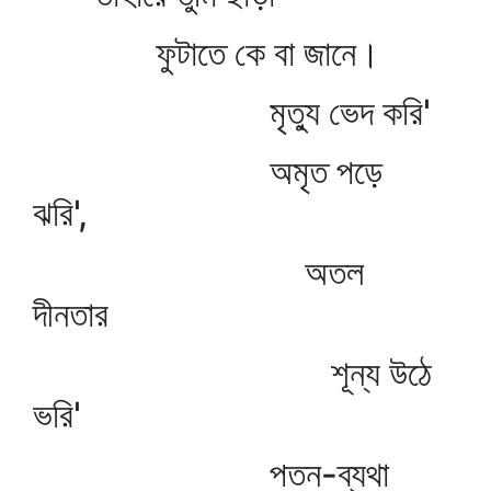
ফুটাতে কে বা জানে।
মৃত্যু ভেদ করি'
অমৃত পড়ে
ঝরি',
অতল
দীনতার
শূন্য উঠে
ভরি'
পতন-ব্যথা