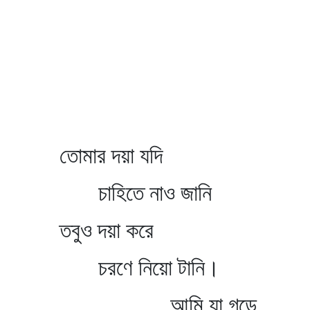
তোমার দয়া যদি
চাহিতে নাও জানি
তবুও দয়া করে
চরণে নিয়ো টানি।
আমি যা গড়ে