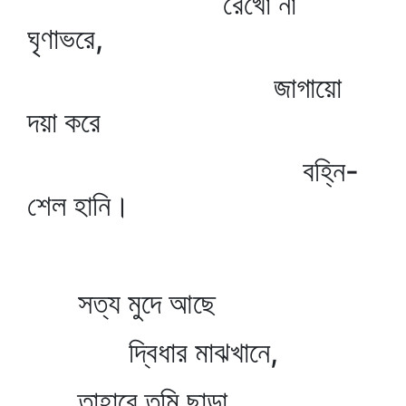
রেখো না
ঘৃণাভরে,
জাগায়ো
দয়া করে
বহ্নি-
শেল হানি।
সত্য মুদে আছে
দ্বিধার মাঝখানে,
তাহারে তুমি ছাড়া