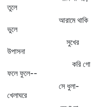
তুলে
আরামে থাকি
ভুলে
সুখের
উপাসনা
করি গো
ফলে ফুলে--
সে ধুলা-
খেলাঘরে