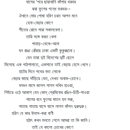
ঘাসের 'পরে ছায়াখানি কাঁপায় থরথর
ঝরা ফুলের গন্ধে ভরভর--
ঐখানে মোর পোষা হরিণ চরত আপন মনে
হেনা-বেড়ার কোণে
শীতের রোদে সারা সকালবেলা।
তারি সঙ্গে করত খেলা
পাহাড়-থেকে-আনা
ঘন রাঙা রোঁয়ায় ঢাকা একটি কুকুরছানা।
যেন তারা দুই বিদেশের দুটি ছেলে
মিলেছে এক পাঠশালাতে, একসাথে তাই বেড়ায় হেসে খেলে।
হাটের দিনে পথের কত লোকে
বেড়ার কাছে দাঁড়িয়ে যেত, দেখত অবাক-চোখে।
ফাগুন মাসে জাগল পাগল দখিন হাওয়া,
শিউরে ওঠে আকাশ যেন কোন্‌ প্রেমিকের রঙিন-চিঠি-পাওয়া
শালের বনে ফুলের মাতন হল শুরু,
পাতায় পাতায় ঘাসে ঘাসে লাগল কাঁপন দুরুদুরু।
হরিণ যে কার উদাস-করা বাণী
হঠাৎ কখন শুনতে পেলে আমরা তা কি জানি।
তাই যে কালো চোখের কোণে