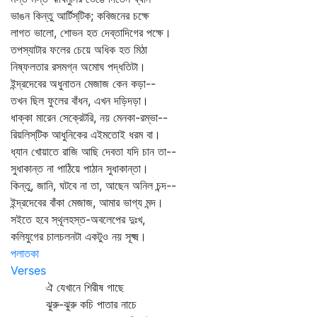
ভাঙন কিন্তু আর্টিস্‌টিক; কবিজনের চক্ষে
লাগত ভালো, শোভন হত দেব্‌তাদিগের পক্ষে।
তপস্যাটার ফলের চেয়ে অধিক হত মিঠা
নিষ্ফলতার রসমগ্ন অমোঘ পদ্ধতিটা।
ইন্দ্রদেবের অধুনাতন মেজাজ কেন কড়া--
তখন ছিল ফুলের বাঁধন, এখন দড়িদড়া।
ধাক্কা মারেন সেক্রেটরি, নয় মেনকা-রম্ভা--
রিয়লিস্‌টিক আধুনিকের এইমতোই ধরম বা।
ধ্যান খোয়াতে রাজি আছি দেবতা যদি চান তা--
সুধাকান্ত না পাঠিয়ে পাঠান সুধাকান্তা।
কিন্তু, জানি, ঘটবে না তা, আছেন অনিল চন্দ--
ইন্দ্রদেবের বাঁকা মেজাজ, আমার ভাগ্য মন্দ।
সইতে হবে স্থূলহস্ত-অবলেপের দুঃখ,
কলিযুগের চালচলনটা একটুও নয় সূক্ষ্ম।
পলাতকা
Verses
ঐ যেখানে শিরীষ গাছে
ঝুরু-ঝুরু কচি পাতার নাচে