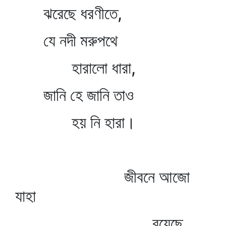
ঝরেছে ধরণীতে,
যে নদী মরুপথে
হারালো ধারা,
জানি হে জানি তাও
হয় নি হারা।
জীবনে আজো
যাহা
রয়েছে