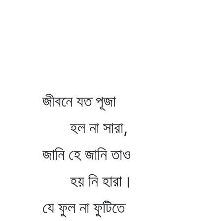
জীবনে যত পূজা
হল না সারা,
জানি হে জানি তাও
হয় নি হারা।
যে ফুল না ফুটিতে