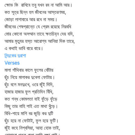
ক্ষোভ কি রাখিবে তবু যখন রব না আমি আর।
কত সূত্র ছিন্ন হল জীবনের আস্তরণময়,
জোড়া লাগাবারে আর রবে না সময়।
জীবনের শেষপ্রান্তে যে প্রেম রয়েছে নিরবধি
মোর কোনো অসম্মান তাহে ক্ষতচিহ্ন দেয় যদি,
আমার মৃত্যুর হস্ত আরোগ্য আনিয়া দিক তারে,
এ কথাই ভাবি বারে বারে।
নিন্দুকের দুরাশা
Verses
মালা গাঁথিবার কালে ফুলের বোঁটায়
ছুঁচ নিয়ে মালাকর দুবেলা ফোটায়।
ছুঁচ বলে মনদুঃখে, ওরে জুঁই দিদি,
হাজার হাজার ফুল প্রতিদিন বিঁধি,
কত গন্ধ কোমলতা যাই ফুঁড়ে ফুঁড়ে
কিছু তার নাহি পাই এত মাথা খুঁড়ে।
বিধি-পায়ে মাগি বর জুড়ি কর দুটি
ছুঁচ হয়ে না ফোটাই, ফুল হয়ে ফুটি।
জুঁই কহে নিশ্বসিয়া, আহা হোক তাই,