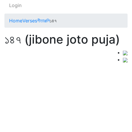
Login
Home
Verses
গীতাঞ্জলি
১৪৭
১৪৭ (jibone joto puja)