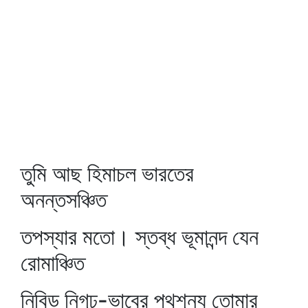
তুমি আছ হিমাচল ভারতের
অনন্তসঞ্চিত
তপস্যার মতো। স্তব্ধ ভূমানন্দ যেন
রোমাঞ্চিত
নিবিড় নিগূঢ়-ভাবের পথশূন্য তোমার