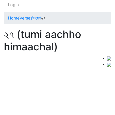
Login
Home
Verses
উৼসর্গ
২৭
২৭ (tumi aachho
himaachal)