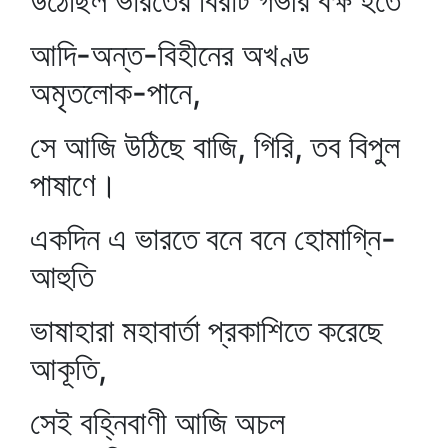
উঠেছিল ভারতের বিরাট গভীর বক্ষ হতে
আদি-অন্ত-বিহীনের অখণ্ড
অমৃতলোক-পানে,
সে আজি উঠিছে বাজি, গিরি, তব বিপুল
পাষাণে।
একদিন এ ভারতে বনে বনে হোমাগ্নি-
আহুতি
ভাষাহারা মহাবার্তা প্রকাশিতে করেছে
আকূতি,
সেই বহ্নিবাণী আজি অচল