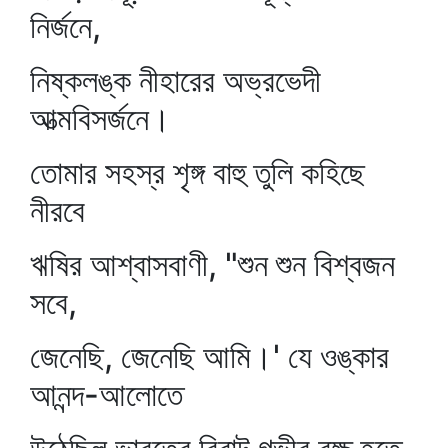
নির্জনে,
নিষ্কলঙ্ক নীহারের অভ্রভেদী
আত্মবিসর্জনে।
তোমার সহস্র শৃঙ্গ বাহু তুলি কহিছে
নীরবে
ঋষির আশ্বাসবাণী, "শুন শুন বিশ্বজন
সবে,
জেনেছি, জেনেছি আমি।' যে ওঙ্কার
আনন্দ-আলোতে