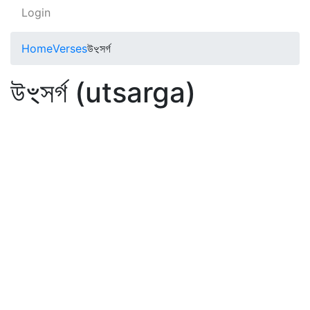
Login
Home
Verses
উৼসর্গ
উৼসর্গ (utsarga)