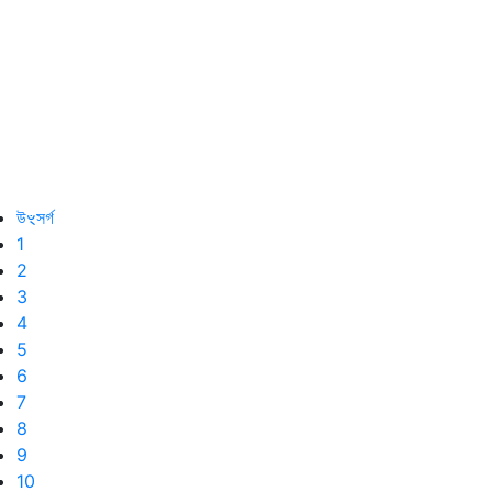
উৼসর্গ
1
2
3
4
5
6
7
8
9
10