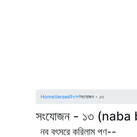
Home
Verses
উৼসর্গ
সংযোজন - ১৩
সংযোজন - ১৩ (naba
নব বৎসরে করিলাম পণ--