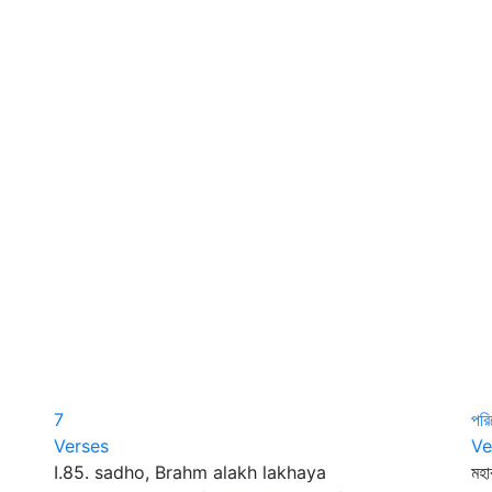
7
পর
Verses
Ve
I.85. sadho, Brahm alakh lakhaya
মহা