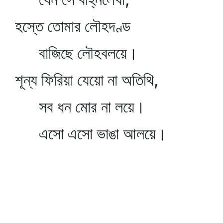
হস্তে তোমার লৌহদণ্ড
বাজিছে লৌহবলয়ে।
শূন্য ফিরিয়া যেয়ো না অতিথি,
সব ধন মোর না লয়ে।
এসো এসো ভাঙা আলয়ে।