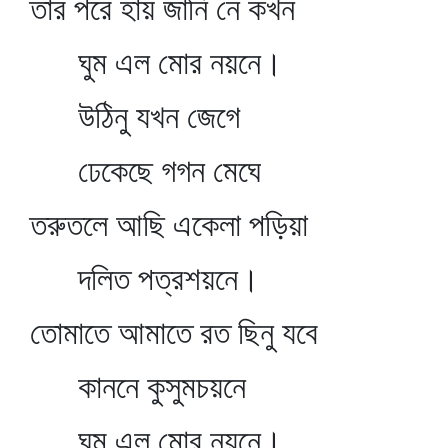
তার পরে হায় জানি নে কখন
ঘুম এল মোর নয়নে।
উঠিনু যখন জেগে
ঢেকেছে গগন মেঘে
তরুতলে আছি একেলা পড়িয়া
দলিত পত্রশয়নে।
তোমাতে আমাতে রত ছিনু যবে
কাননে কুসুমচয়নে
ঘুম এল মোর নয়নে।