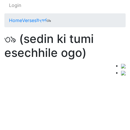
Login
Home
Verses
উৼসর্গ
৩৯
৩৯ (sedin ki tumi
esechhile ogo)