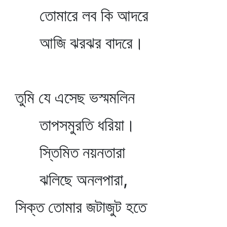
তোমারে লব কি আদরে
আজি ঝরঝর বাদরে।
তুমি যে এসেছ ভস্মমলিন
তাপসমুরতি ধরিয়া।
স্তিমিত নয়নতারা
ঝলিছে অনলপারা,
সিক্ত তোমার জটাজুট হতে