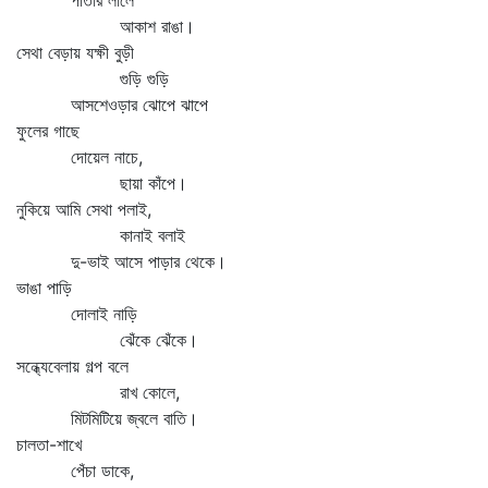
পাতার লালে
আকাশ রাঙা।
সেথা বেড়ায় যক্ষী বুড়ী
গুড়ি গুড়ি
আসশেওড়ার ঝোপে ঝাপে
ফুলের গাছে
দোয়েল নাচে,
ছায়া কাঁপে।
নুকিয়ে আমি সেথা পলাই,
কানাই বলাই
দু-ভাই আসে পাড়ার থেকে।
ভাঙা পাড়ি
দোলাই নাড়ি
ঝেঁকে ঝেঁকে।
সন্ধ্যেবেলায় গল্প বলে
রাখ কোলে,
মিটমিটিয়ে জ্বলে বাতি।
চালতা-শাখে
পেঁচা ডাকে,