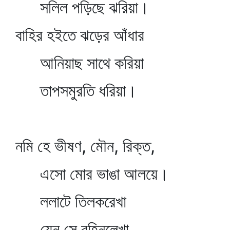
সলিল পড়িছে ঝরিয়া।
বাহির হইতে ঝড়ের আঁধার
আনিয়াছ সাথে করিয়া
তাপসমুরতি ধরিয়া।
নমি হে ভীষণ, মৌন, রিক্ত,
এসো মোর ভাঙা আলয়ে।
ললাটে তিলকরেখা
যেন সে বহ্নিলেখা,