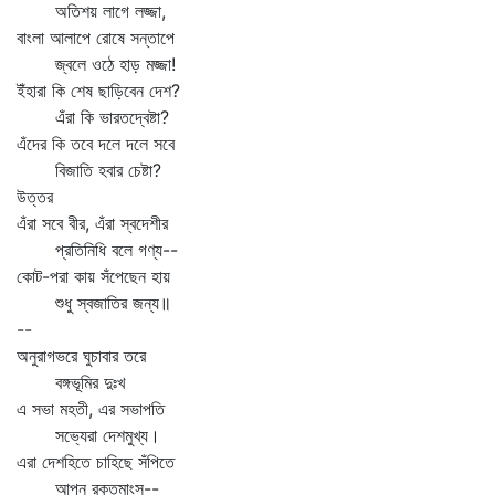
অতিশয় লাগে লজ্জা,
বাংলা আলাপে রোষে সন্তাপে
জ্বলে ওঠে হাড় মজ্জা!
ইঁহারা কি শেষ ছাড়িবেন দেশ?
এঁরা কি ভারতদ্বেষ্টা?
এঁদের কি তবে দলে দলে সবে
বিজাতি হবার চেষ্টা?
উত্তর
এঁরা সবে বীর, এঁরা স্বদেশীর
প্রতিনিধি বলে গণ্য--
কোট-পরা কায় সঁপেছেন হায়
শুধু স্বজাতির জন্য॥
--
অনুরাগভরে ঘুচাবার তরে
বঙ্গভূমির দুঃখ
এ সভা মহতী, এর সভাপতি
সভ্যেরা দেশমুখ্য।
এরা দেশহিতে চাহিছে সঁপিতে
আপন রক্তমাংস--