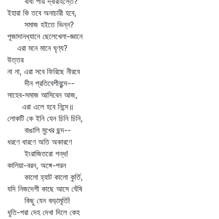
বাধা পায় দ্বারীহস্তে?
ইহারা কি তবে অনাচারী হবে,
সমাজ হইতে ভিন্ন?
পূজাদানধ্যানে ছেলেখেলা-জ্ঞানে
এরা মনে মানে ঘৃণ্য?
উত্তর
না না, এরা সবে ফিরিছে নীরবে
দীন প্রতিবেশীবৃন্দে--
সাহেব-সমাজ আসিবেন আজ,
এরা এলে হবে নিন্দে॥
লোকটি কে ইনি যেন চিনি চিনি,
বাঙালি মুখের ছন্দ--
ধরণে ধারণে অতি অকারণে
ইংরাজিতরো গন্ধ!
কালিয়া-বরন, অঙ্গে-পরন
কালো হ্যাট কালো কুর্তি,
যদি নিজদেশী কাছে আসে ঘেঁষি
কিছু যেন কড়ামূর্তি!
ধুতি-পরা দেহ দেখা দিলে কেহ