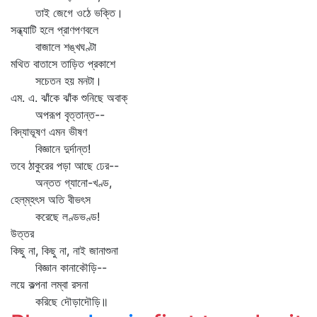
তাই জেগে ওঠে ভক্তি।
সন্ধ্যাটি হলে প্রাণপণবলে
বাজালে শঙ্খঘণ্টা
মথিত বাতাসে তাড়িত প্রকাশে
সচেতন হয় মনটা।
এম. এ. ঝাঁকে ঝাঁক শুনিছে অবাক্‌
অপরূপ বৃত্তান্ত--
বিদ্যাভূষণ এমন ভীষণ
বিজ্ঞানে দুর্দান্ত!
তবে ঠাকুরের পড়া আছে ঢের--
অন্তত গ্যানো-খণ্ড,
হেল্‌ম্‌হৎস অতি বীভৎস
করেছে লণ্ডভণ্ড!
উত্তর
কিছু না, কিছু না, নাই জানাশুনা
বিজ্ঞান কানাকৌড়ি--
লয়ে কল্পনা লম্বা রসনা
করিছে দৌড়াদৌড়ি॥