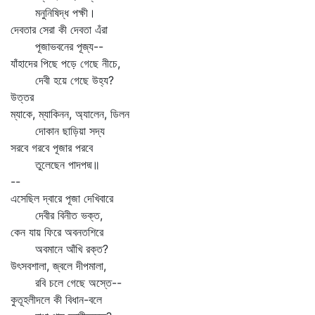
মনুনিষিদ্ধ পক্ষী।
দেবতার সেরা কী দেবতা এঁরা
পূজাভবনের পূজ্য--
যাঁহাদের পিছে পড়ে গেছে নীচে,
দেবী হয়ে গেছে উহ্য?
উত্তর
ম্যাকে, ম্যাকিনন, অ্যালেন, ডিলন
দোকান ছাড়িয়া সদ্য
সরবে গরবে পূজার পরবে
তুলেছেন পাদপদ্ম॥
--
এসেছিল দ্বারে পূজা দেখিবারে
দেবীর বিনীত ভক্ত,
কেন যায় ফিরে অবনতশিরে
অবমানে আঁখি রক্ত?
উৎসবশালা, জ্বলে দীপমালা,
রবি চলে গেছে অস্তে--
কুতূহলীদলে কী বিধান-বলে