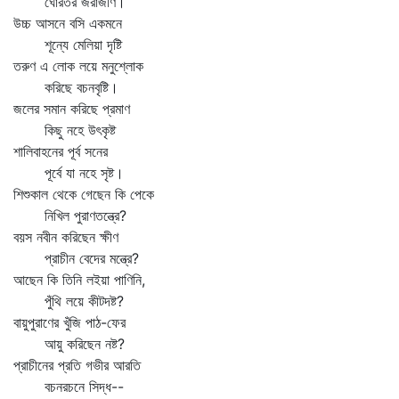
ঘোরতর জরাজীর্ণ।
উচ্চ আসনে বসি একমনে
শূন্যে মেলিয়া দৃষ্টি
তরুণ এ লোক লয়ে মনুশ্লোক
করিছে বচনবৃষ্টি।
জলের সমান করিছে প্রমাণ
কিছু নহে উৎকৃষ্ট
শালিবাহনের পূর্ব সনের
পূর্বে যা নহে সৃষ্ট।
শিশুকাল থেকে গেছেন কি পেকে
নিখিল পুরাণতন্ত্রে?
বয়স নবীন করিছেন ক্ষীণ
প্রাচীন বেদের মন্ত্রে?
আছেন কি তিনি লইয়া পাণিনি,
পুঁথি লয়ে কীটদষ্ট?
বায়ুপুরাণের খুঁজি পাঠ-ফের
আয়ু করিছেন নষ্ট?
প্রাচীনের প্রতি গভীর আরতি
বচনরচনে সিদ্ধ--