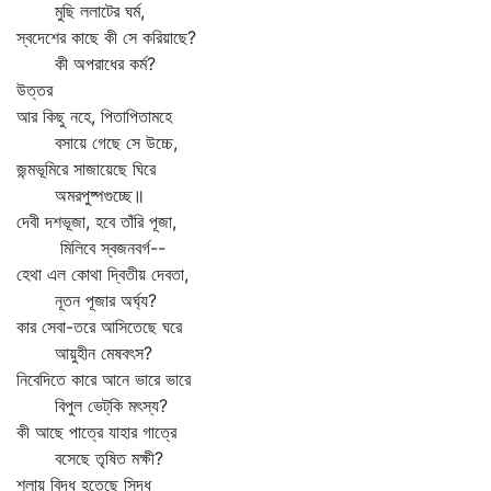
মুছি ললাটের ঘর্ম,
স্বদেশের কাছে কী সে করিয়াছে?
কী অপরাধের কর্ম?
উত্তর
আর কিছু নহে, পিতাপিতামহে
বসায়ে গেছে সে উচ্চে,
জন্মভূমিরে সাজায়েছে ঘিরে
অমরপুষ্পগুচ্ছে॥
দেবী দশভূজা, হবে তাঁরি পূজা,
মিলিবে স্বজনবর্গ--
হেথা এল কোথা দ্বিতীয় দেবতা,
নূতন পূজার অর্ঘ্য?
কার সেবা-তরে আসিতেছে ঘরে
আয়ুহীন মেষবৎস?
নিবেদিতে কারে আনে ভারে ভারে
বিপুল ভেট্‌কি মৎস্য?
কী আছে পাত্রে যাহার গাত্রে
বসেছে তৃষিত মক্ষী?
শলায় বিদ্ধ হতেছে সিদ্ধ