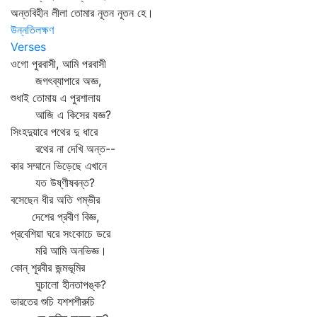
অন্তবিহীন লীলা তোমার নূতন নূতন হে।
উন্নতিলক্ষণ
Verses
ওগো পুরবাসী, আমি পরবাসী
জগৎব্যাপারে অজ্ঞ,
শুধাই তোমায় এ পুরশালায়
আজি এ কিসের যজ্ঞ?
সিংহদুয়ারে পথের দু ধারে
রথের না দেখি অন্ত--
কার সম্মানে ভিড়েছে এখানে
যত উষ্ণীষবন্ত?
বসেছেন ধীর অতি গম্ভীর
দেশের প্রবীণ বিজ্ঞ,
প্রবেশিয়া ঘরে সংকোচে ডরে
মরি আমি অনভিজ্ঞ।
কোন্‌ শূরবীর জন্মভূমির
ঘুচালো হীনতাপঙ্ক?
ভারতের শুচি যশশশীরুচি