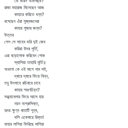
কে করিল অকলঙ্ক?
রাজা মহারাজ মিলেছেন আজ
কাহারে করিতে ধন্য?
বসেছেন এঁরা পূজ্যজনেরা
কাহার পূজার জন্য?
উত্তর
গেল সে সাহেব ভরি দুই জেব
করিয়া উদর পূর্তি,
এরা বড়োলোক করিবেন শোক
স্থাপিয়া তাহারি মূর্তি॥
অভাগা কে ওই মাগে নাম সই,
দ্বারে দ্বারে ফিরে খিন্ন,
তবু উৎসাহে রচিবারে চাহে
কাহার স্মরণচিহ্ন?
সন্ধ্যাবেলায় ফিরে আসে হায়
নয়ন অশ্রুসিক্ত,
হৃদয় ক্ষুণ্ন খাতাটি শূন্য,
থলি একেবারে রিক্ত!
যাহার লাগিয়া ফিরিছে মাগিয়া