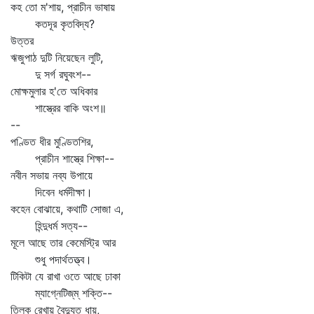
কহ তো ম'শায়, প্রাচীন ভাষায়
কতদূর কৃতবিদ্য?
উত্তর
ঋজুপাঠ দুটি নিয়েছেন লুটি,
দু সর্গ রঘুবংশ--
মোক্ষমুলার হ'তে অধিকার
শাস্ত্রের বাকি অংশ॥
--
পণ্ডিত ধীর মুণ্ডিতশির,
প্রাচীন শাস্ত্রে শিক্ষা--
নবীন সভায় নব্য উপায়ে
দিবেন ধর্মদীক্ষা।
কহেন বোঝায়ে, কথাটি সোজা এ,
হিন্দুধর্ম সত্য--
মূলে আছে তার কেমেস্ট্রি আর
শুধু পদার্থতত্ত্ব।
টিকিটা যে রাখা ওতে আছে ঢাকা
ম্যাগ্নেটিজ্‌ম্‌ শক্তি--
তিলক রেখায় বৈদ্যুত ধায়,