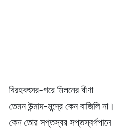
বিরহবৎসর-পরে মিলনের বীণা
তেমন উন্মাদ-মন্দ্রে কেন বাজিলি না।
কেন তোর সপ্তস্বর সপ্তস্বর্গপানে