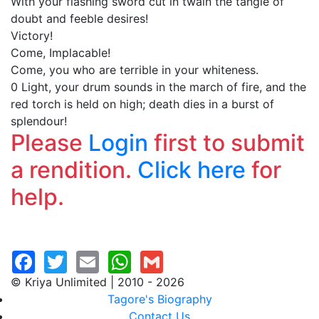
With your flashing sword cut in twain the tangle of
doubt and feeble desires!
Victory!
Come, Implacable!
Come, you who are terrible in your whiteness.
0 Light, your drum sounds in the march of fire, and the
red torch is held on high; death dies in a burst of
splendour!
Please
Login
first to submit
a rendition.
Click here
for
help.
© Kriya Unlimited | 2010 - 2026
Tagore's Biography
Contact Us