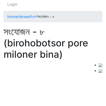
Login
Home
Verses
উৼসর্গ
সংযোজন - ৮
সংযোজন - ৮
(birohobotsor pore
miloner bina)