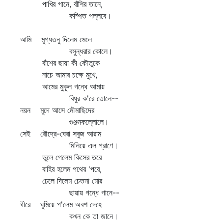
খির গানে, বাঁশির তানে,
ম্পিত পল্লবে।
ি মুগ্ধতনু দিলেম মেলে
সুন্ধরার কোলে।
াঁশের ছায়া কী কৌতুকে
াচে আমার চক্ষে মুখে,
মের মুকূল গন্ধে আমায়
িধুর ক'রে তোলে--
য়ন মুদে আসে মৌমাছিদের
ুঞ্জনকল্লোলে।
ই রৌদ্রে-ঘেরা সবুজ আরাম
িলিয়ে এল প্রাণে।
ুলে গেলেম কিসের তরে
াহির হলেম পথের 'পরে,
েলে দিলেম চেতনা মোর
ায়ায় গন্ধে গানে--
রে ঘুমিয়ে প'লেম অবশ দেহে
খন কে তা জানে।