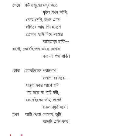
ষে গভীর ঘুমের মধ্য হতে
ুটল যখন আঁখি,
েয়ে দেখি, কখন এসে
াঁড়িয়ে আছ শিয়রদেশে
োমার হাসি দিয়ে আমার
চৈতন্য ঢাকি--
ো, ভেবেছিলেম আছে আমার
ত-না পথ বাকি।
রা ভেবেছিলেম পরানপণে
জাগ রব সবে--
ন্ধ্যা হবার আগে যদি
ার হতে না পারি নদী,
েবেছিলেম তাহা হলেই
কল ব্যর্থ হবে।
ন আমি থেমে গেলেম, তুমি
আপনি এলে কবে।