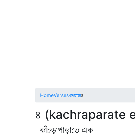
Home
Verses
খাপছাড়া
৪
৪ (kachraparate 
কাঁচড়াপাড়াতে এক