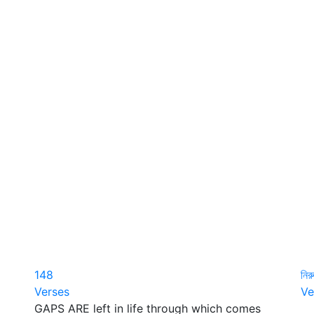
148
নির
Verses
Ve
GAPS ARE left in life through which comes
ত