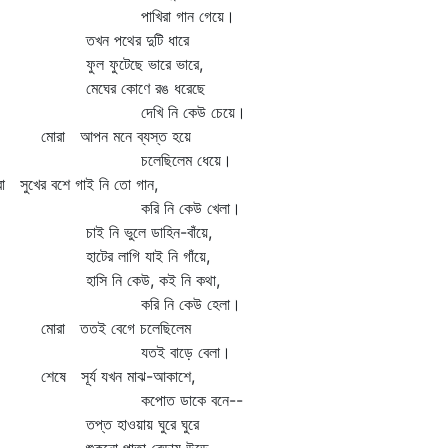
াখিরা গান গেয়ে।
খন পথের দুটি ধারে
ুল ফুটেছে ভারে ভারে,
েঘের কোণে রঙ ধরেছে
েখি নি কেউ চেয়ে।
রা আপন মনে ব্যস্ত হয়ে
লেছিলেম ধেয়ে।
া সুখের বশে গাই নি তো গান,
রি নি কেউ খেলা।
াই নি ভুলে ডাহিন-বাঁয়ে,
াটের লাগি যাই নি গাঁয়ে,
াসি নি কেউ, কই নি কথা,
রি নি কেউ হেলা।
োরা ততই বেগে চলেছিলেম
তই বাড়ে বেলা।
ষে সূর্য যখন মাঝ-আকাশে,
পোত ডাকে বনে--
প্ত হাওয়ায় ঘুরে ঘুরে