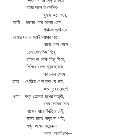
ুকনো পাতা বেড়ায় উড়ে,
টের তলে রাখালশিশু
ুমায় অচেতনে,
ি জলের ধারে শুলেম এসে
্যামল তৃণাসনে।
ার দলের সবাই আমার পানে
েয়ে গেল হেসে।
লে গেল উচ্চশিরে,
াইল না কেউ পিছু ফিরে,
িলিয়ে গেল সুদূর ছায়ায়
পথতরুর শেষে।
রা পেরিয়ে গেল কত যে মাঠ,
ত দূরের দেশে!
ো ধন্য তোমরা দুখের যাত্রী,
ন্য তোমরা সবে।
াজের ঘায়ে উঠিতে চাই,
নের মাঝে সাড়া না পাই,
গ্ন হলেম আনন্দময়
অগাধ অগৌরবে--