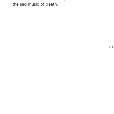
the sad music of death.
প
ত
ফ
ম
দ
মো
চ
মোর
ক
চ
হ
হ
ক
ম
য
শে
ক
ত