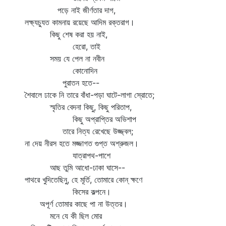
পড়ে নাই জীর্ণতার দাগ,
লক্ষ্যচ্যুত কামনায় রয়েছে আদিম রক্তরাগ।
কিছু শেষ করা হয় নাই,
হেরো, তাই
সময় যে পেল না নবীন
কোনোদিন
পুরাতন হতে--
শৈবালে ঢাকে নি তারে বাঁধা-পড়া ঘাটে-লাগা স্রোতে;
স্মৃতির বেদনা কিছু, কিছু পরিতাপ,
কিছু অপ্রাপ্তির অভিশাপ
তারে নিত্য রেখেছে উজ্জ্বল;
না দেয় নীরস হতে মজ্জাগত গুপ্ত অশ্রুজল।
যাত্রাপথ-পাশে
আছ তুমি আধো-ঢাকা ঘাসে--
পাথরে খুদিতেছিনু, হে মূর্তি, তোমারে কোন্‌ ক্ষণে
কিসের কল্পনে।
অপূর্ণ তোমার কাছে পা না উত্তর।
মনে যে কী ছিল মোর