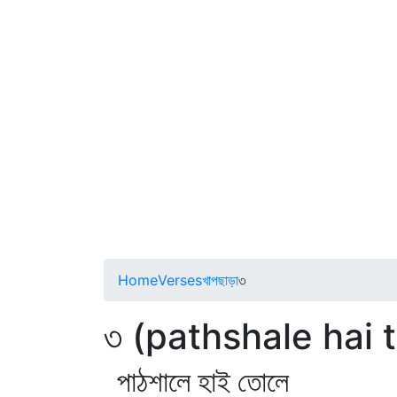
Home
Verses
খাপছাড়া
৩
৩ (pathshale hai t
পাঠশালে হাই তোলে