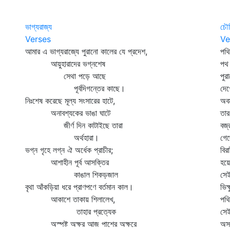
ভাগ্যরাজ্য
চৌত
Verses
Ve
আমার এ ভাগ্যরাজ্যে পুরানো কালের যে প্রদেশ,
পথ
আয়ুহারাদের ভগ্নশেষ
পথ
সেথা পড়ে আছে
পুর
পূর্বদিগন্তের কাছে।
দেখ
নিঃশেষ করেছে মূল্য সংসারের হাটে,
অবম
অনাবশ্যকের ভাঙা ঘাটে
তার
জীর্ণ দিন কাটাইছে তারা
বজ্
অর্থহারা।
গে
ভগ্ন গৃহে লগ্ন ঐ অর্ধেক প্রাচীর;
বির
আশাহীন পূর্ব আসক্তির
হয়ে
কাঙাল শিকড়জাল
সেই
বৃথা আঁকড়িয়া ধরে প্রাণপণে বর্তমান কাল।
ভিক
আকাশে তাকায় শিলালেখ,
পথি
তাহার প্রত্যেক
সেই
অস্পষ্ট অক্ষর আজ পাশের অক্ষরে
অসং