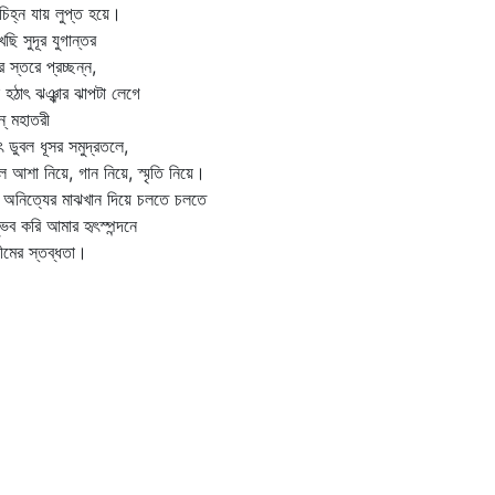
চিহ্ন যায় লুপ্ত হয়ে।
েছি সুদূর যুগান্তর
ুর স্তরে প্রচ্ছন্ন,
 হঠাৎ ঝঞ্ঝার ঝাপটা লেগে
্‌ মহাতরী
ৎ ডুবল ধূসর সমুদ্রতলে,
 আশা নিয়ে, গান নিয়ে, স্মৃতি নিয়ে।
অনিত্যের মাঝখান দিয়ে চলতে চলতে
ভব করি আমার হৃৎস্পন্দনে
মের স্তব্ধতা।