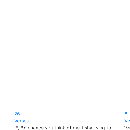
26
8
Verses
Ve
IF, BY chance you think of me, I shall sing to
মিল