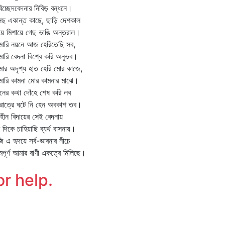
িচ্ছেদবেদনার নিবিড় বন্ধনে।
ছ একান্ত কাছে, ছাড়ি দেশকাল
য়ে মিশায়ে গেছ ভাঙি অন্তরাল।
ারি নয়নে আজ হেরিতেছি সব,
ারি বেদনা বিশ্বে করি অনুভব।
ার অদৃশ্য হাত হেরি মোর কাজে,
ারি কামনা মোর কামনার মাঝে।
নের কথা দোঁহে শেষ করি লব
রাত্রে ঘটে নি হেন অবকাশ তব।
ীহীন বিদায়ের সেই বেদনায়
ি দিকে চাহিয়াছি ব্যর্থ বাসনায়।
 এ হৃদয়ে সর্ব-ভাবনার নীচে
পূর্ণ আমার বাণী একত্রে মিলিছে।
or help.