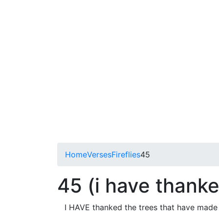
Home
Verses
Fireflies
45
45 (i have thank
I HAVE thanked the trees that have made m