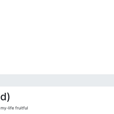
ed)
y-life fruitful