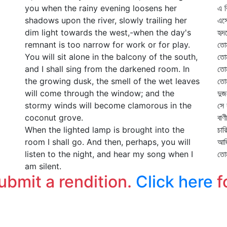
you when the rainy evening loosens her
এ ব
shadows upon the river, slowly trailing her
এসে
dim light towards the west,-when the day's
হৃদ
remnant is too narrow for work or for play.
তোম
You will sit alone in the balcony of the south,
তোম
and I shall sing from the darkened room. In
তোম
the growing dusk, the smell of the wet leaves
তোম
will come through the window; and the
দুজ
stormy winds will become clamorous in the
সে 
coconut grove.
বাণ
When the lighted lamp is brought into the
চার
room I shall go. And then, perhaps, you will
আজি
listen to the night, and hear my song when I
তোম
am silent.
submit a rendition.
Click here
f