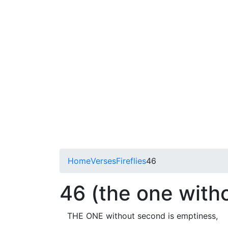
Home
Verses
Fireflies
46
46 (the one with
THE ONE without second is emptiness,