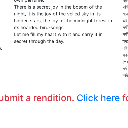
own perfume.
প্র
There is a secret joy in the bosom of the
রাখ
night, it is the joy of the veiled sky in its
মনে
hidden stars, the joy of the midnight forest in
এই 
its hoarded bird-songs.
সর্
Let me fill my heart with it and carry it in
সর্
secret through the day.
হৃ
.
এই
সকল
প্র
সর্
করি
submit a rendition.
Click here
f