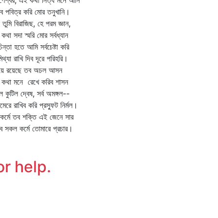
াণেশ্বর, এই কথা নিত্য মনে আনি
িব পবিত্র করি মোর তনুখানি।
 তুমি বিরাজিছ, হে পরম জ্ঞান,
কথা সদা স্মরি মোর সর্বধ্যান
বচিন্তা হতে আমি সর্বচেষ্টা করি
বমিথ্যা রাখি দিব দূরে পরিহরি।
দয়ে রয়েছে তব অচল আসন
 কথা মনে রেখে করিব শাসন
 কুটিল দ্বেষ, সর্ব অমঙ্গল--
েমেরে রাখিব করি প্রস্ফুট নির্মল।
ব কর্মে তব শক্তি এই জেনে সার
ব সকল কর্মে তোমারে প্রচার।
or help.