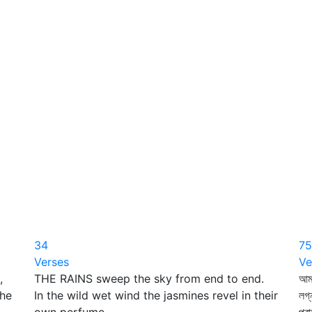
34
75
Verses
Ve
,
THE RAINS sweep the sky from end to end.
আম
the
In the wild wet wind the jasmines revel in their
লগ্