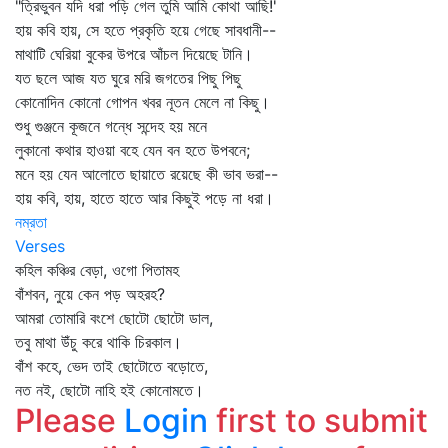
"ত্রিভুবন যদি ধরা পড়ি গেল তুমি আমি কোথা আছি!'
হায় কবি হায়, সে হতে প্রকৃতি হয়ে গেছে সাবধানী--
মাথাটি ঘেরিয়া বুকের উপরে আঁচল দিয়েছে টানি।
যত ছলে আজ যত ঘুরে মরি জগতের পিছু পিছু
কোনোদিন কোনো গোপন খবর নূতন মেলে না কিছু।
শুধু গুঞ্জনে কূজনে গন্ধে সন্দেহ হয় মনে
লুকানো কথার হাওয়া বহে যেন বন হতে উপবনে;
মনে হয় যেন আলোতে ছায়াতে রয়েছে কী ভাব ভরা--
হায় কবি, হায়, হাতে হাতে আর কিছুই পড়ে না ধরা।
নম্রতা
Verses
কহিল কঞ্চির বেড়া, ওগো পিতামহ
বাঁশবন, নুয়ে কেন পড় অহরহ?
আমরা তোমারি বংশে ছোটো ছোটো ডাল,
তবু মাথা উঁচু করে থাকি চিরকাল।
বাঁশ কহে, ভেদ তাই ছোটোতে বড়োতে,
নত নই, ছোটো নাহি হই কোনোমতে।
Please
Login
first to submit