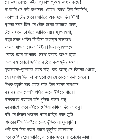
সে কথা কেমনে হইল প্রকাশ প্রথম কাহার কাছে!
না জানি সে কবি জগতের কোণে কোথা ছিল দিবানিশি,
লতাপাতা চাঁদ মেঘের সহিতে এক হয়ে ছিল মিশি!
ফুলের মতন ছিল সে মৌন মনের আড়ালে ঢাকা,
চাঁদের মতন চাহিতে জানিত নয়ন স্বপনমাখা,
বায়ুর মতন পারিত ফিরিতে অলক্ষ্য মনোরথে
ভাবনা-সাধনা-বেদনা-বিহীন বিফল ভ্রমণপথে--
মেঘের মতন আপনার মাঝে ঘনায়ে আপন ছায়া
একা বসি কোণে জানিত রচিতে ঘনগম্ভীর মায়া।
দ্যুলোকে-ভূলোকে ভাবে নাই কেহ আছে সে কিসের খোঁজে,
হেন সংশয় ছিল না কাহারো সে যে কোনো কথা বোঝে।
বিশ্বপ্রকৃতি তার কাছে তাই ছিল নাকো সাবধানে,
ঘন ঘন তার ঘোমটা খসিত ভাবে ইঙ্গিতে গানে।
বাসরঘরের বাতায়ন যদি খুলিয়া যাইত কভু
দ্বারপাশে তারে বসিতে দেখিয়া রুধিয়া দিত না তবু।
যদি সে নিভৃত শয়নের পানে চাহিত নয়ন তুলি
শিয়রের দীপ নিবাইতে কেহ ছুঁড়িত না ফুলধূলি।
শশী যবে নিত নয়নে নয়নে কুমুদীর ভালোবাসা
এরে দেখি হেসে ভাবিত, এ লোক জানে না চোখের ভাষা।