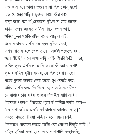
এত কাল ধরে তাহার তত্ত্ব ছাপা ছিল কোন্‌ ছলে!
এত যে মন্ত্র পড়িল ভ্রমর নবমালতীর কানে
বড়ো বড়ো যত পণ্ডিতজনা বুঝিল না তার মানে!'
শুনিয়া তপন অস্তে নামিল শরমে গগন ভরি,
শুনিয়া চন্দ্র থমকি রহিল বনের আড়াল ধরি!
শুনে সরোবরে তখনি পদ্ম নয়ন মুদিল ত্বরা,
দখিন-বাতাস বলে গেল তারে--সকলি পড়েছে ধরা!
শুনে "ছিছি' ব'লে শাখা নাড়ি নাড়ি শিহরি উঠিল লতা,
ভাবিল মুখর এখনি না জানি আরো কী রটাবে কথা!
ভ্রমর কহিল যূথীর সভায়, যে ছিল বোবার মতো
পরের কুৎসা রটাবার বেলা তারো মুখ ফোটে কত!
শুনিয়া তখনি করতালি দিয়ে হেসে উঠে নরনারী--
যে যাহারে চায় ধরিয়া তাহায় দাঁড়াইল সারি সারি।
"হয়েছে প্রমাণ' "হয়েছে প্রমাণ' হাসিয়া সবাই কহে--
"যে কথা রটেছে একটি বর্ণ বানানো কাহারো নহে।'
বাহুতে বাহুতে বাঁধিয়া কহিল নয়নে নয়নে চাহি,
"আকাশে পাতালে মরতে আজি তো গোপন কিছুই নাহি।'
কহিল হাসিয়া মালা হাতে লয়ে পাশাপাশি কাছাকাছি,