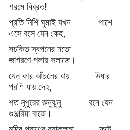
শরমে বিব্রত!
প্রতি নিশি ঘুমাই যখন পাশে
এসে বসে যেন কেহ,
সচকিত স্বপনের মতো
জাগরণে পলায় সলাজে।
যেন কার আঁচলের বায় উষার
পরশি যায় দেহ,
শত নূপুরের রুনুঝুনু বনে যেন
গুঞ্জরিয়া বাজে।
মদির প্রাণের ব্যাকুলতা ফুটে