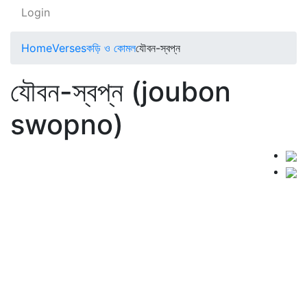
Login
Home
Verses
কড়ি ও কোমল
যৌবন-স্বপ্ন
যৌবন-স্বপ্ন (joubon
swopno)