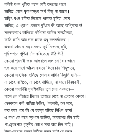
নলিনী যখন খুলিত পরান চাহি তপনের পানে
ভাবিত এজন ফুলগন্ধের অর্থ কিছু না জানে।
তড়িৎ যখন চকিত নিমেষে পালাত চুমিয়া মেঘে
ভাবিত, এ খ্যাপা কেমনে বুঝিবে কী আছে অগ্নিবেগে!
সহকারশাখে কাঁপিতে কাঁপিতে ভাবিত মালতীলতা,
আমি জানি আর তরু জানে শুধু কলমর্মরকথা।
একদা ফাগুনে সন্ধ্যাসময়ে সূর্য নিতেছে ছুটি,
পূর্ব গগনে পূর্ণিমা চাঁদ করিতেছে উঠি-উঠি,
কোনো পুরনারী তরু-আলবালে জল সেচিবার ভানে
ছল করে শাখে আঁচল বাধায়ে ফিরে চায় পিছুপানে,
কোনো সাহসিকা দুলিছে দোলায় হাসির বিজুলি হানি--
না চাহে নামিতে, না চাহে থামিতে, না মানে বিনয়বাণী,
কোনো মায়াবিনী মৃগশিশুটিরে তৃণ দেয় একমনে--
পাশে কে দাঁড়ায়ে চিনেও তাহারে চাহে না চোখের কোণে।
হেনকালে কবি গাহিয়া উঠিল, "নরনারী, শুন সবে,
কত কাল ধরে কী যে রহস্য ঘটিছে নিখিল ভবে!
এ কথা কে কবে স্বপনে জানিত, আকাশের চাঁদ চাহি
পাণ্ডুকপোল কুমুদীর চোখে সারা রাত নিদ নাহি।
উদয়-অচলে অরুণ উঠিলে কমল ফুটে যে জলে