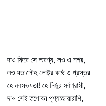
দাও ফিরে সে অরণ্য, লও এ নগর,
লও যত লৌহ লোষ্ট্র কাষ্ঠ ও প্রস্তর
হে নবসভ্যতা! হে নিষ্ঠুর সর্বগ্রাসী,
দাও সেই তপোবন পুণ্যচ্ছায়ারাশি,