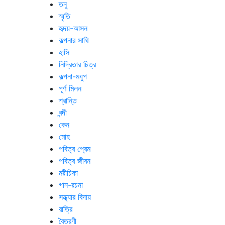
তনু
স্মৃতি
হৃদয়-আসন
কল্পনার সাথি
হাসি
নিদ্রিতার চিত্র
কল্পনা-মধুপ
পূর্ণ মিলন
শ্রান্তি
বন্দী
কেন
মোহ
পবিত্র প্রেম
পবিত্র জীবন
মরীচিকা
গান-রচনা
সন্ধ্যার বিদায়
রাত্রি
বৈতরণী