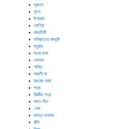
পুরাতন
নূতন
উপকথা
যোগিয়া
কাঙালিনী
ভবিষ্যতের রঙ্গভূমি
মথুরায়
বনের ছায়া
কোথায়
শান্তি
পাষাণী মা
হৃদয়ের ভাষা
পত্র
বিরহীর পত্র
মঙ্গল-গীত
খেলা
বসন্ত-অবসান
বাঁশি