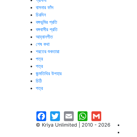
প্রার্থনা
বাসনার ফাঁদ
চিরদিন
বঙ্গভূমির প্রতি
বঙ্গবাসীর প্রতি
আহ্বানগীত
শেষ কথা
শরতের শুকতারা
পত্র
পত্র
জন্মতিথির উপহার
চিঠি
পত্র
© Kriya Unlimited | 2010 - 2026