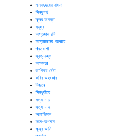
মানবহৃদয়ের বাসনা
সিন্ধুগর্ভ
ক্ষুদ্র অনন্ত
সমুদ্র
অস্তমান রবি
অস্তাচলের পরপারে
প্রত্যাশা
স্বপ্নরুদ্ধ
অক্ষমতা
জাগিবার চেষ্টা
কবির অহংকার
বিজনে
সিন্ধুতীরে
সত্য - ১
সত্য - ২
আত্মাভিমান
আত্ম-অপমান
ক্ষুদ্র আমি