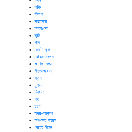
বিরহ
বাকি
বিলাপ
সারাবেলা
আকাঙক্ষা
তুমি
গান
ছোটো ফুল
যৌবন-স্বপ্ন
ক্ষণিক মিলন
গীতোচ্ছ্বাস
স্তন
চুম্বন
বিবসনা
বাহু
চরণ
হৃদয়-আকাশ
অঞ্চলের বাতাস
দেহের মিলন