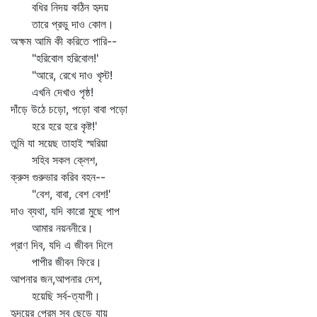
বধির নিদয় কঠিন হৃদয়
তারে প্রভু দাও কোল।
অক্ষম আমি কী করিতে পারি--
"হরিবোল হরিবোল!'
"আরে, রেখে দাও খৃস্ট!
এখনি দেখাও পৃষ্ঠ!
দাঁড়ে উঠে চড়ো, পড়ো বাবা পড়ো
হরে হরে হরে কৃষ্ট!'
তুমি যা সয়েছ তাহাই স্মরিয়া
সহিব সকল ক্লেশ,
ক্রুস গুরুভার করিব বহন--
"বেশ, বাবা, বেশ বেশ!'
দাও ব্যথা, যদি কারো মুছে পাপ
আমার নয়ননীরে।
প্রাণ দিব, যদি এ জীবন দিলে
পাপীর জীবন ফিরে।
আপনার জন,আপনার দেশ,
হয়েছি সর্ব-ত্যাগী।
হৃদয়ের প্রেম সব ছেড়ে যায়