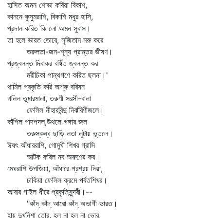
হাসিত অমন শোভা করিয়া বিকাশ,
কাননে কুসুমরাশি, বিকাশি মধুর হাসি,
প্রদান করিত কি লো অমন সুবাস।
তা হলে ভারত তোরে, সৃজিতাম মরু করে
তরুলতা-জন-শূন্য প্রান্তর ভীষণ।
প্রজ্বলন্ত দিবাকর বর্ষিত জ্বলন্ত কর
মরীচিকা পান্থগণে করিত ছলনা।'
থামিল প্রকৃতি করি অশ্রু বরিষন
গলিল তুষারমালা, তরুণী সরসী-বালা
ফেলিল নীহারবিন্দু নির্ঝরিণীজলে।
কাঁপিল পাদপদল,উথলে গঙ্গার জল
তরুস্কন্ধ ছাড়ি লতা লুটায় ভূতলে।
ঈষৎ আঁধাররাশি, গোমুখী শিখর গ্রাসি
আটক করিল নব অরুণের কর।
মেঘরাশি উপজিয়া, আঁধারে প্রশ্রয় দিয়া,
ঢাকিয়া ফেলিল ক্রমে পর্বতশিখর।
আবার গাইল ধীরে প্রকৃতিসুন্দরী।--
"কাঁদ্‌ কাঁদ্‌ আরো কাঁদ্‌ অভাগী ভারত।
হায় দুখনিশা তোর, হল না হল না ভোর,