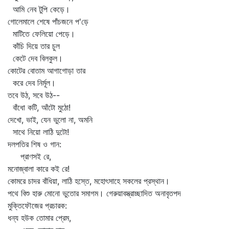
আমি নেব টুপি কেড়ে।
গোলেমালে শেষে পাঁচজনে প'ড়ে
মাটিতে ফেলিয়ো পেড়ে।
কাঁচি দিয়ে তার চুল
কেটে দেব বিলকুল।
কোটের বোতাম আগাগোড়া তার
করে দেব নির্মূল।
তবে উঠ, সবে উঠ--
বাঁধো কটি, আঁটো মুঠো!
দেখো, ভাই, যেন ভুলো না, অমনি
সাথে নিয়ো লাঠি দুটো!
দলপতির শিষ ও গান:
প্রাণসই রে,
মনোজ্বালা কারে কই রে!
কোমরে চাদর বাঁধিয়া, লাঠি হস্তে, মহোৎসাহে সকলের প্রস্থান।
পথে বিশু হারু মোনো ভুতোর সমাগম। গেরুয়াবস্ত্রাচ্ছাদিত অনাবৃতপদ
মুক্তিফৌজের প্রচারক:
ধন্য হউক তোমার প্রেম,