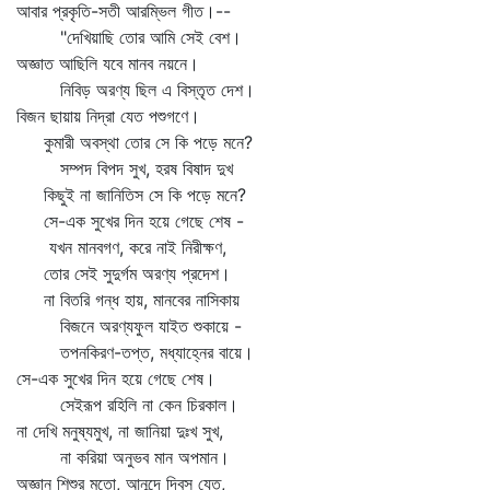
আবার প্রকৃতি-সতী আরম্ভিল গীত।--
"দেখিয়াছি তোর আমি সেই বেশ।
অজ্ঞাত আছিলি যবে মানব নয়নে।
নিবিড় অরণ্য ছিল এ বিস্তৃত দেশ।
বিজন ছায়ায় নিদ্রা যেত পশুগণে।
কুমারী অবস্থা তোর সে কি পড়ে মনে?
সম্পদ বিপদ সুখ, হরষ বিষাদ দুখ
কিছুই না জানিতিস সে কি পড়ে মনে?
সে-এক সুখের দিন হয়ে গেছে শেষ -
যখন মানবগণ, করে নাই নিরীক্ষণ,
তোর সেই সুদুর্গম অরণ্য প্রদেশ।
না বিতরি গন্ধ হায়, মানবের নাসিকায়
বিজনে অরণ্যফুল যাইত শুকায়ে -
তপনকিরণ-তপ্ত, মধ্যাহ্নের বায়ে।
সে-এক সুখের দিন হয়ে গেছে শেষ।
সেইরূপ রহিলি না কেন চিরকাল।
না দেখি মনুষ্যমুখ, না জানিয়া দুঃখ সুখ,
না করিয়া অনুভব মান অপমান।
অজ্ঞান শিশুর মতো, আনন্দে দিবস যেত,