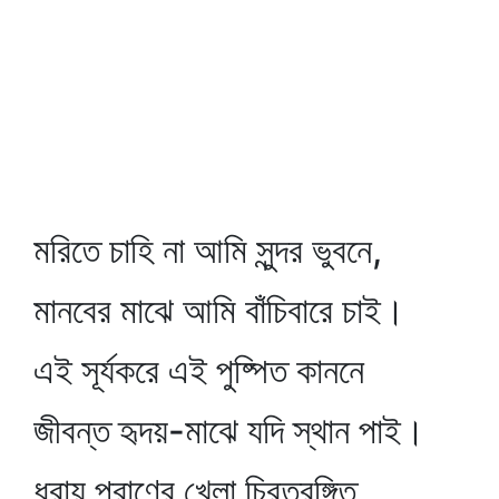
মরিতে চাহি না আমি সুন্দর ভুবনে,
মানবের মাঝে আমি বাঁচিবারে চাই।
এই সূর্যকরে এই পুষ্পিত কাননে
জীবন্ত হৃদয়-মাঝে যদি স্থান পাই।
ধরায় প্রাণের খেলা চিরতরঙ্গিত,