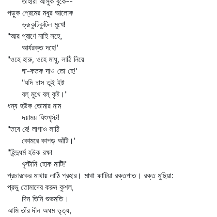
তাহারা আসুক বুকে--
পড়ুক প্রেমের মধুর আলোক
ভ্রূকুটিকুটিল মুখে!
"আর প্রাণে নাহি সহে,
আর্যরক্ত দহে!'
"ওহে হারু, ওহে মাধু, লাঠি নিয়ে
ঘা-কতক দাও তো হে!'
"যদি চাস তুই ইষ্ট
বল্‌ মুখে বল্‌ কৃষ্ট।'
ধন্য হউক তোমার নাম
দয়াময় যিশুখৃস্ট!
"তবে রে! লাগাও লাঠি
কোমরে কাপড় আঁটি।'
"হিন্দুধর্ম হউক রক্ষা
খৃস্টানি হোক মাটি!'
প্রচারকের মাথায় লাঠি প্রহার। মাথা ফাটিয়া রক্তপাত। রক্ত মুছিয়া:
প্রভু তোমাদের করুন কুশল,
দিন তিনি শুভমতি।
আমি তাঁর দীন অধম ভৃত্য,