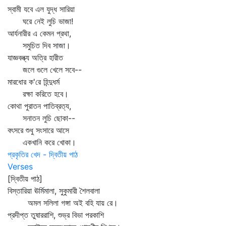
স্বামী যবে এল যুদ্ধ সারিয়া
ঘরে নেই লুচি ভাজা!
আর্যনারীর এ কেমন প্রথা,
সমুচিত দিব সাজা।
যাজ্ঞবল্ক্য অত্রি হারীত
জলে গুলে খেলে সবে--
মারধোর ক'রে হিন্দুধর্ম
রক্ষা করিতে হবে।
কোথা পুরাতন পাতিব্রত্য,
সনাতন লুচি ছোকা--
বৎসরে শুধু সংসারে আসে
একখানি করে খোকা।
প্রকৃতির খেদ - দ্বিতীয় পাঠ
Verses
[দ্বিতীয় পাঠ]
বিস্তারিয়া ঊর্মিমালা, সুকুমারী শৈলবালা
অমল সলিলা গঙ্গা অই বহি যায় রে।
প্রদীপ্ত তুষাররাশি, শুভ্র বিভা পরকাশি