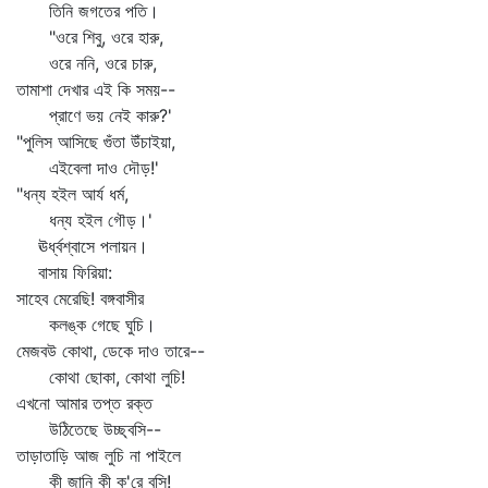
তিনি জগতের পতি।
"ওরে শিবু, ওরে হারু,
ওরে ননি, ওরে চারু,
তামাশা দেখার এই কি সময়--
প্রাণে ভয় নেই কারু?'
"পুলিস আসিছে গুঁতা উঁচাইয়া,
এইবেলা দাও দৌড়!'
"ধন্য হইল আর্য ধর্ম,
ধন্য হইল গৌড়।'
ঊর্ধ্বশ্বাসে পলায়ন।
বাসায় ফিরিয়া:
সাহেব মেরেছি! বঙ্গবাসীর
কলঙ্ক গেছে ঘুচি।
মেজবউ কোথা, ডেকে দাও তারে--
কোথা ছোকা, কোথা লুচি!
এখনো আমার তপ্ত রক্ত
উঠিতেছে উচ্ছ্বসি--
তাড়াতাড়ি আজ লুচি না পাইলে
কী জানি কী ক'রে বসি!