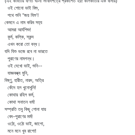
(এই কবিতায় বর্ণিত ঘটনা সংবাদপত্রে প্রকাশিত হয়! কলিকাতার এক বাসায়)
ওই শোনো ভাই বিশু,
পথে শুনি "জয় যিশু'!
কেমনে এ নাম করিব সহ্য
আমরা আর্যশিশু!
কূর্ম, কল্কি, স্কন্দ
এখন করো তো বন্ধ।
যদি যিশু ভজে রবে না ভারতে
পুরাণের নামগন্ধ।
ওই দেখো ভাই, শুনি--
যাজ্ঞবল্ক্য মুনি,
বিষ্ণু, হারীত, নারদ, অত্রি
কেঁদে হল খুনোখুনি!
কোথায় রহিল কর্ম,
কোথা সনাতন ধর্ম!
সম্প্রতি তবু কিছু শোনা যায়
বেদ-পুরাণের মর্ম!
ওঠো, ওঠো ভাই, জাগো,
মনে মনে খুব রাগো!