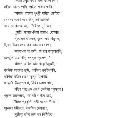
কেমন মধুর স্বরে বীণা ঝংকারিত।
শুনিয়া ভারত পাখি, গাইত শাখায় থাকি,
আকাশ পাতাল পৃথ্বী করিয়া মোহিত।
সে-সব স্মরণ করে কাঁদ্‌ লো আবার!
আয় রে প্রলয় ঝড়, গিরিশৃঙ্গ চূর্ণ কর্‌,
ধূর্জটি! সংহার-শিঙ্গা বাজাও তোমার।
প্রভঞ্জন ভীমবল, খুলে দেও বায়ুদল,
ছিন্ন ভিন্ন হয়ে যাক ভারতের বেশ।
ভারত-সাগর রুষি, উগরো বালুকারাশি,
মরুভূমি হয়ে থাক্‌ সমস্ত প্রদেশ।'
বলিতে নারিল আর প্রকৃতিসুন্দরী,
ধ্বনিয়া আকাশ ভূমি, গরজিল প্রতিধ্বনি,
কাঁপিয়া উঠিল বেগে ক্ষুদ্ধ হিমগিরি।
জাহ্নবী উন্মত্তপারা, নির্ঝর চঞ্চল ধারা,
বহিল প্রচণ্ড বেগে ভেদিয়া প্রস্তর।
প্রবল তরঙ্গভরে, পদ্ম কাঁপে থরে থরে,
টলিল প্রকৃতি-সতী আসন-উপর।
সুচঞ্চল সমীরণে, উড়াইল মেঘগণে,
সুতীব্র রবির ছটা হল বিকীরিত।