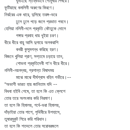
ঘুমাইছে স্তব্ধভাবে গোমুখীর শিখরে।
ফুটিয়াছে কমলিনী অরুণের কিরণে।
নির্ঝরের এক ধারে, দুলিছে তরঙ্গ-ভরে
ঢুলে ঢুলে পড়ে জলে প্রভাত পবনে।
হেলিয়া নলিনী-দলে প্রকৃতি কৌতুকে দোলে
গঙ্গার প্রবাহ ধায় ধুইয়া চরণ।
ধীরে ধীরে বায়ু আসি দুলায়ে অলকরাশি
কবরী কুসুমগন্ধ করিছে হরণ।
বিজনে খুলিয়া প্রাণ, সপ্তমে চড়ায়ে তান,
শোভনা প্রকৃতিদেবী গা'ন ধীরে ধীরে।
নলিনী-নয়নদ্বয়, প্রশান্ত বিষাদময়
মাঝে মাঝে দীর্ঘশ্বাস বহিল গভীরে।--
"অভাগী ভারত হায় জানিতাম যদি --
বিধবা হইবি শেষে, তা হলে কি এত ক্লেশে
তোর তরে অলংকার করি নিরমাণ।
তা হলে কি হিমালয়, গর্বে-ভরা হিমালয়,
দাঁড়াইয়া তোর পাশে, পৃথিবীরে উপহাসে,
তুষারমুকুট শিরে করি পরিধান।
তা হলে কি শতদলে তোর সরোবরজলে