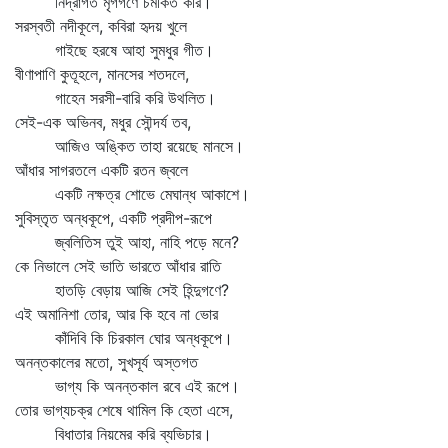
নিদ্রাগত মৃগগণে চমকিত করি।
সরস্বতী নদীকূলে, কবিরা হৃদয় খুলে
গাইছে হরষে আহা সুমধুর গীত।
বীণাপাণি কুতূহলে, মানসের শতদলে,
গাহেন সরসী-বারি করি উথলিত।
সেই-এক অভিনব, মধুর সৌন্দর্য তব,
আজিও অঙ্কিত তাহা রয়েছে মানসে।
আঁধার সাগরতলে একটি রতন জ্বলে
একটি নক্ষত্র শোভে মেঘান্ধ আকাশে।
সুবিস্তৃত অন্ধকূপে, একটি প্রদীপ-রূপে
জ্বলিতিস তুই আহা, নাহি পড়ে মনে?
কে নিভালে সেই ভাতি ভারতে আঁধার রাতি
হাতড়ি বেড়ায় আজি সেই হিন্দুগণে?
এই অমানিশা তোর, আর কি হবে না ভোর
কাঁদিবি কি চিরকাল ঘোর অন্ধকূপে।
অনন্তকালের মতো, সুখসূর্য অস্তগত
ভাগ্য কি অনন্তকাল রবে এই রূপে।
তোর ভাগ্যচক্র শেষে থামিল কি হেতা এসে,
বিধাতার নিয়মের করি ব্যভিচার।