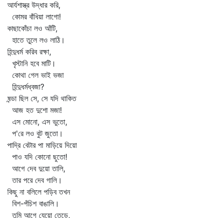
আর্যশাস্ত্র উদ্ধার করি,
কোমর বাঁধিয়া লাগো!
কাছাকোঁচা লও আঁটি,
হাতে তুলে লও লাঠি।
হিন্দুধর্ম করিব রক্ষা,
খৃস্টানি হবে মাটি।
কোথা গেল ভাই ভজা
হিন্দুধর্মধ্বজা?
ষন্ডা ছিল সে, সে যদি থাকিত
আজ হত দুশো মজা!
এস মোনো, এস ভুতো,
প'রে লও বুট জুতো।
পাদ্রি বেটার পা মাড়িয়ে দিয়ো
পাও যদি কোনো ছুতো!
আগে দেব দুয়ো তালি,
তার পরে দেব গালি।
কিছু না বলিলে পড়িব তখন
বিশ-পঁচিশ বাঙালি।
তুমি আগে যেয়ো তেড়ে,