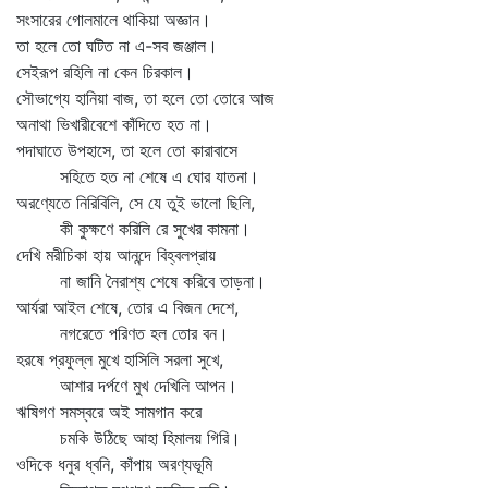
সংসারের গোলমালে থাকিয়া অজ্ঞান।
তা হলে তো ঘটিত না এ-সব জঞ্জাল।
সেইরূপ রহিলি না কেন চিরকাল।
সৌভাগ্যে হানিয়া বাজ, তা হলে তো তোরে আজ
অনাথা ভিখারীবেশে কাঁদিতে হত না।
পদাঘাতে উপহাসে, তা হলে তো কারাবাসে
সহিতে হত না শেষে এ ঘোর যাতনা।
অরণ্যেতে নিরিবিলি, সে যে তুই ভালো ছিলি,
কী কুক্ষণে করিলি রে সুখের কামনা।
দেখি মরীচিকা হায় আনন্দে বিহ্বলপ্রায়
না জানি নৈরাশ্য শেষে করিবে তাড়না।
আর্যরা আইল শেষে, তোর এ বিজন দেশে,
নগরেতে পরিণত হল তোর বন।
হরষে প্রফুল্ল মুখে হাসিলি সরলা সুখে,
আশার দর্পণে মুখ দেখিলি আপন।
ঋষিগণ সমস্বরে অই সামগান করে
চমকি উঠিছে আহা হিমালয় গিরি।
ওদিকে ধনুর ধ্বনি, কাঁপায় অরণ্যভূমি