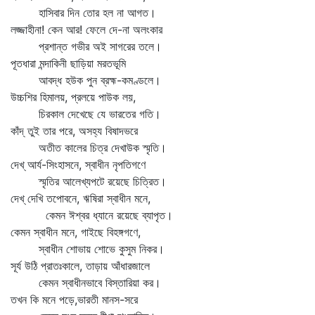
হাসিবার দিন তোর হল না আগত।
লজ্জাহীনা! কেন আর! ফেলে দে-না অলংকার
প্রশান্ত গভীর অই সাগরের তলে।
পূতধারা মন্দাকিনী ছাড়িয়া মরতভূমি
আবদ্ধ হউক পুন ব্রহ্ম-কমণ্ডলে।
উচ্চশির হিমালয়, প্রলয়ে পাউক লয়,
চিরকাল দেখেছে যে ভারতের গতি।
কাঁদ্‌ তুই তার পরে, অসহ্য বিষাদভরে
অতীত কালের চিত্র দেখাউক স্মৃতি।
দেখ্‌ আর্য-সিংহাসনে, স্বাধীন নৃপতিগণে
স্মৃতির আলেখ্যপটে রয়েছে চিত্রিত।
দেখ্‌ দেখি তপোবনে, ঋষিরা স্বাধীন মনে,
কেমন ঈশ্বর ধ্যানে রয়েছে ব্যাপৃত।
কেমন স্বাধীন মনে, গাইছে বিহঙ্গগণে,
স্বাধীন শোভায় শোভে কুসুম নিকর।
সূর্য উঠি প্রাতঃকালে, তাড়ায় আঁধারজালে
কেমন স্বাধীনভাবে বিস্তারিয়া কর।
তখন কি মনে পড়ে,ভারতী মানস-সরে