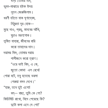
ধন্য তোমার নাম,
ভুবন-মাঝারে হউক উদয়
নূতন জেরুজিলাম।
ধরণী হইতে যাক ঘৃণাদ্বেষ,
নিঠুরতা দূর হোক--
মুছে দাও, প্রভু, মানবের আঁখি,
ঘুচাও মরণশোক।
তৃষিত যাহারা, জীবনের বারি
করো তাহাদের দান।
দয়াময় যিশু, তোমার দয়ায়
পাপীজনে করো ত্রাণ।
"ওরে ভাই বিশু, এ কে,
জুতো কোথা এল রেখে!
গোরা বটে, তবু হতেছে ভরসা
গেরুয়া বসন দেখে।'
"হারু, তবে তুই এগো!
বল্‌-- বাছা, তুমি কে গো?
কিচিমিচি রাখো, খিদে পেয়েছে কি?
দুটো কলা এনে দে গো!'