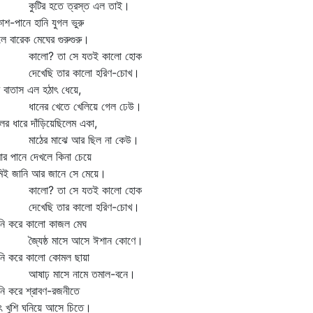
টির হতে ত্রস্ত এল তাই।
শ-পানে হানি যুগল ভুরু
লে বারেক মেঘের গুরুগুরু।
লো? তা সে যতই কালো হোক
খেছি তার কালো হরিণ-চোখ।
ে বাতাস এল হঠাৎ ধেয়ে,
নের খেতে খেলিয়ে গেল ঢেউ।
র ধারে দাঁড়িয়েছিলেম একা,
ঠের মাঝে আর ছিল না কেউ।
র পানে দেখলে কিনা চেয়ে
িই জানি আর জানে সে মেয়ে।
লো? তা সে যতই কালো হোক
খেছি তার কালো হরিণ-চোখ।
নি করে কালো কাজল মেঘ
যৈষ্ঠ মাসে আসে ঈশান কোণে।
নি করে কালো কোমল ছায়া
াঢ় মাসে নামে তমাল-বনে।
ি করে শ্রাবণ-রজনীতে
ৎ খুশি ঘনিয়ে আসে চিতে।