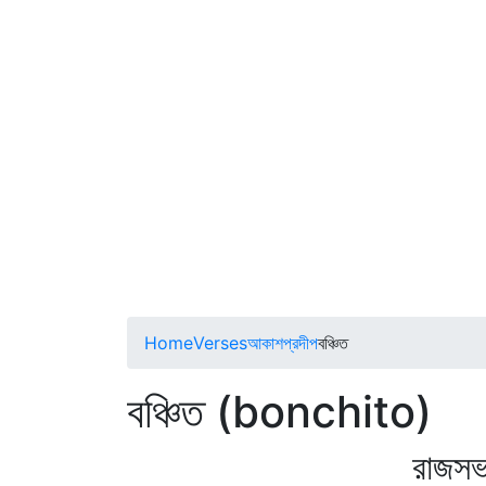
Home
Verses
আকাশপ্রদীপ
বঞ্চিত
বঞ্চিত (bonchito)
রাজসভাতে ছিল 