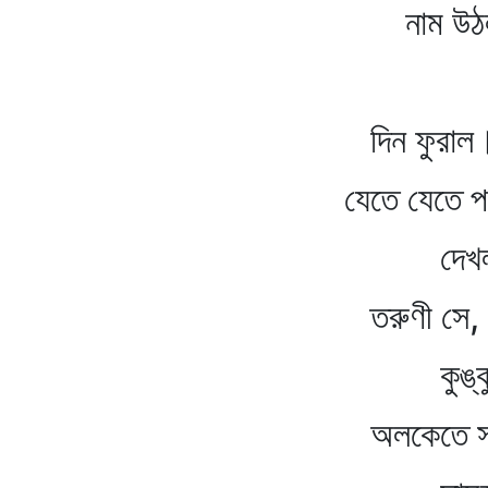
নাম উঠল জ
দিন ফুরাল। খ্যাতি
যেতে যেতে পথের
দেখল বাতা
তরুণী সে, ললাট
কুঙ্কুমেরি ফ
অলকেতে সদ্য অ