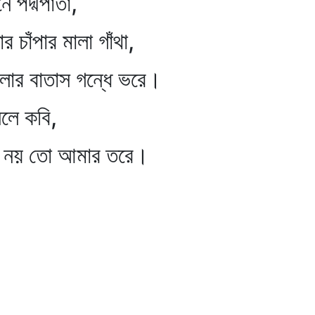
াতা,
 মালা গাঁথা,
স গন্ধে ভরে।
 কবি,
ো আমার তরে।