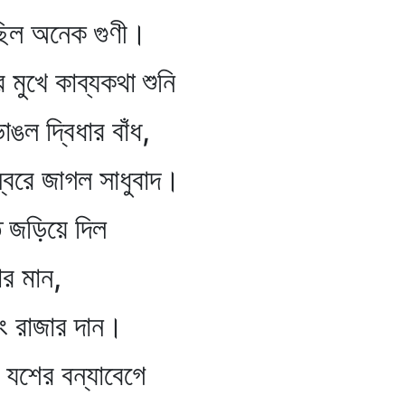
গুণী।
যকথা শুনি
র বাঁধ,
 সাধুবাদ।
য়ে দিল
ান,
 দান।
বন্যাবেগে