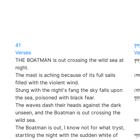
41
কৃষ
Verses
Ve
THE BOATMAN is out crossing the wild sea at
কৃষ
night.
কা
The mast is aching because of its full sails
মেঘ
filled with the violent wind.
কা
Stung with the night's fang the sky falls upon
ঘোম
the sea, poisoned with black fear.
মুক
The waves dash their heads against the dark
কা
unseen, and the Boatman is out crossing the
দে
wild sea.
ঘন 
The Boatman is out, I know not for what tryst,
ডা
startling the night with the sudden white of
শ্য