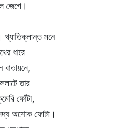
েগে।
ক্লান্ত মনে
 ধারে
য়নে,
ে তার
োঁটা,
শোক ফোটা।