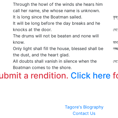
Through the howl of the winds she hears him
কা
call her name, she whose name is unknown.
দে
It is long since the Boatman sailed.
কৃষ
It will be long before the day breaks and he
আর
knocks at the door.
দে
The drums will not be beaten and none will
কা
know.
মাথ
Only light shall fill the house, blessed shall be
লজ্
the dust, and the heart glad.
কা
All doubts shall vanish in silence when the
দে
Boatman comes to the shore.
submit a rendition.
Click here
f
Tagore's Biography
Contact Us