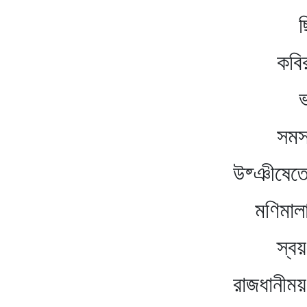
ছিল অনেক 
কবির মুখে কাব্
ভাঙল দ্বিধা
সমস্বরে জাগল
উষ্ঞীষেতে জড়ি
মণিমালার ম
স্বয়ং রাজার
রাজধানীময় যশের 