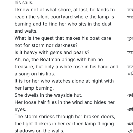
his sails.
কু
I know not at what shore, at last, he lands to
আকা
reach the silent courtyard where the lamp is
শুন
burning and to find her who sits in the dust
কা
and waits.
দে
What is the quest that makes his boat care
পুব
not for storm nor darkness?
ধা
Is it heavy with gems and pearls?
আলে
Ah, no, the Boatman brings with him no
মা
treasure, but only a white rose in his hand and
আমা
a song on his lips.
আম
It is for her who watches alone at night with
কা
her lamp burning.
দে
She dwells in the wayside hut.
এম
Her loose hair flies in the wind and hides her
জ্
eyes.
এম
The storm shrieks through her broken doors,
আষ
the light flickers in her earthen lamp flinging
এমন
shadows on the walls.
হঠা