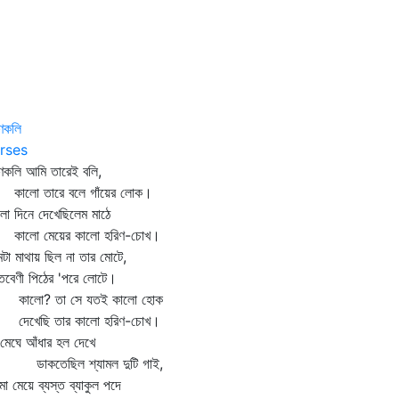
্ণকলি
rses
্ণকলি আমি তারেই বলি,
লো তারে বলে গাঁয়ের লোক।
লা দিনে দেখেছিলেম মাঠে
লো মেয়ের কালো হরিণ-চোখ।
টা মাথায় ছিল না তার মোটে,
্তবেণী পিঠের 'পরে লোটে।
লো? তা সে যতই কালো হোক
খেছি তার কালো হরিণ-চোখ।
মেঘে আঁধার হল দেখে
কতেছিল শ্যামল দুটি গাই,
ামা মেয়ে ব্যস্ত ব্যাকুল পদে