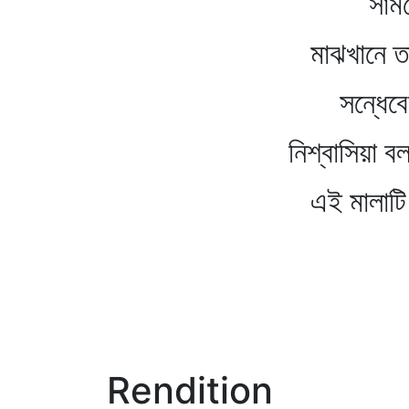
সামনে পদ্মপ
মাঝখানে তার চাঁপার
সন্ধেবেলার বাতা
নিশ্বাসিয়া বললে
এই মালাটি নয় ত
Rendition